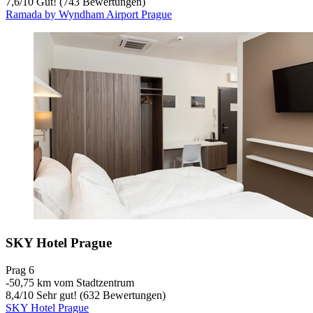
7,6
/
10
Gut! (743 Bewertungen)
Ramada by Wyndham Airport Prague
SKY Hotel Prague
Prag 6
‐
50,75 km vom Stadtzentrum
8,4
/
10
Sehr gut! (632 Bewertungen)
SKY Hotel Prague