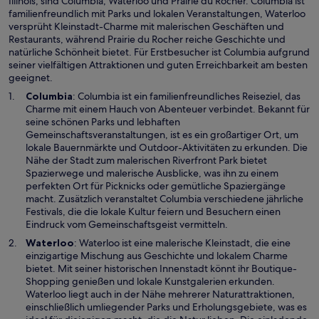
Illinois, sind Columbia, Waterloo und Prairie du Rocher. Columbia ist
e
e
familienfreundlich mit Parks und lokalen Veranstaltungen, Waterloo
n
t
versprüht Kleinstadt-Charme mit malerischen Geschäften und
s
Restaurants, während Prairie du Rocher reiche Geschichte und
t
natürliche Schönheit bietet. Für Erstbesucher ist Columbia aufgrund
e
seiner vielfältigen Attraktionen und guten Erreichbarkeit am besten
r
geeignet.
g
e
W
Columbia
: Columbia ist ein familienfreundliches Reiseziel, das
ö
i
Charme mit einem Hauch von Abenteuer verbindet. Bekannt für
f
r
seine schönen Parks und lebhaften
f
d
Gemeinschaftsveranstaltungen, ist es ein großartiger Ort, um
n
i
lokale Bauernmärkte und Outdoor-Aktivitäten zu erkunden. Die
e
n
Nähe der Stadt zum malerischen Riverfront Park bietet
t
e
Spazierwege und malerische Ausblicke, was ihn zu einem
i
perfekten Ort für Picknicks oder gemütliche Spaziergänge
n
macht. Zusätzlich veranstaltet Columbia verschiedene jährliche
e
Festivals, die die lokale Kultur feiern und Besuchern einen
m
Eindruck vom Gemeinschaftsgeist vermitteln.
n
W
Waterloo
: Waterloo ist eine malerische Kleinstadt, die eine
e
i
einzigartige Mischung aus Geschichte und lokalem Charme
u
r
bietet. Mit seiner historischen Innenstadt könnt ihr Boutique-
e
d
Shopping genießen und lokale Kunstgalerien erkunden.
n
i
Waterloo liegt auch in der Nähe mehrerer Naturattraktionen,
F
n
einschließlich umliegender Parks und Erholungsgebiete, was es
e
e