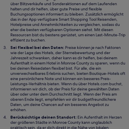
über Blitzverkäufe und Sonderaktionen auf dem Laufenden
f
halten und dir helfen, über gute Preise und flexible
n
Buchungsoptionen informiert zu bleiben. Zusätzlich ermöglicht
e
das in der App verfügbare Smart Shopping Tool Reisenden,
t
Hotelpreise und Annehmlichkeiten zu vergleichen, sodass du
eher die besten verfügbaren Optionen siehst. Mit diesen
Ressourcen bist du bestens gerüstet, um einen Last-Minute-Trip
effizient zu buchen.
Sei flexibel bei den Daten:
Preise können je nach Faktoren
wie der Lage des Hotels, der Sternebewertung und der
Jahreszeit schwanken, daher kann es dir helfen, bei deinem
Aufenthalt in einem Hotel in Monroe County zu sparen, wenn du
bei deinen Reisedaten flexibel bist. Für alle, die ein
unverwechselbares Erlebnis suchen, bieten Boutique-Hotels oft
eine persönlichere Note und können ein besseres Preis-
Leistungs-Verhältnis bieten. Wenn du über Hotels.com buchst,
informieren wir dich, ob der Preis für deine gewählten Daten
über oder unter dem Durchschnitt liegt. Wenn der Preis am
oberen Ende liegt, empfehlen wir dir budgetfreundlichere
Daten, um deine Chancen auf ein besseres Angebot zu
erhöhen.
Berücksichtige deinen Standort:
Ein Aufenthalt im Herzen
der größeren Städte in Monroe County kann unglaublich
praktisch sein, da er dich direkt in die Nähe von lokalen