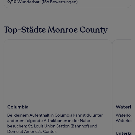
out
9
/
10
Wunderbar! (156 Bewertungen)
of
5
Top-Städte Monroe County
Columbia
Waterloo
Columbia
Waterlo
Bei deinem Aufenthalt in Columbia kannst du unter
Waterloo 
anderem folgende Attraktionen in der Nähe
Waterloo C
besuchen: St. Louis Union Station (Bahnhof) und
Dome at America’s Center.
Unterkün