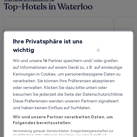
5
5
Top-Hotels in Waterloo
Super 8 by Wyndham Waterloo
Sunset Mo
Ihre Privatsphäre ist uns
wichtig
Wir und unsere
16
Partner speichern und/ oder greifen
auf Informationen auf einem Gerät zu, z.B. auf eindeutige
Super 8 by Wyndham Waterloo
Sunset
Kennungen in Cookies, um personenbezogene Daten zu
2
2
verarbeiten. Sie können Ihre Präferenzen akzeptieren
out
out
oder verwalten. Klicken Sie dazu bitte unten oder
Top-Hotels in Prairie du Rocher
of
of
besuchen Sie jederzeit die Seite der Datenschutzrichtlinie.
5
5
Diese Präferenzen werden unseren Partnern signalisiert
The Conner House B&B
und haben keinen Einfluss auf Surfdaten.
Wir und unsere Partner verarbeiten Daten, um
Folgendes bereitzustellen:
Verwendung genauer Standortdaten. Endgeräteeigenschaften zur
Identifikation aktiv abfragen. Speichern von oder Zugriff auf