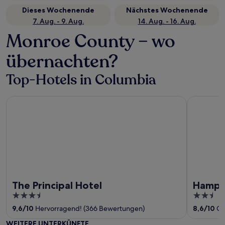
Dieses Wochenende
Nächstes Wochenende
7. Aug. - 9. Aug.
14. Aug. - 16. Aug.
Monroe County – wo
übernachten?
Top-Hotels in Columbia
The Principal Hotel
Hampton In
The Principal Hotel
Hampto
3.5
2.5
out
out
9,6
/
10
Hervorragend! (366 Bewertungen)
8,6
/
10
Gr
of
of
WEITERE UNTERKÜNFTE