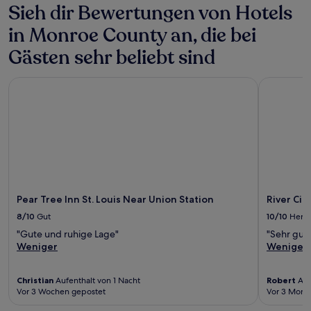
Sieh dir Bewertungen von Hotels
in Monroe County an, die bei
Gästen sehr beliebt sind
Pear Tree Inn St. Louis Near Union Station
River City
Pear Tree Inn St. Louis Near Union Station
River Cit
8/10
Gut
10/10
Herv
"Gute und ruhige Lage"
"Sehr gut
Weniger
Weniger
Christian
Aufenthalt von 1 Nacht
Robert
Auf
Vor 3 Wochen gepostet
Vor 3 Mona