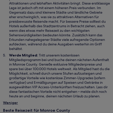
Attraktionen und lebhaften Aktivitäten bringt. Diese erstklassige
Lage ist jedoch oft mit einem höheren Preis verbunden. Im
Gegensatz dazu sind kleinere Städte und ländliche Gebiete
eher erschwinglich, was sie zu attraktiven Alternativen für
preisbewusste Reisende macht. Für bessere Preise solltest du
Hotels außerhalb des Stadtzentrums in Betracht ziehen, auch
wenn dies etwas mehr Reisezeit zu den wichtigsten
Sehenswürdigkeiten bedeuten könnte. Zusätzlich kann das
Erkunden nahegelegener Städte viele aufregende Optionen
aufdecken, während du deine Ausgaben weiterhin im Griff
behältst.
Werde Mitglied:
Tritt unserem kostenlosen
Mitgliedsprogramm bei und buche deinen nächsten Aufenthalt
in Monroe County. Genieße exklusive Mitgliederpreise und
spare bei über 100.000 Hotels weltweit. Als Mitglied hast du die
Möglichkeit, schnell durch unsere Stufen aufzusteigen und
großartige Vorteile wie kostenlose Zimmer-Upgrades (sofern
verfügbar) und Ermäßigungen auf Speisen und Getränke in
ausgewählten VIP Access-Unterkünften freizuschalten. Lass dir
diese fantastischen Vorteile nicht entgehen – melde dich noch
heute an und beginne, deinen nächsten Urlaub zu planen.
Weniger
Beste Reisezeit für Monroe County