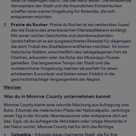
ideal für diejenigen macht, die die Natur lieben. Die einladende
n
i
Atmosphäre der Stadt und die freundlichen Einheimischen
s
n
schaffen eine warme Umgebung für Reisende, die sich
t
e
entspannen möchten.
e
m
W
Prairie du Rocher
: Prairie du Rocher ist ein verstecktes Juwel,
r
n
i
das die Essenz des amerikanischen Kleinstadtlebens einfängt.
g
e
r
Mit seiner reichen Geschichte und atemberaubenden
e
u
d
Landschaften ist es ein ausgezeichnetes Reiseziel für diejenigen,
ö
e
i
die dem Trubel des Stadtlebens entfliehen möchten. Ihr könnt
f
n
n
historische Stätten, einschließlich des nahegelegenen Fort de
f
F
e
Chartres, erkunden oder die Ruhe des Mississippi-Flusses
n
e
i
genießen. Das langsamere Tempo der Stadt und die
e
n
n
wunderschöne Umgebung machen sie perfekt für einen
t
s
e
erholsamen Kurzurlaub und bieten einen Einblick in die
t
m
geschichtsträchtige Vergangenheit der Region.
e
n
Weniger
r
e
g
u
Was du in Monroe County unternehmen kannst
e
e
ö
Monroe County bietet eine reizvolle Mischung aus Aufregung und
n
f
Ruhe. Erkunde die malerischen Pfade der Nationalparks, verbringe
F
f
einen Tag in der Arcade-Abenteuerzone oder entspanne dich am
e
n
See. Egal, ob du aufregende Aktivitäten oder ruhige Momente in
n
e
der Natur suchst, Monroe County hat für dich das Richtige.
s
t
t
Columbia
– Erkunde diese charmante Stadt, die für ihre