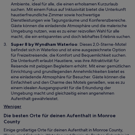
e
i
Ambiente, ideal für alle, die einen erholsamen Kurzurlaub
n
n
suchen. Mit einem Fokus auf Inklusivität bietet die Unterkunft
s
e
haustierfreundliche Zimmer sowie hochwertige
t
i
Dienstleistungen wie Tagungsräume und Konferenzbereiche.
e
n
Gäste können die einladende Atmosphäre und die malerische
r
e
Umgebung nutzen, was es zu einer reizvollen Wahl für alle
g
m
macht, die ein entspanntes und doch lebhaftes Erlebnis suchen.
e
n
W
Super 8 by Wyndham Waterloo
: Dieses 2,0-Sterne-Motel
ö
e
i
befindet sich in Waterloo und ist eine ausgezeichnete Option
f
u
r
für Freizeitreisende, die Komfort und Bequemlichkeit suchen.
f
e
d
Die Unterkunft erlaubt Haustiere, was ihre Attraktivität für
n
n
i
Reisende mit pelzigen Begleitern erhöht. Mit einer gemütlichen
e
F
n
Einrichtung und grundlegenden Annehmlichkeiten bietet es
t
e
e
eine einladende Atmosphäre für Besucher. Gäste können die
n
i
Einfachheit und den Charme des Motels genießen, was es zu
s
n
einem idealen Ausgangspunkt für die Erkundung der
t
e
Umgebung macht und gleichzeitig einen angenehmen
e
m
Aufenthalt gewährleistet.
r
n
Weniger
g
e
e
u
Die besten Orte für deinen Aufenthalt in Monroe
ö
e
County
f
n
f
Einige großartige Orte für deinen Aufenthalt in Monroe County,
F
n