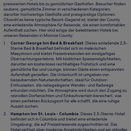
preiswerten Hotels bis zu gemütlichen Gasthöfen. Besucher finden
saubere, gemütliche Zimmer in verschiedenen Kategorien,
darunter hochwertige Gasthöfe und preisgünstige Optionen.
Obwohl es keine typische Resort-Gegend ist, bietet der County
eine einladende Atmosphäre für Reisende, die einen komfortablen
Aufenthalt suchen. Hier sind einige der beliebtesten Hotels bei
unseren Reisenden in Monroe County:
W
Corner George Inn Bed & Breakfast
: Dieses einladende 2,5-
i
Sterne Bed & Breakfast befindet sich im malerischen
r
Maeystown und bietet Freizeitreisenden ein einzigartiges
d
Übernachtungserlebnis. Mit köstlichen Speisemöglichkeiten,
i
darunter ein kostenloses reichhaltiges Frühstück und eine
n
gemütliche Bar und Lounge, können Gäste einen entspannten
e
Aufenthalt genießen. Die Unterkunft ist umgeben von
i
bezaubernden Naturlandschaften, ideal für Outdoor-
n
Enthusiasten, die nahegelegene Wander- und Radwege
e
erkunden möchten. Die Atmosphäre wird durch den Zugang zu
m
reizvollen Dorfansichten und Einkaufsvierteln bereichert, was
n
einen perfekten Rückzugsort für alle schafft, die eine ruhige
e
Auszeit suchen.
u
W
Hampton Inn St. Louis - Columbia
: Dieses 2,5-Sterne-Hotel
e
i
befindet sich in Columbia und bietet eine einladende
n
r
Umgebung, die auf Freizeitreisende zugeschnitten ist. Das
F
d
Hotel verfügt über moderne Annehmlichkeiten und ein stilvolles