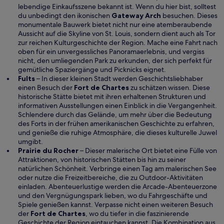
e
lebendige Einkaufsszene bekannt ist. Wenn du hier bist, solltest
r
W
du unbedingt den ikonischen
Gateway Arch
besuchen. Dieses
g
i
monumentale Bauwerk bietet nicht nur eine atemberaubende
e
r
Aussicht auf die Skyline von St. Louis, sondern dient auch als Tor
ö
d
zur reichen Kulturgeschichte der Region. Mache eine Fahrt nach
f
i
oben für ein unvergessliches Panoramaerlebnis, und vergiss
f
n
nicht, den umliegenden Park zu erkunden, der sich perfekt für
n
e
gemütliche Spaziergänge und Picknicks eignet.
e
i
Fults
– In dieser kleinen Stadt werden Geschichtsliebhaber
t
W
n
einen Besuch der
Fort de Chartes
zu schätzen wissen. Diese
i
e
historische Stätte bietet mit ihren erhaltenen Strukturen und
r
m
informativen Ausstellungen einen Einblick in die Vergangenheit.
d
n
Schlendere durch das Gelände, um mehr über die Bedeutung
i
e
des Forts in der frühen amerikanischen Geschichte zu erfahren,
n
u
und genieße die ruhige Atmosphäre, die dieses kulturelle Juwel
e
e
umgibt.
i
n
Prairie du Rocher
– Dieser malerische Ort bietet eine Fülle von
n
F
Attraktionen, von historischen Stätten bis hin zu seiner
e
e
natürlichen Schönheit. Verbringe einen Tag am malerischen See
m
n
oder nutze die Freizeitbereiche, die zu Outdoor-Aktivitäten
n
s
einladen. Abenteuerlustige werden die Arcade-Abenteuerzone
e
t
und den Vergnügungspark lieben, wo du Fahrgeschäfte und
u
e
Spiele genießen kannst. Verpasse nicht einen weiteren Besuch
W
e
r
der
Fort de Chartes
, wo du tiefer in die faszinierende
i
n
g
Geschichte der Region eintauchen kannst. Die Kombination aus