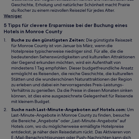
r
F
e
Geschichte, Erholung und natürlicher Schönheit macht Prairie
d
e
ö
du Rocher zu einem reizvollen Reiseziel für jedes Alter.
i
n
f
Weniger
n
s
f
5 Tipps für clevere Ersparnisse bei der Buchung eines
e
t
n
Hotels in Monroe County
i
e
e
n
r
t
Buche zu den günstigsten Zeiten:
Die günstigste Reisezeit
e
g
für Monroe County ist von Januar bis März, wenn die
m
e
Hotelpreise typischerweise niedriger sind. Für alle, die die
n
ö
bedeutenden Sehenswürdigkeiten und kulturellen Attraktionen
e
f
der Gegend erkunden möchten, wird ein Aufenthalt von
u
f
mindestens 1 Tag empfohlen. Dieser budgetfreundliche Ansatz
e
n
ermöglicht es Reisenden, die reiche Geschichte, die kulturellen
n
e
Stätten und die wunderschönen Naturattraktionen der Region
F
t
zu erleben und dabei ein hervorragendes Preis-Leistungs-
e
Verhältnis zu genießen. Da die Preise in diesen Monaten sinken
n
können, ist dies eine ausgezeichnete Gelegenheit für Reisende
s
mit kleinem Budget.
t
Suche nach Last-Minute-Angeboten auf Hotels.com:
Um
e
Last-Minute-Angebote in Monroe County zu finden, besuche
r
die Bereiche „Angebote“ oder „Last-Minute-Angebote“ auf
g
Hotels.com, wo du möglicherweise ermäßigte Hotelpreise
e
entdeckst, je näher dein Reisedatum rückt. Das Aktivieren von
ö
E-Mail-Benachrichtigungen oder Push-Nachrichten kann dich
f