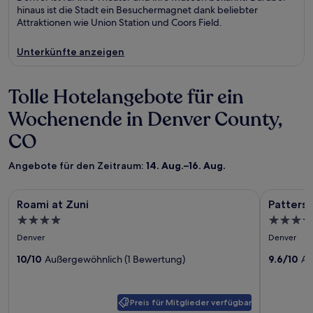
hinaus ist die Stadt ein Besuchermagnet dank beliebter
Attraktionen wie Union Station und Coors Field.
Unterkünfte anzeigen
Tolle Hotelangebote für ein
Wochenende in Denver County,
CO
Angebote für den Zeitraum:
14. Aug.–16. Aug.
Bildergalerie
Roami at Zuni
Bilderga
Patterson 
Roami at Zuni
Patterso
für
für
4.0-
3.5-
Roami
Patters
Sterne-
Sterne-
Denver
Denver
at
Inn
Unterkunft
Unterkun
Zuni
10/10
Außergewöhnlich (1 Bewertung)
9.6/10
Au
Preis für Mitglieder verfügbar