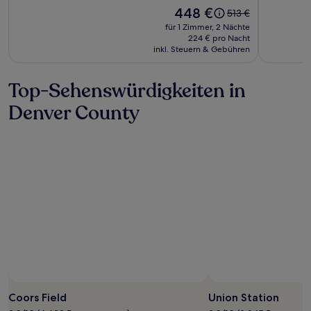
Der
448 €
Der
513 €
Preis
alte
für 1 Zimmer, 2 Nächte
beträgt
Preis
224 € pro Nacht
448 €.
inkl. Steuern & Gebühren
war
513 €,
siehe
Top-Sehenswürdigkeiten in
weitere
Informationen
Denver County
zum
Standardpreis.
Coors Field
Union Station