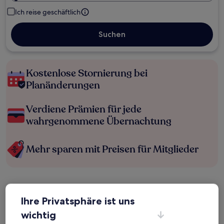
Ich reise geschäftlich
Suchen
Kostenlose Stornierung bei
Planänderungen
Verdiene Prämien für jede
wahrgenommene Übernachtung
Mehr sparen mit Preisen für Mitglieder
Überprüfe die Preise für diese Daten
Ihre Privatsphäre ist uns
Heute
Morgen
wichtig
5. Aug. - 6. Aug.
6. Aug. - 7. Aug.