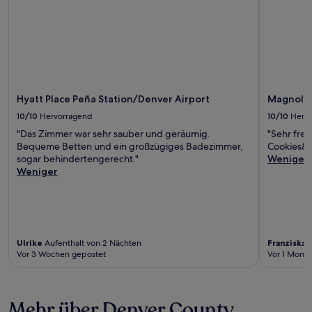
Hyatt Place Peña Station/Denver Airport
Magnolia 
10/10
Hervorragend
10/10
Herv
"Das Zimmer war sehr sauber und geräumig.
"Sehr freu
Bequeme Betten und ein großzügiges Badezimmer,
Cookies&
sogar behindertengerecht."
Weniger
Weniger
Ulrike
Aufenthalt von 2 Nächten
Franziska
A
Vor 3 Wochen gepostet
Vor 1 Monat
Mehr über Denver County