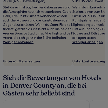
9.0/10 (4.633 Bewertungen)
9.0/10 (9.245 Bewertun
Stell dir einmal vor, live hier dabei zu sein und
Wenn du in Einkaufslau
die Atmosphäre hautnah mitzuerleben: Coors
Station, einen zum Sho
Field, Five Points!Unsere Reisenden wissen
Ort in LoDo. Ein Besuc
auch die Museen und die Kunstgalerien der
Kunstgalerien in der Ge
Gegend zu schätzen. Wenn du Coors Field toll
Sightseeingtour weit ob
findest, gefallen dir vielleicht auch die beiden
Lust auf Shopping? Da
Arenen Broncos Stadium at Mile High und Ball
Square und 16th Street
Arena, die sich ganz in der Nähe befinden.
schlagen lassen.
Weniger anzeigen
Weniger anzeigen
Unterkünfte anzeigen
Unterkünfte anzeige
Sieh dir Bewertungen von Hotels
in Denver County an, die bei
Gästen sehr beliebt sind
Hyatt Place Peña Station/Denver Airport
Magnolia H