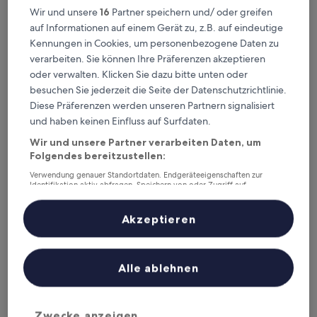
Wir und unsere
16
Partner speichern und/ oder greifen
Dieses Wochenende
Nächstes Wochenende
auf Informationen auf einem Gerät zu, z.B. auf eindeutige
7. Aug. - 9. Aug.
14. Aug. - 16. Aug.
Kennungen in Cookies, um personenbezogene Daten zu
Denver County – wo
verarbeiten. Sie können Ihre Präferenzen akzeptieren
oder verwalten. Klicken Sie dazu bitte unten oder
übernachten?
besuchen Sie jederzeit die Seite der Datenschutzrichtlinie.
Top-Hotels in Denver
Diese Präferenzen werden unseren Partnern signalisiert
und haben keinen Einfluss auf Surfdaten.
Sonesta Denver Downtown
Hyatt Cen
Wir und unsere Partner verarbeiten Daten, um
Folgendes bereitzustellen:
Verwendung genauer Standortdaten. Endgeräteeigenschaften zur
Identifikation aktiv abfragen. Speichern von oder Zugriff auf
Informationen auf einem Endgerät. Personalisierte Werbung und
Inhalte, Messung von Werbeleistung und der Performance von Inhalten,
Zielgruppenforschung sowie Entwicklung und Verbesserung von
Akzeptieren
Angeboten.
Liste der Partner (Lieferanten)
Sonesta Denver Downtown
Hyatt
Alle ablehnen
4
4
out
out
Downtown Denver
‐
0,54 km vom Stadtzentrum
Downtown
of
of
9
/
10
Wund
Zwecke anzeigen