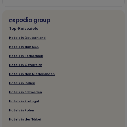
Familien in Denver
Golf in Denver
Hotels mit Wellnessbereich in Denver
Top-Reiseziele
Ski in Denver
Denver Hotels
Hotels in Deutschland
Gasthäuser in Denver
Hotels in den USA
Romantische in Denver
Hotels in Tschechien
Hotels in Österreich
Hotels in den Niederlanden
Hotels in Italien
Hotels in Schweden
Hotels in Portugal
Hotels in Polen
Hotels in der Türkei