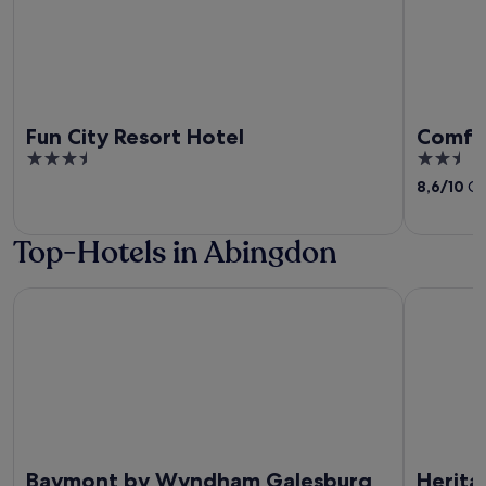
Fun City Resort Hotel
Comfor
3.5
2.5
out
out
8,6
/
10
Gr
of
of
5
5
Top-Hotels in Abingdon
Baymont by Wyndham Galesburg
Heritage 
Baymont by Wyndham Galesburg
Herita