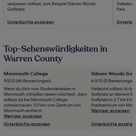
verpassen solltest, zum Beispiel Gibson Woods
Galesburg
Golfplatz.
Park.
Unterkünfte anzeigen
Unterkün
Top-Sehenswürdigkeiten in
Warren County
Monmouth College
Gibson Woods Golf
9.0/10 (46 Bewertungen)
6.0/10 (5 Bewertungen)
Wenn du dich vom Studentenleben in
Vielleicht solltest du 
Monmouth mitreißen lassen möchtest, dann
Golfplatz an deinem Sc
solltest du bei Monmouth College
Golfplatz in 2,7 km En
vorbeischauen, 0,9 km vom Zentrum von
Stadtzentrum von Mon
Monmouth entfernt.
Weniger anzeigen
Weniger anzeigen
Unterkünfte anzeigen
Unterkünfte anzeige