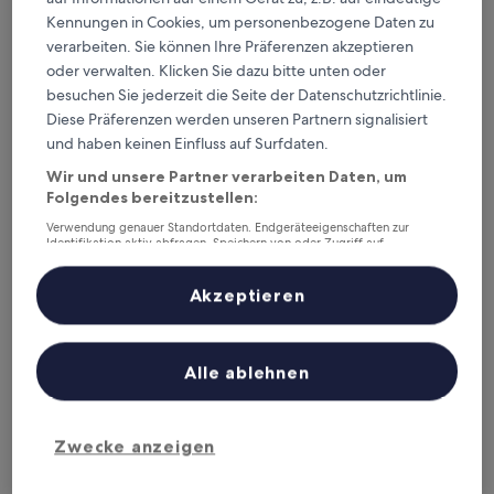
Dieses Wochenende
Nächstes Wochenende
Kennungen in Cookies, um personenbezogene Daten zu
7. Aug. - 9. Aug.
14. Aug. - 16. Aug.
verarbeiten. Sie können Ihre Präferenzen akzeptieren
oder verwalten. Klicken Sie dazu bitte unten oder
Warren County – wo
besuchen Sie jederzeit die Seite der Datenschutzrichtlinie.
übernachten?
Diese Präferenzen werden unseren Partnern signalisiert
und haben keinen Einfluss auf Surfdaten.
Top-Hotels in Monmouth
Wir und unsere Partner verarbeiten Daten, um
Folgendes bereitzustellen:
AmericInn by Wyndham Monmouth
Super 8 
Verwendung genauer Standortdaten. Endgeräteeigenschaften zur
Identifikation aktiv abfragen. Speichern von oder Zugriff auf
Informationen auf einem Endgerät. Personalisierte Werbung und
Inhalte, Messung von Werbeleistung und der Performance von Inhalten,
Zielgruppenforschung sowie Entwicklung und Verbesserung von
Akzeptieren
Angeboten.
Liste der Partner (Lieferanten)
Alle ablehnen
AmericInn by Wyndham
Super
Monmouth
IL
Zwecke anzeigen
3
2
out
out
7,6
/
10
Gu