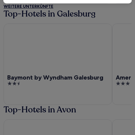
of
of
WEITERE UNTERKÜNFTE
5
5
Top-Hotels in Galesburg
Baymont by Wyndham Galesburg
AmericInn
Baymont by Wyndham Galesburg
Ameri
2.5
3
out
out
of
of
5
5
Top-Hotels in Avon
Fun City Resort Hotel
Comfort Su