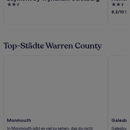
2.5
2.5
out
out
8,2
/
10
Se
of
of
5
5
Top-Städte Warren County
Monmouth
Galesburg
Monmouth
Galesbu
In Monmouth gibt es viel zu sehen, das du nicht
Galesburg