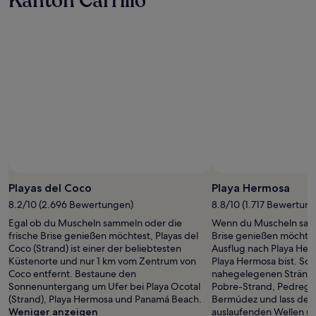
Kanton Carrillo
Foto von Xandrah Fuentes
Öffentliches
Foto
Playas del Coco
Playa Hermosa
von
8.2/10 (2.696 Bewertungen)
8.8/10 (1.717 Bewertun
Xandrah
Egal ob du Muscheln sammeln oder die
Wenn du Muscheln samm
Fuentes
frische Brise genießen möchtest, Playas del
Brise genießen möchtest
Coco (Strand) ist einer der beliebtesten
Ausflug nach Playa Her
Küstenorte und nur 1 km vom Zentrum von
Playa Hermosa bist. Sc
Coco entfernt. Bestaune den
nahegelegenen Strände
Sonnenuntergang um Ufer bei Playa Ocotal
Pobre-Strand, Pedrego
(Strand), Playa Hermosa und Panamá Beach.
Bermúdez und lass dei
Weniger anzeigen
auslaufenden Wellen u