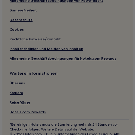
Allgemeine Geschäftsbedingungen von FeWo-direkt
Familien in Sardinal
Barrierefreiheit
Hotels mit Wellnessbereich in Sardinal
Sardinal Hotels
Datenschutz
Hotels mit Pool in Coco
Cookies
Hotels mit Parkplatz in Coco
Rechtliche Hinweise/Kontakt
Hotels mit inbegriffenem Frühstück in Coco
Inhaltsrichtlinien und Melden von Inhalten
Hotels mit Küchenzeile in Coco
Allgemeine Geschäftsbedingungen für Hotels.com Rewards
Haustierfreundliche in Coco
Weitere Informationen
Villen in Coco
Ferienwohnungen in Coco
Über uns
Günstige in Coco
Karriere
Luxus in Coco
Reiseführer
2-Sterne-Hotels in Coco
Hotels.com Rewards
3-Sterne-Hotels in Coco
*Bei einigen Hotels muss die Stornierung mehr als 24 Stunden vor
4-Sterne-Hotels in Coco
Check-in erfolgen. Weitere Details auf der Website.
© 2026 Hotels.com, L.P., ein Unternehmen der Expedia Group. Alle