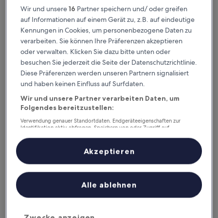
Heute
Morgen
Wir und unsere
16
Partner speichern und/ oder greifen
6. Aug. - 7. Aug.
7. Aug. - 8. Aug.
auf Informationen auf einem Gerät zu, z.B. auf eindeutige
Dieses Wochenende
Nächstes Wochenende
Kennungen in Cookies, um personenbezogene Daten zu
7. Aug. - 9. Aug.
14. Aug. - 16. Aug.
verarbeiten. Sie können Ihre Präferenzen akzeptieren
Kanton Carrillo – wo
oder verwalten. Klicken Sie dazu bitte unten oder
besuchen Sie jederzeit die Seite der Datenschutzrichtlinie.
übernachten?
Diese Präferenzen werden unseren Partnern signalisiert
und haben keinen Einfluss auf Surfdaten.
Hotels mit Parkplatz: Top-
Wir und unsere Partner verarbeiten Daten, um
Optionen in Sardinal
Folgendes bereitzustellen:
Verwendung genauer Standortdaten. Endgeräteeigenschaften zur
Hotel Riu Guanacaste - All Inclusive
Hotel Riu P
Identifikation aktiv abfragen. Speichern von oder Zugriff auf
Informationen auf einem Endgerät. Personalisierte Werbung und
Inhalte, Messung von Werbeleistung und der Performance von Inhalten,
Zielgruppenforschung sowie Entwicklung und Verbesserung von
Akzeptieren
Angeboten.
Liste der Partner (Lieferanten)
Alle ablehnen
Hotel Riu Guanacaste - All Inclusive
Hotel R
Zwecke anzeigen