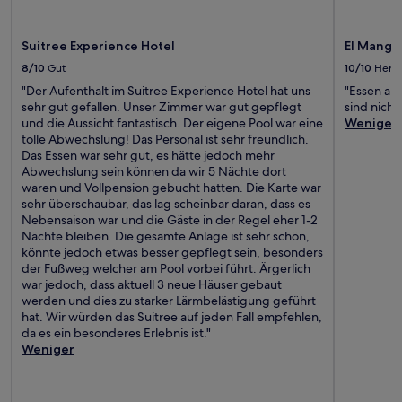
Suitree Experience Hotel
El Mangr
8/10
Gut
10/10
Herv
"Der Aufenthalt im Suitree Experience Hotel hat uns
"Essen an 
sehr gut gefallen. Unser Zimmer war gut gepflegt
sind nicht
und die Aussicht fantastisch. Der eigene Pool war eine
Weniger
tolle Abwechslung! Das Personal ist sehr freundlich.
Das Essen war sehr gut, es hätte jedoch mehr
Abwechslung sein können da wir 5 Nächte dort
waren und Vollpension gebucht hatten. Die Karte war
sehr überschaubar, das lag scheinbar daran, dass es
Nebensaison war und die Gäste in der Regel eher 1-2
Nächte bleiben. Die gesamte Anlage ist sehr schön,
könnte jedoch etwas besser gepflegt sein, besonders
der Fußweg welcher am Pool vorbei führt. Ärgerlich
war jedoch, dass aktuell 3 neue Häuser gebaut
werden und dies zu starker Lärmbelästigung geführt
hat. Wir würden das Suitree auf jeden Fall empfehlen,
da es ein besonderes Erlebnis ist."
Weniger