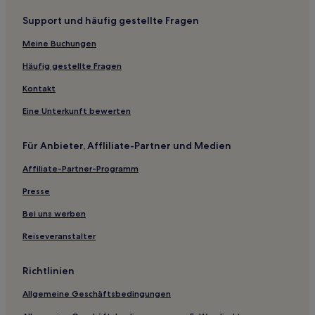
Hotels mit Fitnessbereich in Sardinal
Support und häufig gestellte Fragen
Hotels mit inbegriffenem Frühstück in Sardinal
Meine Buchungen
Hotels mit Küchenzeile in Sardinal
Haustierfreundliche in Sardinal
Häufig gestellte Fragen
Villen in Sardinal
Kontakt
Ferienwohnungen in Sardinal
Eine Unterkunft bewerten
Aparthotels in Sardinal
Für Anbieter, Affliliate-Partner und Medien
Gasthäuser in Sardinal
Affiliate-Partner-Programm
Günstige in Sardinal
Presse
2-Sterne-Hotels in Sardinal
3-Sterne-Hotels in Sardinal
Bei uns werben
4-Sterne-Hotels in Sardinal
Reiseveranstalter
Business in Sardinal
Richtlinien
Lgbtqia-Freundliche in Sardinal
Allgemeine Geschäftsbedingungen
Hotels mit Thermalbad in Sardinal