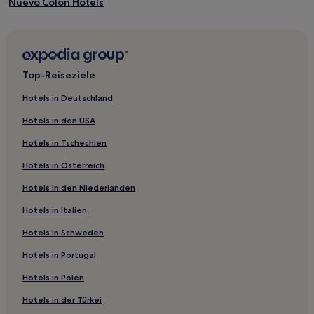
Nuevo Colon Hotels
Tabores Hotels
Hotels mit Pool in El Ocotal
Hotels mit Parkplatz in El Ocotal
Top-Reiseziele
Ferienwohnungen in El Ocotal
Hotels in Deutschland
3-Sterne-Hotels in El Ocotal
Hotels in den USA
Strand in El Ocotal
Hotels in Tschechien
Hotels mit Wellnessbereich in El Ocotal
Hotels in Österreich
El Ocotal Hotels
Hotels in den Niederlanden
Playa Panamá Hotels
Hotels in Italien
Matapala Hotels
Hotels mit Pool in Las Catalinas
Hotels in Schweden
Las Catalinas Hotels
Hotels in Portugal
Hotels mit Pool in Sardinal
Hotels in Polen
Hotels mit Parkplatz in Sardinal
Hotels in der Türkei