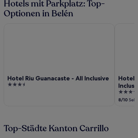
Hotels mit Parkplatz: Top-
5
Optionen in Belén
Hotel Riu Guanacaste - All Inclusive
Hotel Riu P
Hotel Riu Guanacaste - All Inclusive
Hotel R
3.5
Inclusi
out
4
of
out
8
/
10
Sehr 
5
of
5
Top-Städte Kanton Carrillo