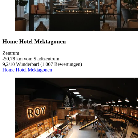
Home Hotel Mektagonen
Zentrum
‐
50,78 km vom Stadtzentrum
9,2
/
10
Wunderbar! (1.007 Bewertungen)
Home Hotel Mektagonen