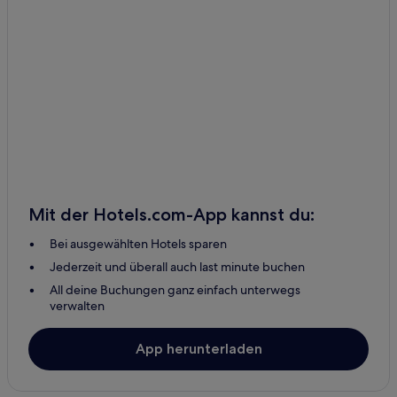
Hotels mit Parkplatz in Meyungs
Meyungs Hotels
Malakal Island Hotels
2-Sterne-Hotels in Koror
Günstige in Koror
Familien in Meyungs
Mit der Hotels.com-App kannst du:
Bei ausgewählten Hotels sparen
Jederzeit und überall auch last minute buchen
All deine Buchungen ganz einfach unterwegs
verwalten
App herunterladen