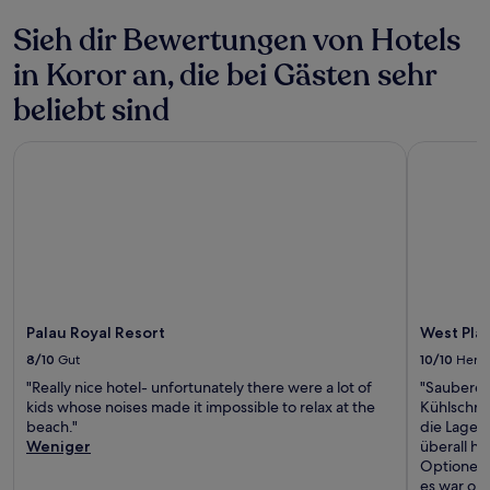
Sieh dir Bewertungen von Hotels
in Koror an, die bei Gästen sehr
beliebt sind
Palau Royal Resort
West Plaza
Palau Royal Resort
West Plaz
8/10
Gut
10/10
Herv
"Really nice hotel- unfortunately there were a lot of
"Saubere,
kids whose noises made it impossible to relax at the
Kühlschra
beach."
die Lage m
Weniger
überall hi
Optionen u
es war oka