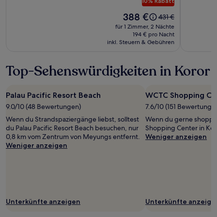
10% Rabatt
Der
388 €
Der
431 €
Preis
alte
für 1 Zimmer, 2 Nächte
beträgt
Preis
194 € pro Nacht
388 €.
inkl. Steuern & Gebühren
war
431 €,
siehe
Top-Sehenswürdigkeiten in Koror
weitere
Informationen
zum
Palau Pacific Resort Beach
WCTC Shopping Ce
Standardpreis.
9.0/10 (48 Bewertungen)
7.6/10 (151 Bewertunge
Wenn du Strandspaziergänge liebst, solltest
Wenn du gerne shoppen
du Palau Pacific Resort Beach besuchen, nur
Shopping Center in Koro
0,8 km vom Zentrum von Meyungs entfernt.
Weniger anzeigen
Weniger anzeigen
Unterkünfte anzeigen
Unterkünfte anzeige