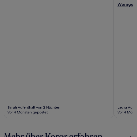
Weniger
Sarah
Aufenthalt von 2 Nächten
Laura
Aufen
Vor 4 Monaten gepostet
Vor 4 Mona
Mehr über Koror erfahren