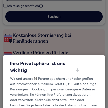
Ich reise geschäftlich
Suchen
Kostenlose Stornierung bei
Planänderungen
Verdiene Prämien für jede
wahrgenommene Übernachtung
Ihre Privatsphäre ist uns
wichtig
Mehr sparen mit Preisen für Mitglieder
Wir und unsere
16
Partner speichern und/ oder greifen
auf Informationen auf einem Gerät zu, z.B. auf eindeutige
Kennungen in Cookies, um personenbezogene Daten zu
Überprüfe die Preise für diese Daten
verarbeiten. Sie können Ihre Präferenzen akzeptieren
oder verwalten. Klicken Sie dazu bitte unten oder
Heute
Morgen
besuchen Sie jederzeit die Seite der Datenschutzrichtlinie.
6. Aug. - 7. Aug.
7. Aug. - 8. Aug.