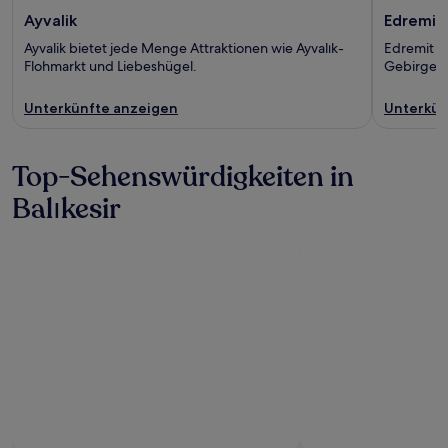
Ayvalik
Edremit
Ayvalik bietet jede Menge Attraktionen wie Ayvalık-
Edremit b
Flohmarkt und Liebeshügel.
Gebirge u
Unterkünfte anzeigen
Unterkün
Top-Sehenswürdigkeiten in
Balıkesir