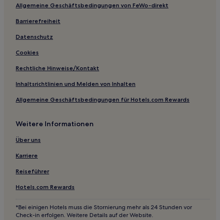
Allgemeine Geschäftsbedingungen von FeWo-direkt
Familien in Marmara
Barrierefreiheit
Marmara Hotels
Susurluk Hotels
Datenschutz
Hotels mit Pool in Burhaniye
Cookies
Hotels mit Parkplatz in Burhaniye
Rechtliche Hinweise/Kontakt
Hotels mit inbegriffenem Frühstück in Burhaniye
Inhaltsrichtlinien und Melden von Inhalten
Haustierfreundliche in Burhaniye
Allgemeine Geschäftsbedingungen für Hotels.com Rewards
Business in Burhaniye
Weitere Informationen
Strand in Burhaniye
Burhaniye Hotels
Über uns
Hotels mit Pool in Edremit
Karriere
Haustierfreundliche in Edremit
Reiseführer
B&B in Edremit
Hotels.com Rewards
Familien in Edremit
*Bei einigen Hotels muss die Stornierung mehr als 24 Stunden vor
Edremit Hotels
Check-in erfolgen. Weitere Details auf der Website.