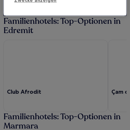
Zwecke anzeigen
WEITERE UNTERKÜNFTE
Familienhotels: Top-Optionen in
Edremit
Club Afrodit
Çam otel
Club Afrodit
Çam ot
Familienhotels: Top-Optionen in
Marmara