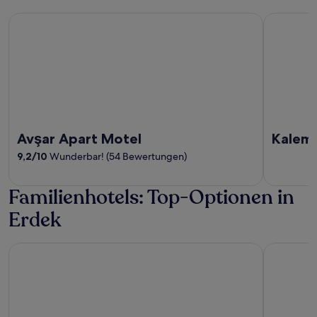
Avşar Apart Motel
Kalemi Pa
Avşar Apart Motel
Kalemi
9,2
/
10
Wunderbar! (54 Bewertungen)
Familienhotels: Top-Optionen in
Erdek
Kyzikos Hotel
Kiraz Beac