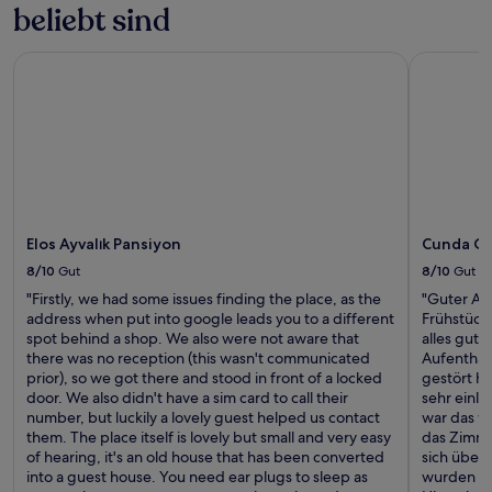
beliebt sind
Elos Ayvalık Pansiyon
Cunda Ga
Elos Ayvalık Pansiyon
Cunda G
8/10
Gut
8/10
Gut
"Firstly, we had some issues finding the place, as the
"Guter Auf
address when put into google leads you to a different
Frühstück
spot behind a shop. We also were not aware that
alles gut
there was no reception (this wasn't communicated
Aufenthalt
prior), so we got there and stood in front of a locked
gestört ha
door. We also didn't have a sim card to call their
sehr einla
number, but luckily a lovely guest helped us contact
war das w
them. The place itself is lovely but small and very easy
das Zimmer
of hearing, it's an old house that has been converted
sich über
into a guest house. You need ear plugs to sleep as
wurden wir