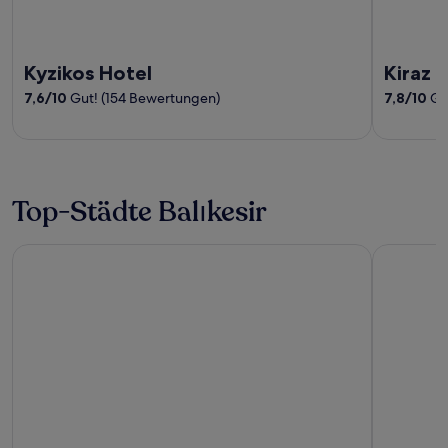
Kyzikos Hotel
Kiraz 
7,6
/
10
Gut! (154 Bewertungen)
7,8
/
10
Gut
Top-Städte Balıkesir
Ayvalik
Edremit