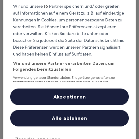
Dieses Wochenende
Nächstes Wochenende
Wir und unsere
16
Partner speichern und/ oder greifen
7. Aug. - 9. Aug.
14. Aug. - 16. Aug.
auf Informationen auf einem Gerät zu, z.B. auf eindeutige
Kennungen in Cookies, um personenbezogene Daten zu
Balıkesir – wo
verarbeiten. Sie können Ihre Präferenzen akzeptieren
übernachten?
oder verwalten. Klicken Sie dazu bitte unten oder
besuchen Sie jederzeit die Seite der Datenschutzrichtlinie.
Familienhotels: Top-Optionen in
Diese Präferenzen werden unseren Partnern signalisiert
und haben keinen Einfluss auf Surfdaten.
Ayvalik
Wir und unsere Partner verarbeiten Daten, um
Folgendes bereitzustellen:
Cunda Garden
Hayriye H
Verwendung genauer Standortdaten. Endgeräteeigenschaften zur
Identifikation aktiv abfragen. Speichern von oder Zugriff auf
Informationen auf einem Endgerät. Personalisierte Werbung und
Inhalte, Messung von Werbeleistung und der Performance von Inhalten,
Zielgruppenforschung sowie Entwicklung und Verbesserung von
Akzeptieren
Angeboten.
Liste der Partner (Lieferanten)
Alle ablehnen
Cunda Garden
Hayriy
9,4
/
10
Hervorragend! (131 Bewertungen)
Stadtzent
Ayvalik