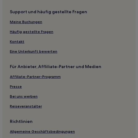
Tuzla Hotels
Support und häufig gestellte Fragen
Hotels mit Pool in Mithatpaşa
Meine Buchungen
Mithatpaşa Hotels
Çamlıbel Hotels
Häufig gestellte Fragen
Tuzla Hotels
Kontakt
Fevzipaşa-Vehbibey Hotels
Eine Unterkunft bewerten
Çoruk Hotels
Für Anbieter, Affliliate-Partner und Medien
Hotels mit inbegriffenem Frühstück in Bandirma
Affiliate-Partner-Programm
Bandirma Hotels
Presse
Sindirgi Hotels
Savastepe Hotels
Bei uns werben
Hotels mit inbegriffenem Frühstück in Marmara
Reiseveranstalter
Ferienwohnungen in Marmara
Richtlinien
Aparthotels in Marmara
Allgemeine Geschäftsbedingungen
B&B in Marmara