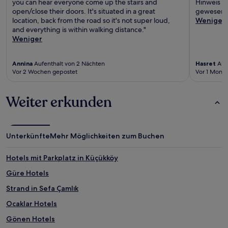
you can hear everyone come up the stairs and
Hinweis b
open/close their doors. It's situated in a great
gewesen.
location, back from the road so it's not super loud,
Weniger
and everything is within walking distance."
Weniger
Annina
Aufenthalt von 2 Nächten
Hasret
Aufe
Vor 2 Wochen gepostet
Vor 1 Monat
Weiter erkunden
Unterkünfte
Mehr Möglichkeiten zum Buchen
Hotels mit Parkplatz in Küçükköy
Güre Hotels
Strand in Sefa Çamlık
Ocaklar Hotels
Gönen Hotels