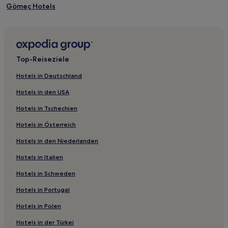
Gömeç Hotels
Balya Hotels
Manyas Hotels
İvrindi Hotels
Top-Reiseziele
Kepsut Hotels
Hotels in Deutschland
Turan Mahallesi Hotels
Hotels in den USA
Ormanlı Köyü Hotels
Hotels in Tschechien
Hotels mit inbegriffenem Frühstück in Ören
Hotels in Österreich
İskele Hotels
Hotels in den Niederlanden
Armutova Hotels
Hotels in Italien
Ilıca Hotels
Kazıksa Hotels
Hotels in Schweden
Hotels mit Parkplatz in Altınova
Hotels in Portugal
Hotels mit inbegriffenem Frühstück in Altınova
Hotels in Polen
Altınova Hotels
Hotels in der Türkei