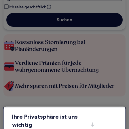
Ich reise geschäftlich
Suchen
Kostenlose Stornierung bei
Planänderungen
Verdiene Prämien für jede
wahrgenommene Übernachtung
Mehr sparen mit Preisen für Mitglieder
Überprüfe die Preise für diese Daten
Ihre Privatsphäre ist uns
Heute
Morgen
wichtig
6. Aug. - 7. Aug.
7. Aug. - 8. Aug.