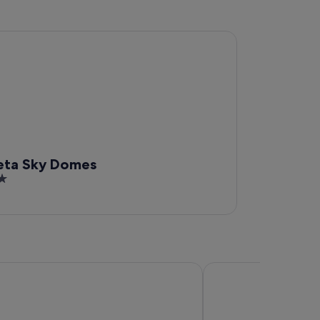
 Sky Domes
eta Sky Domes
y Suites
Sonesta Hotel Cusco