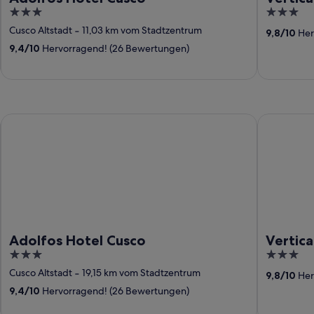
3
3
out
out
Cusco Altstadt
‐
11,03 km vom Stadtzentrum
9,8
/
10
Her
of
of
9,4
/
10
Hervorragend! (26 Bewertungen)
5
5
Adolfos Hotel Cusco
Vertical Sk
Adolfos Hotel Cusco
Vertica
3
3
out
out
Cusco Altstadt
‐
19,15 km vom Stadtzentrum
9,8
/
10
Her
of
of
9,4
/
10
Hervorragend! (26 Bewertungen)
5
5