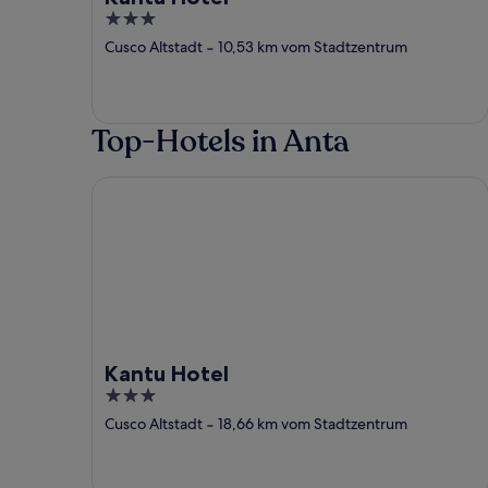
3
out
Cusco Altstadt
‐
10,53 km vom Stadtzentrum
of
5
Top-Hotels in Anta
Kantu Hotel
Kantu Hotel
3
out
Cusco Altstadt
‐
18,66 km vom Stadtzentrum
of
5