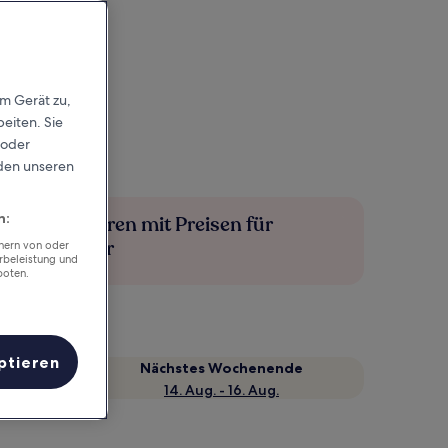
em Gerät zu,
eiten. Sie
 oder
rden unseren
n:
Mehr sparen mit Preisen für
Mitglieder
chern von oder
rbeleistung und
boten.
ptieren
Nächstes Wochenende
14. Aug. - 16. Aug.