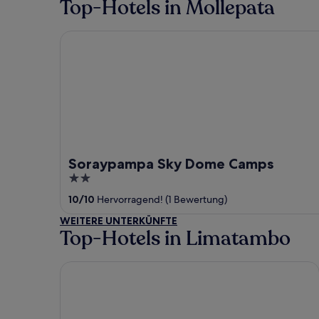
Top-Hotels in Mollepata
Soraypampa Sky Dome Camps
Soraypampa Sky Dome Camps
2
out
10
/
10
Hervorragend! (1 Bewertung)
of
WEITERE UNTERKÜNFTE
5
Top-Hotels in Limatambo
Kantu Hotel