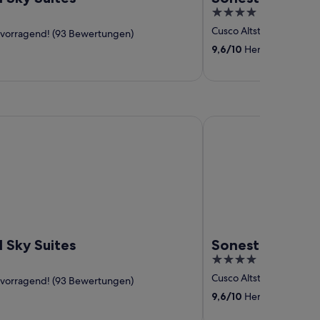
4
out
Cusco Altstadt
‐
11,76 k
vorragend! (93 Bewertungen)
of
9,6
/
10
Hervorragend! (
5
y Suites
Sonesta Hotel Cusco
l Sky Suites
Sonesta Hotel 
4
out
Cusco Altstadt
‐
19,89 
vorragend! (93 Bewertungen)
of
9,6
/
10
Hervorragend! (
5