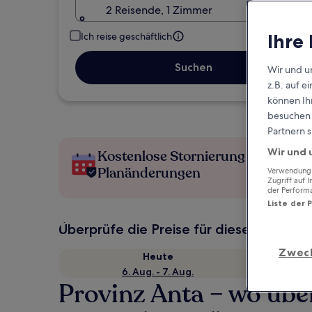
2 Reisende, 1 Zimmer
Ihre
Ich reise geschäftlich
Suchen
Wir und u
z.B. auf 
können Ihr
besuchen S
Partnern s
Wir und 
Kostenlose Stornierung bei
Planänderungen
Verwendung g
Zugriff auf 
der Perform
Liste der 
Überprüfe die Preise für diese Daten
Zwec
Heute
6. Aug. - 7. Aug.
Provinz Anta – wo üb