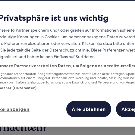
 Privatsphäre ist uns wichtig
nsere
16
Partner speichern und/ oder greifen auf Informationen auf ein
eindeutige Kennungen in Cookies, um personenbezogene Daten zu verarb
e Präferenzen akzeptieren oder verwalten. Klicken Sie dazu bitte unten
ie jederzeit die Seite der Datenschutzrichtlinie. Diese Präferenzen we
ignalisiert und haben keinen Einfluss auf Surfdaten.
unsere Partner verarbeiten Daten, um Folgendes bereitzustelle
Verdiene Prämien für jede
wahrgenommene Übernachtung
enauer Standortdaten. Endgeräteeigenschaften zur Identifikation aktiv abfragen. Spei
Informationen auf einem Endgerät. Personalisierte Werbung und Inhalte, Messung von We
ance von Inhalten, Zielgruppenforschung sowie Entwicklung und Verbesserung von Ange
Partner (Lieferanten)
ke anzeigen
Alle ablehnen
Akze
Morgen
Dieses Wochenende
7. Aug. - 8. Aug.
7. Aug. - 9. Aug.
ernachten?