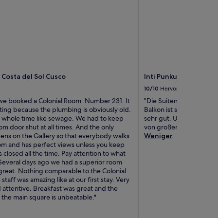
osta del Sol Cusco
Inti Punku MachuPicch
10/10
Hervorragend
 we booked a Colonial Room. Number 231. It
"Die Suiten sind grosszü
ting because the plumbing is obviously old.
Balkon ist schön. Die Be
he whole time like sewage. We had to keep
sehr gut. Und die kost
m door shut at all times. And the only
von großem Vorteil."
ns on the Gallery so that everybody walks
Weniger
om and has perfect views unless you keep
s closed all the time. Pay attention to what
Several days ago we had a superior room
 great. Nothing comparable to the Colonial
staff was amazing like at our first stay. Very
 attentive. Breakfast was great and the
 the main square is unbeatable."