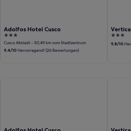
Adolfos Hotel Cusco
Vertica
3
3
out
out
Cusco Altstadt
‐
50,49 km vom Stadtzentrum
9,8
/
10
Her
of
of
9,4
/
10
Hervorragend! (26 Bewertungen)
5
5
Adolfos Hotel Cusco
Vertical Sk
Adolfos Hotel Cusco
Vertica