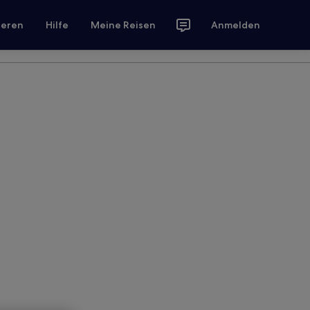
ieren
Hilfe
Meine Reisen
Anmelden