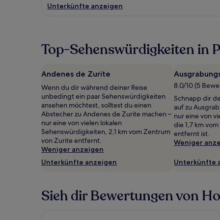
Unterkünfte anzeigen
Top-Sehenswürdigkeiten in P
Andenes de Zurite
Ausgrabungs
8.0/10 (5 Bew
Wenn du dir während deiner Reise
unbedingt ein paar Sehenswürdigkeiten
Schnapp dir d
ansehen möchtest, solltest du einen
auf zu Ausgrab
Abstecher zu Andenes de Zurite machen –
nur eine von v
nur eine von vielen lokalen
die 1,7 km vom
Sehenswürdigkeiten, 2,1 km vom Zentrum
entfernt ist.
von Zurite entfernt.
Weniger anz
Weniger anzeigen
Unterkünfte anzeigen
Unterkünfte 
Sieh dir Bewertungen von Hote
Palacio del Inka, A Luxury Collection Hotel by Marr