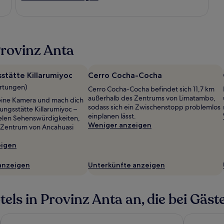
rovinz Anta
stätte Killarumiyoc
Cerro Cocha-Cocha
ertungen)
Cerro Cocha-Cocha befindet sich 11,7 km
außerhalb des Zentrums von Limatambo,
eine Kamera und mach dich
sodass sich ein Zwischenstopp problemlos
ungsstätte Killarumiyoc –
einplanen lässt.
ielen Sehenswürdigkeiten,
Weniger anzeigen
 Zentrum von Ancahuasi
eigen
anzeigen
Unterkünfte anzeigen
ls in Provinz Anta an, die bei Gäste
iott
NaturaLodge Machu Picchu
Wyndham C