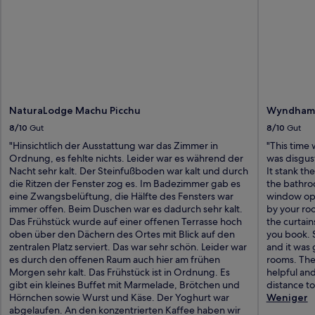
NaturaLodge Machu Picchu
Wyndham C
8/10
Gut
8/10
Gut
"Hinsichtlich der Ausstattung war das Zimmer in
"This time
Ordnung, es fehlte nichts. Leider war es während der
was disgus
Nacht sehr kalt. Der Steinfußboden war kalt und durch
It stank t
die Ritzen der Fenster zog es. Im Badezimmer gab es
the bathroo
eine Zwangsbelüftung, die Hälfte des Fensters war
window ope
immer offen. Beim Duschen war es dadurch sehr kalt.
by your ro
Das Frühstück wurde auf einer offenen Terrasse hoch
the curtain
oben über den Dächern des Ortes mit Blick auf den
you book. 
zentralen Platz serviert. Das war sehr schön. Leider war
and it was
es durch den offenen Raum auch hier am frühen
rooms. The 
Morgen sehr kalt. Das Frühstück ist in Ordnung. Es
helpful and
gibt ein kleines Buffet mit Marmelade, Brötchen und
distance to
Hörnchen sowie Wurst und Käse. Der Yoghurt war
Weniger
abgelaufen. An den konzentrierten Kaffee haben wir