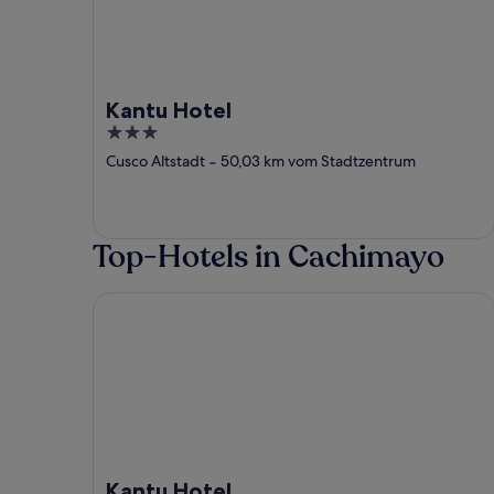
Kantu Hotel
3
out
Cusco Altstadt
‐
50,03 km vom Stadtzentrum
of
5
Top-Hotels in Cachimayo
Kantu Hotel
Kantu Hotel