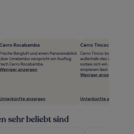
Cerro Rocabamba
Cerro Tincoc
Frische Bergluft und einen Panoramablick
Cerro Tincoc befindet sich 1
über Limatambo verspricht ein Ausflug
außerhalb des Zentrums von
nach Cerro Rocabamba.
sodass sich ein Zwischensto
Weniger anzeigen
einplanen lässt.
Weniger anzeigen
Unterkünfte anzeigen
Unterkünfte anzeigen
n sehr beliebt sind
osta del Sol Cusco
Inti Punku MachuPicch