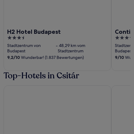
H2 Hotel Budapest
Contin
3.5
4.5
out
out
Stadtzentrum von
‐
48,29 km vom
Stadtzent
of
of
Budapest
Stadtzentrum
Budapest
5
5
9,2
/
10
Wunderbar! (1.837 Bewertungen)
9
/
10
Wund
Top-Hotels in Csitár
Főnix Wellness Resort
Főnix Medi