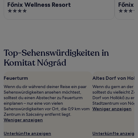
Főnix Wellness Resort
Főnix 
4
4.5
out
out
of
of
5
5
Top-Sehenswürdigkeiten in
Komitat Nógrád
Feuerturm
Altes Dorf von Holl
Wenn du dir während deiner Reise ein paar
Wenn du gern an der fri
Sehenswürdigkeiten ansehen möchtest,
solltest du vielleicht Ze
solltest du einen Abstecher zu Feuerturm
Dorf von Hollókő zu er
einplanen – nur eine von vielen
Stadtzentrum von Nógr
Sehenswürdigkeiten vor Ort, die 0,9 km vom
Weniger anzeigen
Zentrum in Szécsény entfernt liegt.
Weniger anzeigen
Unterkünfte anzeigen
Unterkünfte anzeige