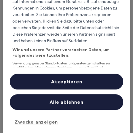
auf Informationen auf einem Gerät zu, z.B. auf eindeutige
Dieses Wochenende
Nächstes Wochenende
Kennungen in Cookies, um personenbezogene Daten zu
7. Aug. - 9. Aug.
14. Aug. - 16. Aug.
verarbeiten. Sie können Ihre Präferenzen akzeptieren
Komitat Nógrád – wo
oder verwalten. Klicken Sie dazu bitte unten oder
besuchen Sie jederzeit die Seite der Datenschutzrichtlinie.
übernachten?
Diese Präferenzen werden unseren Partnern signalisiert
und haben keinen Einfluss auf Surfdaten.
Top-Hotels in Hollókő
Wir und unsere Partner verarbeiten Daten, um
Folgendes bereitzustellen:
Silvanus Hotel
Erzsebet K
Verwendung genauer Standortdaten. Endgeräteeigenschaften zur
Identifikation aktiv abfragen. Speichern von oder Zugriff auf
Informationen auf einem Endgerät. Personalisierte Werbung und
Inhalte, Messung von Werbeleistung und der Performance von Inhalten,
Zielgruppenforschung sowie Entwicklung und Verbesserung von
Akzeptieren
Angeboten.
Liste der Partner (Lieferanten)
Alle ablehnen
Silvanus Hotel
Erzseb
4
4
Zwecke anzeigen
out
out
8
/
10
Sehr gut! (6 Bewertungen)
8,6
/
10
Gr
of
of