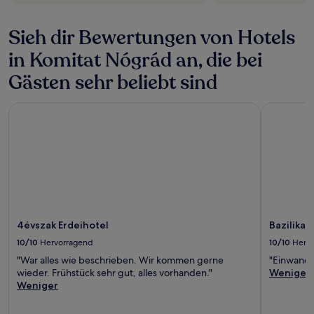
Sieh dir Bewertungen von Hotels
in Komitat Nógrád an, die bei
Gästen sehr beliebt sind
4évszak Erdeihotel
Bazilika al
4évszak Erdeihotel
Bazilika 
10/10
Hervorragend
10/10
Herv
"War alles wie beschrieben. Wir kommen gerne
"Einwandfr
wieder. Frühstück sehr gut, alles vorhanden."
Weniger
Weniger