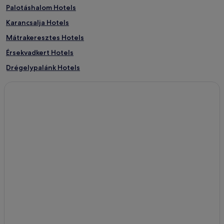
Palotáshalom Hotels
Karancsalja Hotels
Mátrakeresztes Hotels
Érsekvadkert Hotels
Drégelypalánk Hotels
Cered Hotels
Alsópetény Hotels
Bér Hotels
Erdőtarcsa Hotels
Nógrádszakál Hotels
Tar Hotels
Mátraterenye Hotels
Mátramindszent Hotels
Katalinpuszta Hotels
Tereske Hotels