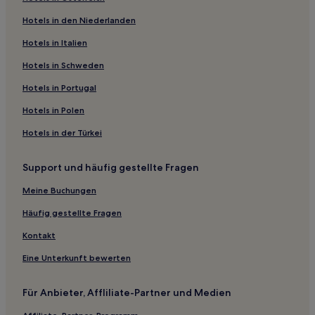
Nagyoroszi Hotels
Hotels in den Niederlanden
Horpács Hotels
Hotels in Italien
Egyházasdengeleg Hotels
Hotels in Schweden
Felsőpetény Hotels
Hotels in Portugal
Héhalom Hotels
Hotels in Polen
Magyarnándor Hotels
Hotels in der Türkei
Debercsény Hotels
Berkenye Hotels
Support und häufig gestellte Fragen
Nogradgardony Hotels
Meine Buchungen
Häufig gestellte Fragen
Kontakt
Eine Unterkunft bewerten
Für Anbieter, Affliliate-Partner und Medien