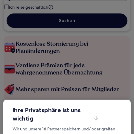
Ich reise geschäftlich
Suchen
Kostenlose Stornierung bei
Planänderungen
Verdiene Prämien für jede
wahrgenommene Übernachtung
Mehr sparen mit Preisen für Mitglieder
Ihre Privatsphäre ist uns
Überprüfe die Preise für diese Daten
wichtig
Heute
Morgen
Wir und unsere
16
Partner speichern und/ oder greifen
6. Aug. - 7. Aug.
7. Aug. - 8. Aug.