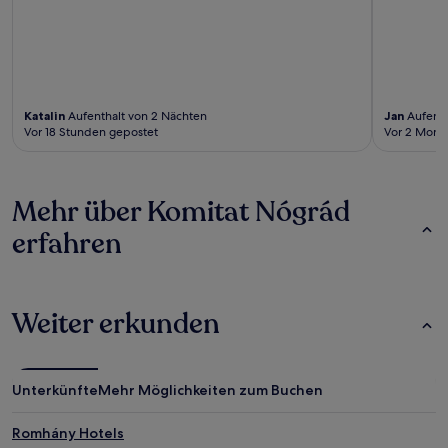
Katalin
Aufenthalt von 2 Nächten
Jan
Aufenth
Vor 18 Stunden gepostet
Vor 2 Mona
Mehr über Komitat Nógrád
erfahren
Weiter erkunden
Unterkünfte
Mehr Möglichkeiten zum Buchen
Romhány Hotels