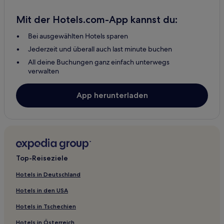
Bokor Hotels
Mit der Hotels.com-App kannst du:
Ecseg Hotels
Bei ausgewählten Hotels sparen
Garáb Hotels
Jederzeit und überall auch last minute buchen
Endrefalva Hotels
All deine Buchungen ganz einfach unterwegs
Piliny Hotels
verwalten
Borsosberény Hotels
App herunterladen
Rákóczibánya Hotels
Felsőtold Hotels
Litke Hotels
Cserháthaláp Hotels
Top-Reiseziele
Nemti Hotels
Sámsonháza Hotels
Hotels in Deutschland
Cserhátsurány Hotels
Hotels in den USA
Erdőkürt Hotels
Hotels in Tschechien
Szánaspuszta Hotels
Hotels in Österreich