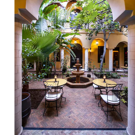
MIA Mazagan Bay, El Jadida
8,8
/
10
Großartig! (84 Bewertungen)
MIA Mazagan Bay, El Jadida
Zerad