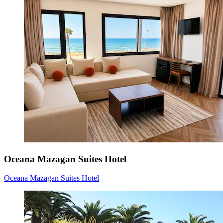
Royal Hideaway Casablanca
Stadtzentrum von Casablanca
‐
11,8 km vom Stadtzentrum
9,8
/
10
Hervorragend! (15 Bewertungen)
Royal Hideaway Casablanca
WEITERE UNTERKÜNFTE
Top-Hotels in El Jadida