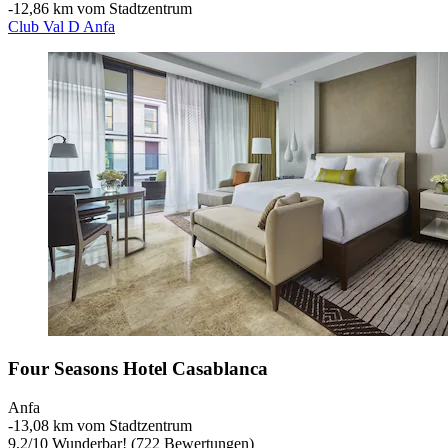
‐
12,86 km vom Stadtzentrum
Club Val D Anfa
Four Seasons Hotel Casablanca
Anfa
‐
13,08 km vom Stadtzentrum
9,2
/
10
Wunderbar! (722 Bewertungen)