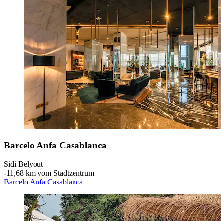
Barcelo Anfa Casablanca
Sidi Belyout
‐
11,68 km vom Stadtzentrum
Barcelo Anfa Casablanca