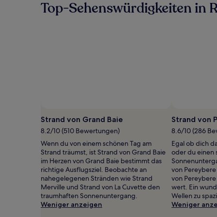
Top-Sehenswürdigkeiten in R
Strand von Grand Baie
Strand von 
8.2/10 (510 Bewertungen)
8.6/10 (286 B
Wenn du von einem schönen Tag am
Egal ob dich d
Strand träumst, ist Strand von Grand Baie
oder du einen 
im Herzen von Grand Baie bestimmt das
Sonnenunterga
richtige Ausflugsziel. Beobachte an
von Pereybere 
nahegelegenen Stränden wie Strand
von Pereybere 
Merville und Strand von La Cuvette den
wert. Ein wund
traumhaften Sonnenuntergang.
Wellen zu spazi
Weniger anzeigen
Weniger anz