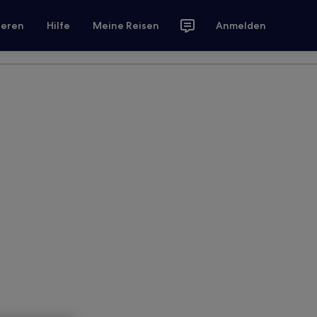
ieren
Hilfe
Meine Reisen
Anmelden