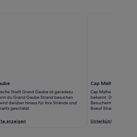
be
Cap Malheureux
aube
Cap Malheureux
ische Stadt Grand Gaube ist geradezu
Cap Malheureux ist für i
wenn du Grand Gaube Strand besuchen
bekannt. Darüber hinaus 
 wird darüber hinaus für ihre Strände und
Besuchermagnet dank be
rants geschätzt.
Boeuf Strand und Stran
te anzeigen
Unterkünfte anzeige