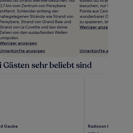
solltest du Strand Merville besuchen, nur
solltest du Strand von Canon
0,7 km vom Zentrum von Pereybere
besuchen, nur 1,3 km vom Z
entfernt. Schlender entlang der
Pointe aux Canonniers entfer
nahegelegenen Strände wie Strand von
wunderbarer Ort, um entlan
Pereybere, Strand von Grand Baie und
zu spazieren, ist Strand von 
Strand von La Cuvette und lass deine
Weniger anzeigen
Zehen von den auslaufenden Wellen
umspülen.
Weniger anzeigen
Unterkünfte anzeigen
Unterkünfte anzeigen
 Gästen sehr beliebt sind
d Gaube
Radisson Blu Azuri Res
nd Gaube
Radisson Blu Azuri Re