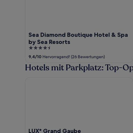
Sea Diamond Boutique Hotel & Spa
by Sea Resorts
4.5
out
9,4
/
10
Hervorragend! (26 Bewertungen)
of
Hotels mit Parkplatz: Top-O
5
LUX* Grand Gaube
LUX* Grand Gaube