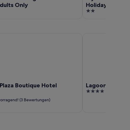
dults Only
Holidays
2
out
of
5
a Boutique Hotel
Lagoon Attitude
Plaza Boutique Hotel
Lagoon Attitud
4
out
orragend! (3 Bewertungen)
of
5