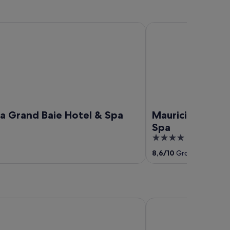
and Baie Hotel & Spa
Mauricia Beachcomber
a Grand Baie Hotel & Spa
Mauricia Beach
Spa
4
out
8,6
/
10
Großartig! (442
of
5
ude
Sea Diamond Boutique