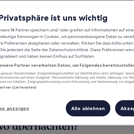
 Privatsphäre ist uns wichtig
nsere
16
Partner speichern und/ oder greifen auf Informationen auf ein
eindeutige Kennungen in Cookies, um personenbezogene Daten zu verarb
e Präferenzen akzeptieren oder verwalten. Klicken Sie dazu bitte unten
ie jederzeit die Seite der Datenschutzrichtlinie. Diese Präferenzen we
ignalisiert und haben keinen Einfluss auf Surfdaten.
unsere Partner verarbeiten Daten, um Folgendes bereitzustelle
Verdiene Prämien für jede
wahrgenommene Übernachtung
enauer Standortdaten. Endgeräteeigenschaften zur Identifikation aktiv abfragen. Spei
Informationen auf einem Endgerät. Personalisierte Werbung und Inhalte, Messung von We
ance von Inhalten, Zielgruppenforschung sowie Entwicklung und Verbesserung von Ange
Partner (Lieferanten)
ke anzeigen
Alle ablehnen
Akze
Morgen
Dieses Wochenende
7. Aug. - 8. Aug.
7. Aug. - 9. Aug.
 wo übernachten?