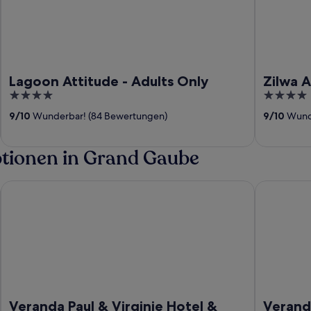
Lagoon Attitude - Adults Only
Zilwa A
4
4
out
out
9
/
10
Wunderbar! (84 Bewertungen)
9
/
10
Wunde
of
of
5
5
ptionen in Grand Gaube
Veranda Paul & Virginie Hotel & Spa - Adults Only
Veranda Pau
Veranda Paul & Virginie Hotel &
Veranda