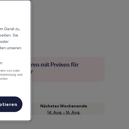
em Gerät zu,
eiten. Sie
 oder
rden unseren
n:
Mehr sparen mit Preisen für
Mitglieder
chern von oder
rbeleistung und
boten.
ptieren
Nächstes Wochenende
14. Aug. - 16. Aug.