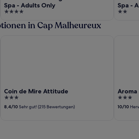
Spa - Adults Only
Spa - A
4
2
out
out
ptionen in Cap Malheureux
of
of
5
5
Coin de Mire Attitude
Aroma Plaz
Coin de Mire Attitude
Aroma 
3
3
out
out
8,4
/
10
Sehr gut! (215 Bewertungen)
10
/
10
Herv
of
of
5
5