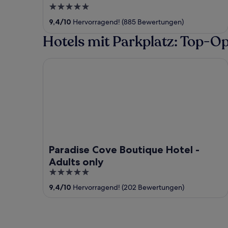
5
out
9,4
/
10
Hervorragend! (885 Bewertungen)
of
Hotels mit Parkplatz: Top-O
5
Paradise Cove Boutique Hotel - Adults only
Paradise Cove Boutique Hotel -
Adults only
5
out
9,4
/
10
Hervorragend! (202 Bewertungen)
of
5