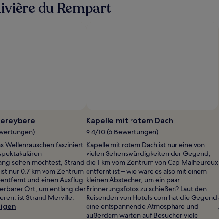
ivière du Rempart
Pereybere
Kapelle mit rotem Dach
ewertungen)
9.4/10 (6 Bewertungen)
as Wellenrauschen fasziniert
Kapelle mit rotem Dach ist nur eine von
spektakulären
vielen Sehenswürdigkeiten der Gegend,
ng sehen möchtest, Strand
die 1 km vom Zentrum von Cap Malheureux
ist nur 0,7 km vom Zentrum
entfernt ist – wie wäre es also mit einem
entfernt und einen Ausflug
kleinen Abstecher, um ein paar
erbarer Ort, um entlang der
Erinnerungsfotos zu schießen? Laut den
eren, ist Strand Merville.
Reisenden von Hotels.com hat die Gegend
eigen
eine entspannende Atmosphäre und
außerdem warten auf Besucher viele