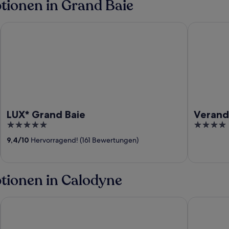
ptionen in Grand Baie
LUX* Grand Baie
Veranda Gr
LUX* Grand Baie
Verand
5
4
out
out
9,4
/
10
Hervorragend! (161 Bewertungen)
of
of
5
5
ptionen in Calodyne
s
Lagoon Attitude - Adults Only
Zilwa Attit