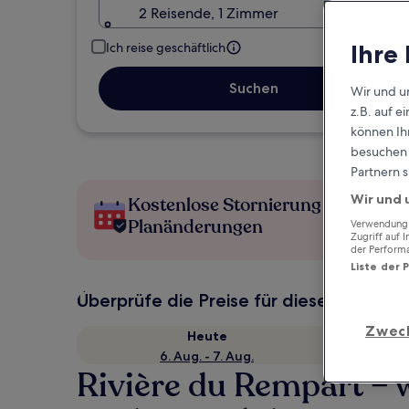
2 Reisende, 1 Zimmer
Ihre
Ich reise geschäftlich
Suchen
Wir und u
z.B. auf 
können Ihr
besuchen S
Partnern s
Wir und 
Kostenlose Stornierung bei
Planänderungen
Verwendung g
Zugriff auf 
der Perform
Liste der 
Überprüfe die Preise für diese Daten
Zwec
Heute
6. Aug. - 7. Aug.
Rivière du Rempart –