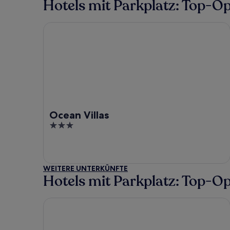
Hotels mit Parkplatz: Top-O
Ocean Villas
Ocean Villas
3
out
of
5
WEITERE UNTERKÜNFTE
Hotels mit Parkplatz: Top-O
Sea Diamond Boutique Hotel & Spa by Sea Resort