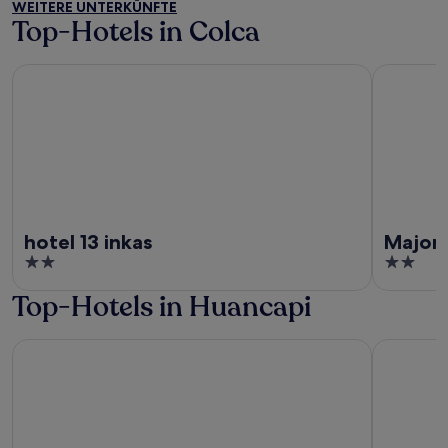
WEITERE UNTERKÜNFTE
of
Top-Hotels in Colca
5
hotel 13 inkas
Majoro
hotel 13 inkas
Major
2
2
out
out
Top-Hotels in Huancapi
of
of
5
5
hotel 13 inkas
Majoro