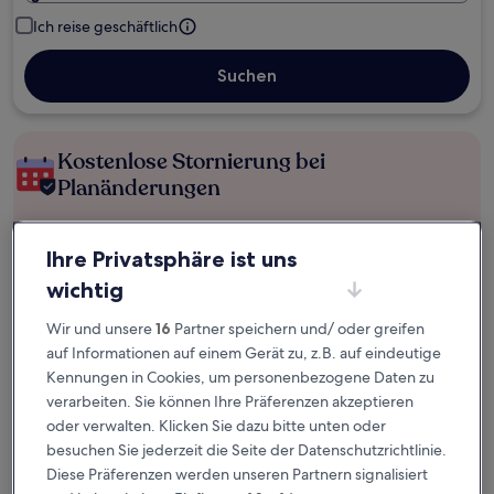
Ich reise geschäftlich
Suchen
Kostenlose Stornierung bei
Planänderungen
Verdiene Prämien für jede
Ihre Privatsphäre ist uns
wahrgenommene Übernachtung
wichtig
Mehr sparen mit Preisen für Mitglieder
Wir und unsere
16
Partner speichern und/ oder greifen
auf Informationen auf einem Gerät zu, z.B. auf eindeutige
Kennungen in Cookies, um personenbezogene Daten zu
verarbeiten. Sie können Ihre Präferenzen akzeptieren
Überprüfe die Preise für diese Daten
oder verwalten. Klicken Sie dazu bitte unten oder
besuchen Sie jederzeit die Seite der Datenschutzrichtlinie.
Heute
Morgen
Diese Präferenzen werden unseren Partnern signalisiert
5. Aug. - 6. Aug.
6. Aug. - 7. Aug.