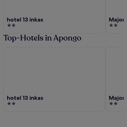
hotel 13 inkas
Major
2
2
out
out
Top-Hotels in Apongo
of
of
5
5
hotel 13 inkas
Majoro
hotel 13 inkas
Major
2
2
out
out
of
of
5
5