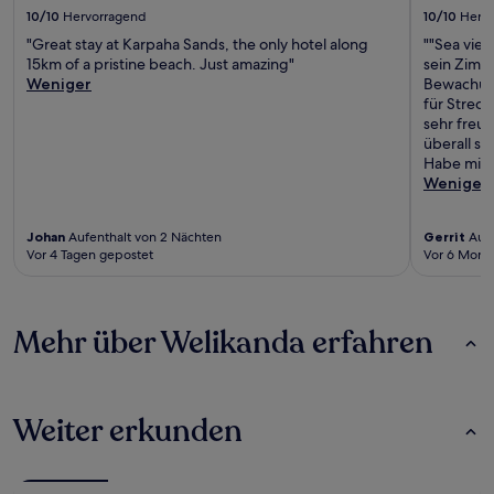
10/10
Hervorragend
10/10
Herv
"Great stay at Karpaha Sands, the only hotel along
""Sea view
15km of a pristine beach. Just amazing"
sein Zimm
Weniger
Bewachung
für Strec
sehr freun
überall si
Habe mich
Weniger
Johan
Aufenthalt von 2 Nächten
Gerrit
Aufe
Vor 4 Tagen gepostet
Vor 6 Mona
Mehr über Welikanda erfahren
Weiter erkunden