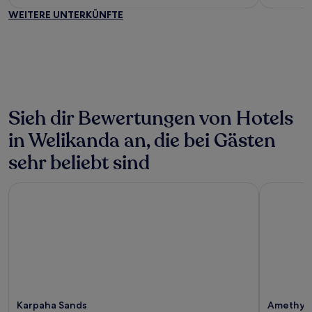
5
5
WEITERE UNTERKÜNFTE
Sieh dir Bewertungen von Hotels
in Welikanda an, die bei Gästen
sehr beliebt sind
Karpaha Sands
Amethyst 
Karpaha Sands
Amethyst