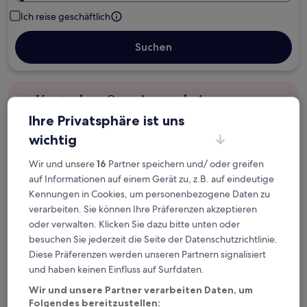
Ich reise geschäftlich
Suchen
Kostenlose Stornierung bei
Planänderungen
Ihre Privatsphäre ist uns
wichtig
Verdiene Prämien für jede
wahrgenommene Übernachtung
Wir und unsere
16
Partner speichern und/ oder greifen
auf Informationen auf einem Gerät zu, z.B. auf eindeutige
Kennungen in Cookies, um personenbezogene Daten zu
Mehr sparen mit Preisen für Mitglieder
verarbeiten. Sie können Ihre Präferenzen akzeptieren
oder verwalten. Klicken Sie dazu bitte unten oder
besuchen Sie jederzeit die Seite der Datenschutzrichtlinie.
Diese Präferenzen werden unseren Partnern signalisiert
Überprüfe die Preise für diese Daten
und haben keinen Einfluss auf Surfdaten.
Heute
Morgen
Wir und unsere Partner verarbeiten Daten, um
6. Aug. - 7. Aug.
7. Aug. - 8. Aug.
Folgendes bereitzustellen: