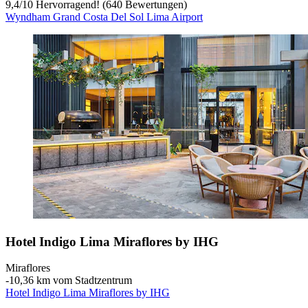
9,4
/
10
Hervorragend! (640 Bewertungen)
Wyndham Grand Costa Del Sol Lima Airport
Hotel Indigo Lima Miraflores by IHG
Miraflores
‐
10,36 km vom Stadtzentrum
Hotel Indigo Lima Miraflores by IHG