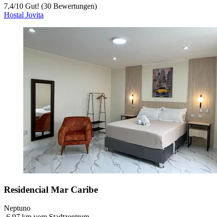
7,4
/
10
Gut! (30 Bewertungen)
Hostal Jovita
Residencial Mar Caribe
Neptuno
‐
6,97 km vom Stadtzentrum