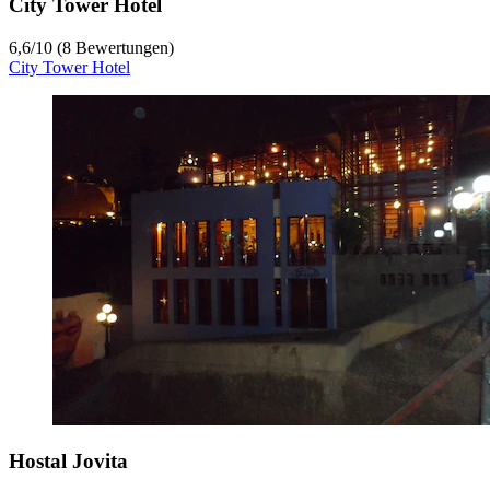
City Tower Hotel
6,6
/
10
(8 Bewertungen)
City Tower Hotel
Hostal Jovita