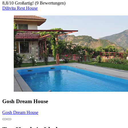
8,8
/
10
Großartig! (9 Bewertungen)
Dilivita Rest House
Gosh Dream House
Gosh Dream House