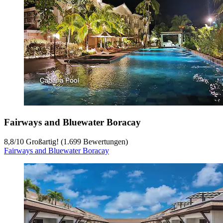
Fairways and Bluewater Boracay
8,8
/
10
Großartig! (1.699 Bewertungen)
Fairways and Bluewater Boracay