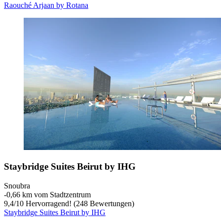
Raouché Arjaan by Rotana
Staybridge Suites Beirut by IHG
Snoubra
‐
0,66 km vom Stadtzentrum
9,4
/
10
Hervorragend! (248 Bewertungen)
Staybridge Suites Beirut by IHG