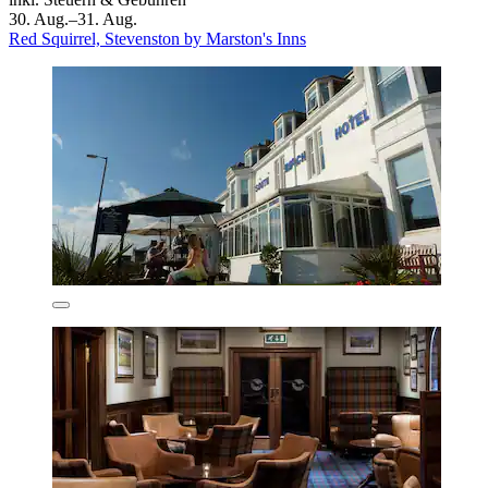
30. Aug.–31. Aug.
Red Squirrel, Stevenston by Marston's Inns