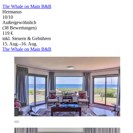
The Whale on Main B&B
Hermanus
10/10
Außergewöhnlich
(38 Bewertungen)
119 €
inkl. Steuern & Gebühren
15. Aug.–16. Aug.
The Whale on Main B&B