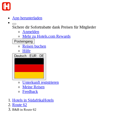
App herunterladen
Sichere dir Sofortrabatte dank Preisen für Mitglieder
Anmelden
Mehr zu Hotels.com Rewards
Posteingang
Reisen buchen
Hilfe
Deutsch · EUR · DE
Unterkunft registrieren
Meine Reisen
Feedback
Hotels in Südafrika
Hotels
Route 62
B&B in Route 62