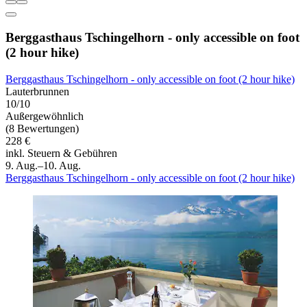
Berggasthaus Tschingelhorn - only accessible on foot
(2 hour hike)
Berggasthaus Tschingelhorn - only accessible on foot (2 hour hike)
Lauterbrunnen
10/10
Außergewöhnlich
(8 Bewertungen)
228 €
inkl. Steuern & Gebühren
9. Aug.–10. Aug.
Berggasthaus Tschingelhorn - only accessible on foot (2 hour hike)