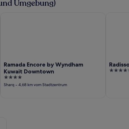
 (und Umgebung)
Ramada Encore by Wyndham Kuwait Downtown
Radisson Bl
Ramada Encore by Wyndham
Radisso
5
Kuwait Downtown
out
4
of
out
Sharq
‐
4,68 km vom Stadtzentrum
5
of
5