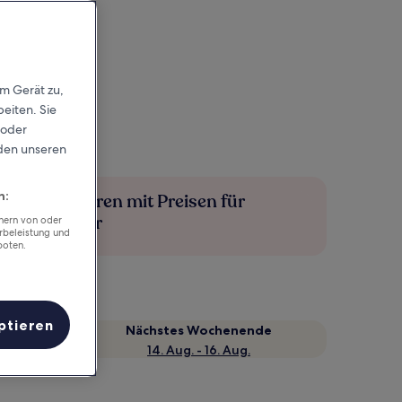
em Gerät zu,
eiten. Sie
 oder
rden unseren
n:
Mehr sparen mit Preisen für
Mitglieder
chern von oder
rbeleistung und
boten.
ptieren
Nächstes Wochenende
14. Aug. - 16. Aug.