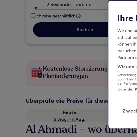
2 Reisende, 1 Zimmer
Ihre
Ich reise geschäftlich
Suchen
Wir und u
z.B. auf 
können Ihr
besuchen S
Partnern s
Wir und 
Kostenlose Stornierung bei
Planänderungen
Verwendung g
Zugriff auf 
der Perform
Liste der 
Überprüfe die Preise für diese Daten
Zwec
Heute
6. Aug. - 7. Aug.
Al Ahmadi – wo übern