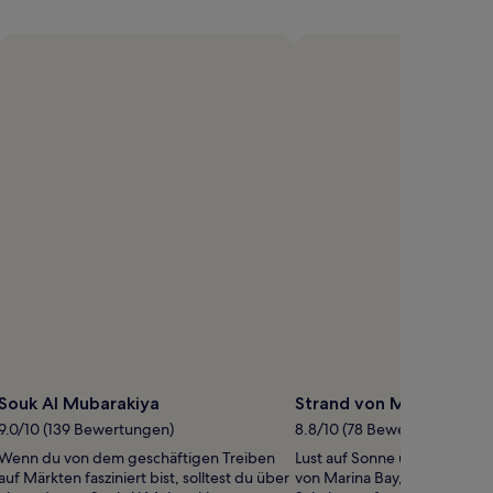
Souk Al Mubarakiya
Strand von Marina Bay
9.0/10 (139 Bewertungen)
8.8/10 (78 Bewertungen)
Wenn du von dem geschäftigen Treiben
Lust auf Sonne und Meer? B
auf Märkten fasziniert bist, solltest du über
von Marina Bay, nur 1 km vo