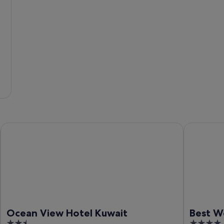
Ocean View Hotel Kuwait
Best Weste
Ocean View Hotel Kuwait
Best W
2.5
4