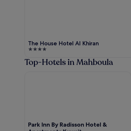
The House Hotel Al Khiran
4
out
Top-Hotels in Mahboula
of
5
Park Inn By Radisson Hotel & Apartments Kuwait
Park Inn By Radisson Hotel &