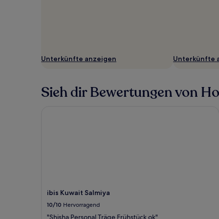
Unterkünfte anzeigen
Unterkünfte 
Sieh dir Bewertungen von Hote
ibis Kuwait Salmiya
ibis Kuwait Salmiya
10/10
Hervorragend
"Shisha Personal Träge Frühstück ok"