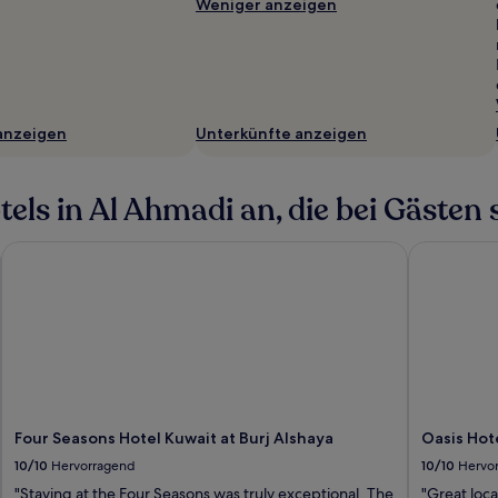
Weniger anzeigen
anzeigen
Unterkünfte anzeigen
ls in Al Ahmadi an, die bei Gästen s
Four Seasons Hotel Kuwait at Burj Alshaya
Oasis Hote
Four Seasons Hotel Kuwait at Burj Alshaya
Oasis Hot
10/10
Hervorragend
10/10
Hervo
"Staying at the Four Seasons was truly exceptional. The
"Great loca