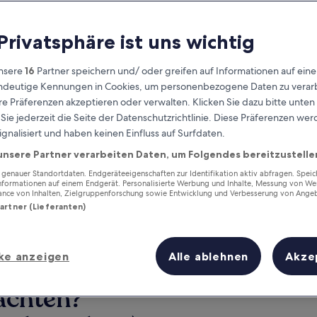
 Privatsphäre ist uns wichtig
nsere
16
Partner speichern und/ oder greifen auf Informationen auf ein
eindeutige Kennungen in Cookies, um personenbezogene Daten zu verarb
e Präferenzen akzeptieren oder verwalten. Klicken Sie dazu bitte unten
ie jederzeit die Seite der Datenschutzrichtlinie. Diese Präferenzen we
ignalisiert und haben keinen Einfluss auf Surfdaten.
unsere Partner verarbeiten Daten, um Folgendes bereitzustelle
Verdiene Prämien für jede
wahrgenommene Übernachtung
enauer Standortdaten. Endgeräteeigenschaften zur Identifikation aktiv abfragen. Spei
Informationen auf einem Endgerät. Personalisierte Werbung und Inhalte, Messung von We
ance von Inhalten, Zielgruppenforschung sowie Entwicklung und Verbesserung von Ange
Partner (Lieferanten)
ke anzeigen
Alle ablehnen
Akze
Morgen
Dieses Wochenende
7. Aug. - 8. Aug.
7. Aug. - 9. Aug.
achten?