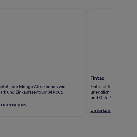
Fintas
Fintas
ietet jede Menge Attraktionen wie
Fintas ist für ihre Strän
ark und Einkaufszentrum Al Kout.
unendlich viel zu sehen, 
und Gate Mall.
te anzeigen
Unterkünfte anzeige