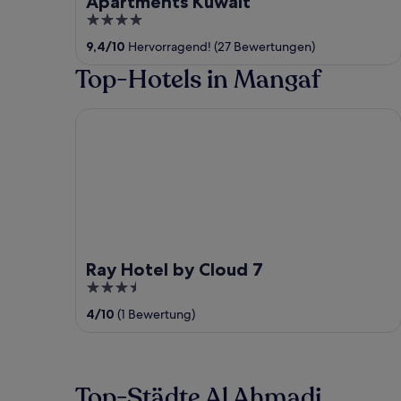
Apartments Kuwait
4
out
9,4
/
10
Hervorragend! (27 Bewertungen)
of
Top-Hotels in Mangaf
5
Ray Hotel by Cloud 7
Ray Hotel by Cloud 7
3.5
out
4
/
10
(1 Bewertung)
of
5
Top-Städte Al Ahmadi