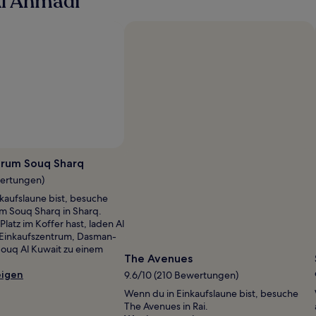
Al Ahmadi
Foto von Mahmoud alkadi
Öffentliches
Foto
trum Souq Sharq
von
wertungen)
Mahmoud
kaufslaune bist, besuche
alkadi
m Souq Sharq in Sharq.
latz im Koffer hast, laden Al
Einkaufszentrum, Dasman-
ouq Al Kuwait zu einem
The Avenues
eigen
9.6/10 (210 Bewertungen)
Wenn du in Einkaufslaune bist, besuche
The Avenues in Rai.