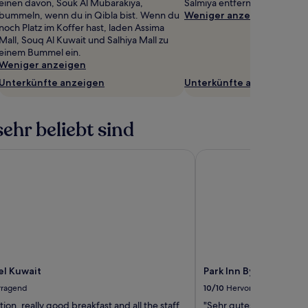
einen davon, Souk Al Mubarakiya,
Salmiya entfernt.
bummeln, wenn du in Qibla bist. Wenn du
Weniger anzeigen
noch Platz im Koffer hast, laden Assima
Mall, Souq Al Kuwait und Salhiya Mall zu
einem Bummel ein.
Weniger anzeigen
Unterkünfte anzeigen
Unterkünfte anzeigen
ehr beliebt sind
l Kuwait
Park Inn By Radisson 
el Kuwait
Park Inn By Radisson 
rragend
10/10
Hervorragend
tion, really good breakfast and all the staff
"Sehr gutes Hotel mit to