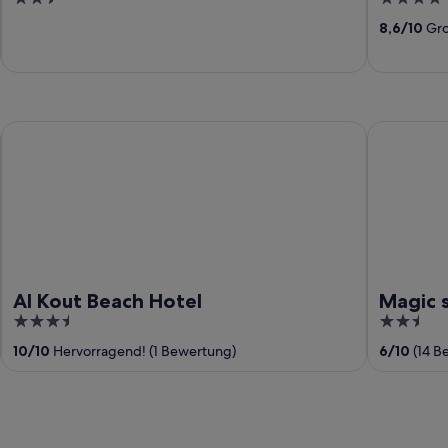
out
out
8,6
/
10
Gro
of
of
5
5
Al Kout Beach Hotel
Magic suit
Al Kout Beach Hotel
Magic 
3.5
2.5
out
out
10
/
10
Hervorragend! (1 Bewertung)
6
/
10
(14 B
of
of
5
5