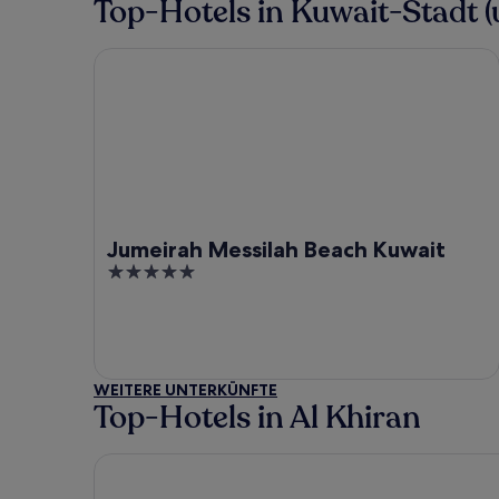
Top-Hotels in Kuwait-Stadt
Jumeirah Messilah Beach Kuwait
Jumeirah Messilah Beach Kuwait
5
out
of
5
WEITERE UNTERKÜNFTE
Top-Hotels in Al Khiran
The House Hotel Al Khiran