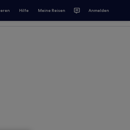
ieren
Hilfe
Meine Reisen
Anmelden