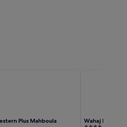
rn Plus Mahboula
Wahaj Boulevard Hote
estern Plus Mahboula
Wahaj Boulevar
4