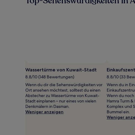
Top-Sehenswürdigkeiten in 
Wassertürme von Kuwait-Stadt
Einkaufszen
8.8/10 (148 Bewertungen)
8.8/10 (33 Be
Wenn du dir die Sehenswürdigkeiten vor
Wenn du in Ein
Ort ansehen möchtest, solltest du einen
Einkaufszentru
Abstecher zu Wassertürme von Kuwait-
Wenn du noch P
Stadt einplanen – nur eines von vielen
Hamra Turm & 
Denkmälern in Dasman.
Komplex und S
Weniger anzeigen
Bummel ein.
Weniger anz