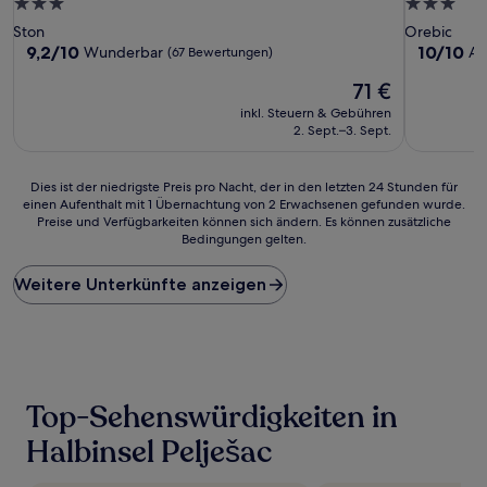
3.0-
3.0-
Sterne-
Sterne-
Ston
Orebic
Unterkunft
Unterkunf
9.2
10.0
9,2/10
10/10
Wunderbar
Au
(67 Bewertungen)
von
von
Der
71 €
10,
10,
Preis
Wunderbar,
Außergewö
inkl. Steuern & Gebühren
beträgt
(67
(1
2. Sept.–3. Sept.
71 €
Bewertungen)
Bewertun
Dies
Dies ist der niedrigste Preis pro Nacht, der in den letzten 24 Stunden für
einen Aufenthalt mit 1 Übernachtung von 2 Erwachsenen gefunden wurde.
ist
Preise und Verfügbarkeiten können sich ändern. Es können zusätzliche
der
Bedingungen gelten.
niedrigste
Preis
Weitere Unterkünfte anzeigen
pro
Nacht,
der
in
den
letzten
24 Stunden
Top-Sehenswürdigkeiten in
für
einen
Halbinsel Pelješac
Aufenthalt
mit