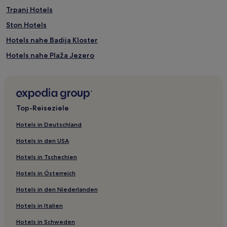
Trpanj Hotels
Ston Hotels
Hotels nahe Badija Kloster
Hotels nahe Plaža Jezero
Hotels nahe Strand Trstenik
Korčula Hotels
Hotels nahe Odysseus-Höhle
Top-Reiseziele
Racisce Hotels
Hotels in Deutschland
Lumbarda Hotels
Hotels in den USA
Podgora Hotels
Hotels in Tschechien
Mljet Hotels
Hotels in Österreich
Hotels nahe Mauern von Ston
Hotels in den Niederlanden
Hotels nahe Bahnhof Ploče
Hotels in Italien
Hotels nahe Strand von Duba
Orebic Hotels
Hotels in Schweden