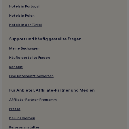
Prožurska Luka Hotels
Hotels in Portugal
Vid Hotels
Hotels in Polen
Kula Norinska Hotels
Hotels in der Türkei
Ferienwohnungen in Lumbarda
Support und häufig gestellte Fragen
Ferienwohnungen in Mljet
Meine Buchungen
Ferienwohnungen in Komarna
Hotels mit WLAN in Halbinsel Pelješac
Häufig gestellte Fragen
Hotels mit Parkplatz in Halbinsel Pelješac
Kontakt
Hotels mit Pool in Halbinsel Pelješac
Eine Unterkunft bewerten
Luxus in Dubrovačko Primorje
Für Anbieter, Affliliate-Partner und Medien
Familien in Süddalmatien
Affiliate-Partner-Programm
Strand in Süddalmatien
Presse
Strand in Mljet
Günstige in Mljet
Bei uns werben
Hotels mit Parkplatz in Korčula
Reiseveranstalter