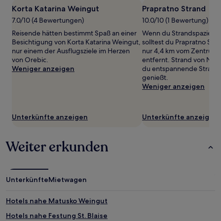
1 Übernachtung
Korta Katarina Weingut
Prapratno Strand
von
7.0/10 (4 Bewertungen)
10.0/10 (1 Bewertung)
2 Erwachsenen
gefunden
Reisende hätten bestimmt Spaß an einer
Wenn du Strandspaziergä
wurde.
Besichtigung von Korta Katarina Weingut,
solltest du Prapratno Str
Preise
nur einem der Ausflugsziele im Herzen
nur 4,4 km vom Zentrum 
und
von Orebic.
entfernt. Strand von Neum
Verfügbarkeiten
Weniger anzeigen
du entspannende Strand
können
genießt.
sich
Weniger anzeigen
ändern.
Es
können
Unterkünfte anzeigen
Unterkünfte anzeigen
zusätzliche
Bedingungen
gelten.
Weiter erkunden
Unterkünfte
Mietwagen
Hotels nahe Matusko Weingut
Hotels nahe Festung St. Blaise