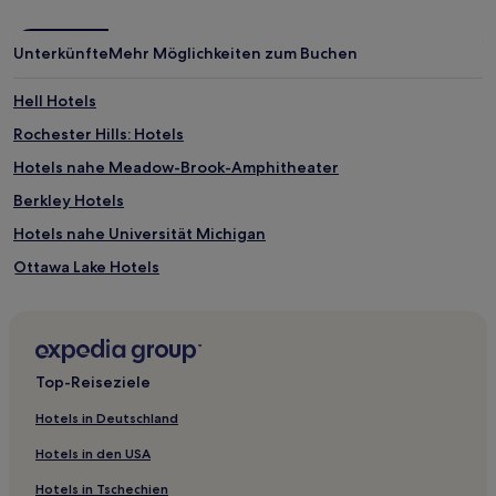
Unterkünfte
Mehr Möglichkeiten zum Buchen
Hell Hotels
Rochester Hills: Hotels
Hotels nahe Meadow-Brook-Amphitheater
Berkley Hotels
Hotels nahe Universität Michigan
Ottawa Lake Hotels
Palmyra Hotels
Jasper Hotels
Petersburg Hotels
Top-Reiseziele
Hotels nahe Huron River
Hotels in Deutschland
Hotels nahe Detroit Receiving Hospital and Univ Health
Center
Hotels in den USA
Hotels nahe Oakland County Intl.
Hotels in Tschechien