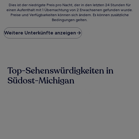
Dies
Dies ist der niedrigste Preis pro Nacht, der in den letzten 24 Stunden für
einen Aufenthalt mit 1 Übernachtung von 2 Erwachsenen gefunden wurde.
ist
Preise und Verfügbarkeiten können sich ändern. Es können zusätzliche
der
Bedingungen gelten.
niedrigste
Preis
Weitere Unterkünfte anzeigen
pro
Nacht,
der
in
den
letzten
24 Stunden
Top-Sehenswürdigkeiten in
für
einen
Südost-Michigan
Aufenthalt
mit
1 Übernachtung
von
2 Erwachsenen
gefunden
wurde.
Preise
und
Verfügbarkeiten
können