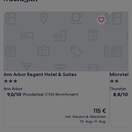
Ann Arbor Regent Hotel & Suites
Microtel 
Ann Arbor Regent Hotel & Suites
Microtel 
Ann Arbor Regent Hotel & Suites
Microtel 
3.0-
2.0-
Sterne-
Sterne-
Ann Arbor
Thurston
Unterkunft
Unterkunf
9.0
8.8
9,0/10
8,8/10
Wunderbar
H
(1.536 Bewertungen)
von
von
10,
10,
Wunderbar,
Der
Hervorrag
115 €
(1.536
Preis
(1.006
inkl. Steuern & Gebühren
Bewertungen)
beträgt
Bewertun
10. Aug.–11. Aug.
115 €