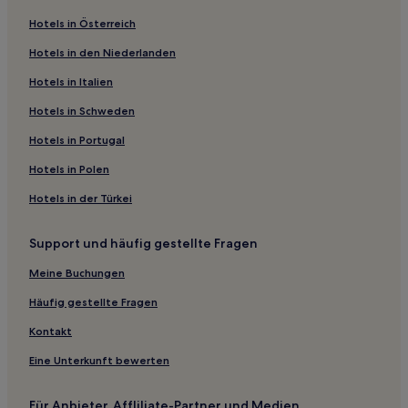
Hotels nahe Charles H. Wright Museum of African-American
Hotels in Österreich
History
Hotels in den Niederlanden
Pleasant Lake Hotels
Hotels in Italien
Hotels nahe Royal Oak Music Theatre
Hotels in Schweden
Hotels nahe Matthaei Botanical Gardens
Hotels in Portugal
Hotels nahe Michigan Stadium
Hotels in Polen
Ann Arbor Hotels
Hotels nahe Fresenius Medical Care at Henry Ford Hospital
Hotels in der Türkei
Old Fourth Ward: Hotels
Support und häufig gestellte Fragen
Hotels nahe Bel-Mark Lanes
Meine Buchungen
Hotels nahe Saline Primary Care
Häufig gestellte Fragen
Hotels nahe Crisler Arena
Kontakt
Hotels nahe U of M Hospital
Eine Unterkunft bewerten
Greektown: Hotels
Hotels nahe The Lyon
Für Anbieter, Affliliate-Partner und Medien