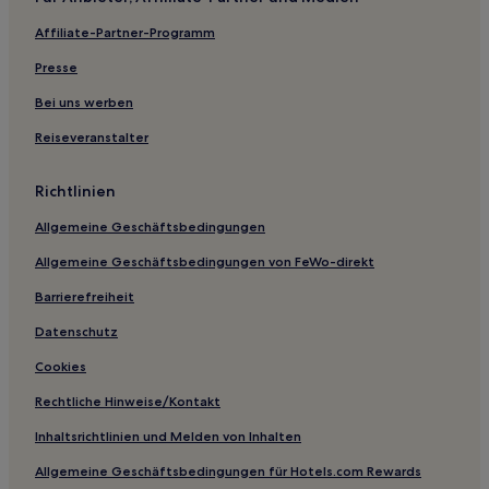
Hotels nahe Meadow Brook Music Festival
Affiliate-Partner-Programm
Beverly Hills Hotels
Presse
Hotels nahe Peoplemover-Station Grand Circus Park
Bei uns werben
Franklin Hotels
Reiseveranstalter
Kerrytown: Hotels
Grosse Pointe Shores Hotels
Richtlinien
Hotels nahe Detroit Metropolitan Wayne County
Allgemeine Geschäftsbedingungen
Hotels nahe The Belt
Allgemeine Geschäftsbedingungen von FeWo-direkt
Hotels nahe Henry Ford Hospital
Barrierefreiheit
Monroe Hotels
Datenschutz
Howell Hotels
Cookies
Hamburg Hotels
Rechtliche Hinweise/Kontakt
Ida Hotels
Adrian Hotels
Inhaltsrichtlinien und Melden von Inhalten
Wolverine Lake: Hotels
Allgemeine Geschäftsbedingungen für Hotels.com Rewards