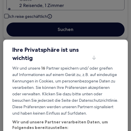
2 Reisende, 1 Zimmer
Ich reise geschäftlich
Suchen
Ihre Privatsphäre ist uns
Kostenlose Stornierung bei
wichtig
Planänderungen
Wir und unsere
16
Partner speichern und/ oder greifen
Verdiene Prämien für jede
auf Informationen auf einem Gerät zu, z.B. auf eindeutige
wahrgenommene Übernachtung
Kennungen in Cookies, um personenbezogene Daten zu
verarbeiten. Sie können Ihre Präferenzen akzeptieren
oder verwalten. Klicken Sie dazu bitte unten oder
Mehr sparen mit Preisen für Mitglieder
besuchen Sie jederzeit die Seite der Datenschutzrichtlinie.
Diese Präferenzen werden unseren Partnern signalisiert
und haben keinen Einfluss auf Surfdaten.
Überprüfe die Preise für diese Daten
Wir und unsere Partner verarbeiten Daten, um
Folgendes bereitzustellen: