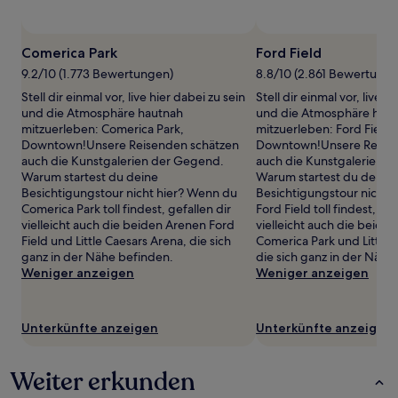
sich
Foto von Deepti Reddy
ändern.
Öffentliches
Es
Foto
Comerica Park
Ford Field
können
von
9.2/10 (1.773 Bewertungen)
8.8/10 (2.861 Bewertunge
zusätzliche
Deepti
Bedingungen
Stell dir einmal vor, live hier dabei zu sein
Stell dir einmal vor, live h
Reddy
gelten.
und die Atmosphäre hautnah
und die Atmosphäre hau
mitzuerleben: Comerica Park,
mitzuerleben: Ford Field,
Downtown!Unsere Reisenden schätzen
Downtown!Unsere Reisen
auch die Kunstgalerien der Gegend.
auch die Kunstgalerien 
Warum startest du deine
Warum startest du deine
Besichtigungstour nicht hier? Wenn du
Besichtigungstour nicht 
Comerica Park toll findest, gefallen dir
Ford Field toll findest, gef
vielleicht auch die beiden Arenen Ford
vielleicht auch die beide
Field und Little Caesars Arena, die sich
Comerica Park und Little 
ganz in der Nähe befinden.
die sich ganz in der Nähe
Weniger anzeigen
Weniger anzeigen
Unterkünfte anzeigen
Unterkünfte anzeigen
Weiter erkunden