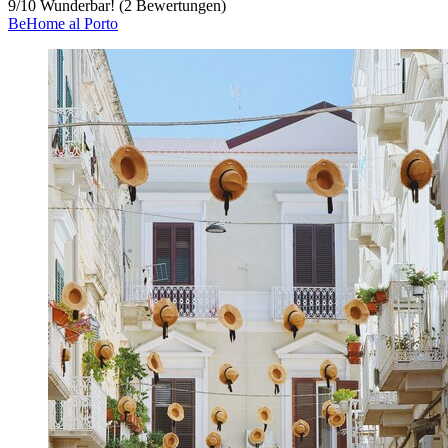
9
/
10
Wunderbar! (2 Bewertungen)
BeHome al Porto