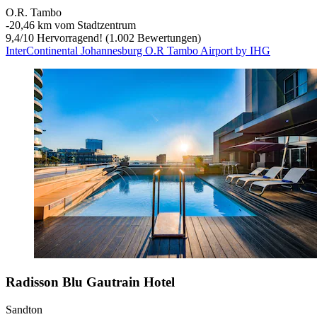
O.R. Tambo
‐
20,46 km vom Stadtzentrum
9,4
/
10
Hervorragend! (1.002 Bewertungen)
InterContinental Johannesburg O.R Tambo Airport by IHG
Radisson Blu Gautrain Hotel
Sandton