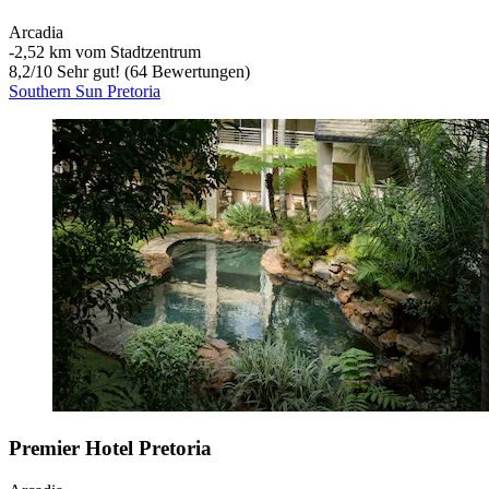
Arcadia
‐
2,52 km vom Stadtzentrum
8,2
/
10
Sehr gut! (64 Bewertungen)
Southern Sun Pretoria
Premier Hotel Pretoria