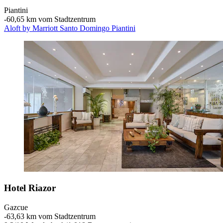
Piantini
‐
60,65 km vom Stadtzentrum
Aloft by Marriott Santo Domingo Piantini
Hotel Riazor
Gazcue
‐
63,63 km vom Stadtzentrum