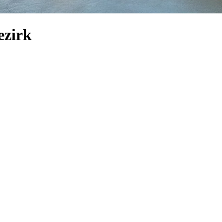
ezirk