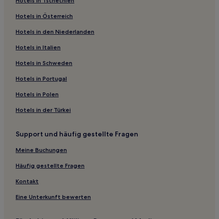
Hotels in Tschechien
2-Sterne-Hotels in SeaTac
Hotels in Österreich
3-Sterne-Hotels in SeaTac
Hotels in den Niederlanden
4-Sterne-Hotels in SeaTac
Hotels in Italien
Hotels mit Fitnessbereich in Seattle
Hotels in Schweden
Hotels mit inbegriffenem Frühstück in Seattle
Hotels in Portugal
Haustierfreundliche in Seattle
Hotels in Polen
Hostels in Seattle
Hotels in der Türkei
Ferienwohnungen in Seattle
Aparthotels in Seattle
Support und häufig gestellte Fragen
Gasthäuser in Seattle
Meine Buchungen
Motels in Seattle
Häufig gestellte Fragen
Lgbtqia-Freundliche in Seattle
Kontakt
Familien in Seattle
Eine Unterkunft bewerten
Seattle Hotels
Hotels mit Pool in Bellevue