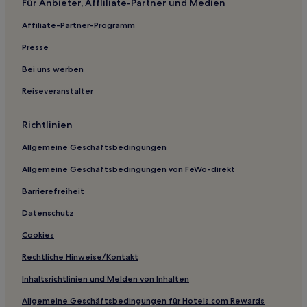
Für Anbieter, Affliliate-Partner und Medien
Hotels mit Parkplatz in Bellevue
Affiliate-Partner-Programm
Hotels mit Fitnessbereich in Bellevue
Presse
Hotels mit inbegriffenem Frühstück in Bellevue
Bei uns werben
Haustierfreundliche in Bellevue
Reiseveranstalter
Ferienwohnungen in Bellevue
2-Sterne-Hotels in Bellevue
Richtlinien
3-Sterne-Hotels in Bellevue
Allgemeine Geschäftsbedingungen
4-Sterne-Hotels in Bellevue
Allgemeine Geschäftsbedingungen von FeWo-direkt
Bellevue Hotels
Barrierefreiheit
Shoreline Hotels
Datenschutz
Fall City Hotels
Cookies
Auburn Hotels
Rechtliche Hinweise/Kontakt
Cottages in Kent
Inhaltsrichtlinien und Melden von Inhalten
2-Sterne-Hotels in Kent
Allgemeine Geschäftsbedingungen für Hotels.com Rewards
3-Sterne-Hotels in Kent