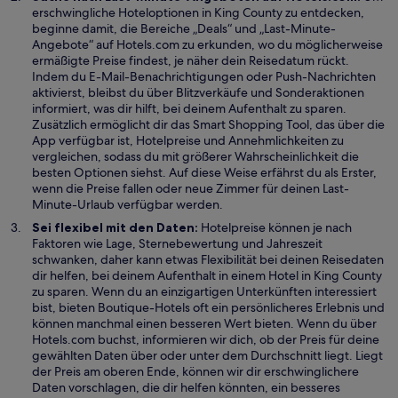
erschwingliche Hoteloptionen in King County zu entdecken,
e
beginne damit, die Bereiche „Deals“ und „Last-Minute-
r
Angebote“ auf Hotels.com zu erkunden, wo du möglicherweise
g
ermäßigte Preise findest, je näher dein Reisedatum rückt.
e
Indem du E-Mail-Benachrichtigungen oder Push-Nachrichten
ö
aktivierst, bleibst du über Blitzverkäufe und Sonderaktionen
f
informiert, was dir hilft, bei deinem Aufenthalt zu sparen.
f
Zusätzlich ermöglicht dir das Smart Shopping Tool, das über die
n
App verfügbar ist, Hotelpreise und Annehmlichkeiten zu
e
vergleichen, sodass du mit größerer Wahrscheinlichkeit die
t
besten Optionen siehst. Auf diese Weise erfährst du als Erster,
wenn die Preise fallen oder neue Zimmer für deinen Last-
Minute-Urlaub verfügbar werden.
Sei flexibel mit den Daten:
Hotelpreise können je nach
Faktoren wie Lage, Sternebewertung und Jahreszeit
schwanken, daher kann etwas Flexibilität bei deinen Reisedaten
dir helfen, bei deinem Aufenthalt in einem Hotel in King County
zu sparen. Wenn du an einzigartigen Unterkünften interessiert
bist, bieten Boutique-Hotels oft ein persönlicheres Erlebnis und
können manchmal einen besseren Wert bieten. Wenn du über
Hotels.com buchst, informieren wir dich, ob der Preis für deine
gewählten Daten über oder unter dem Durchschnitt liegt. Liegt
der Preis am oberen Ende, können wir dir erschwinglichere
Daten vorschlagen, die dir helfen könnten, ein besseres