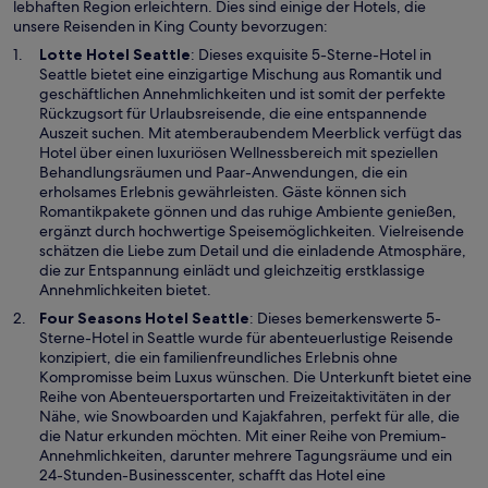
lebhaften Region erleichtern. Dies sind einige der Hotels, die
unsere Reisenden in King County bevorzugen:
W
Lotte Hotel Seattle
: Dieses exquisite 5-Sterne-Hotel in
i
Seattle bietet eine einzigartige Mischung aus Romantik und
r
geschäftlichen Annehmlichkeiten und ist somit der perfekte
d
Rückzugsort für Urlaubsreisende, die eine entspannende
i
Auszeit suchen. Mit atemberaubendem Meerblick verfügt das
n
Hotel über einen luxuriösen Wellnessbereich mit speziellen
e
Behandlungsräumen und Paar-Anwendungen, die ein
i
erholsames Erlebnis gewährleisten. Gäste können sich
n
Romantikpakete gönnen und das ruhige Ambiente genießen,
e
ergänzt durch hochwertige Speisemöglichkeiten. Vielreisende
m
schätzen die Liebe zum Detail und die einladende Atmosphäre,
n
die zur Entspannung einlädt und gleichzeitig erstklassige
e
Annehmlichkeiten bietet.
u
W
Four Seasons Hotel Seattle
: Dieses bemerkenswerte 5-
e
i
Sterne-Hotel in Seattle wurde für abenteuerlustige Reisende
n
r
konzipiert, die ein familienfreundliches Erlebnis ohne
F
d
Kompromisse beim Luxus wünschen. Die Unterkunft bietet eine
e
i
Reihe von Abenteuersportarten und Freizeitaktivitäten in der
n
n
Nähe, wie Snowboarden und Kajakfahren, perfekt für alle, die
s
e
die Natur erkunden möchten. Mit einer Reihe von Premium-
t
i
Annehmlichkeiten, darunter mehrere Tagungsräume und ein
e
n
24-Stunden-Businesscenter, schafft das Hotel eine
r