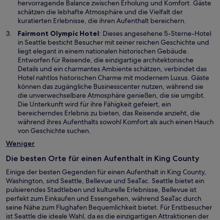
e
hervorragende Balance zwischen Erholung und Komfort. Gäste
g
m
schätzen die lebhafte Atmosphäre und die Vielfalt der
e
n
kuratierten Erlebnisse, die ihren Aufenthalt bereichern.
ö
e
W
Fairmont Olympic Hotel
: Dieses angesehene 5-Sterne-Hotel
f
u
i
in Seattle besticht Besucher mit seiner reichen Geschichte und
f
e
r
liegt elegant in einem nationalen historischen Gebäude.
n
n
d
Entworfen für Reisende, die einzigartige architektonische
e
F
i
Details und ein charmantes Ambiente schätzen, verbindet das
t
e
n
Hotel nahtlos historischen Charme mit modernem Luxus. Gäste
n
e
können das zugängliche Businesscenter nutzen, während sie
s
i
die unverwechselbare Atmosphäre genießen, die sie umgibt.
t
n
Die Unterkunft wird für ihre Fähigkeit gefeiert, ein
e
e
bereicherndes Erlebnis zu bieten, das Reisende anzieht, die
r
m
während ihres Aufenthalts sowohl Komfort als auch einen Hauch
g
n
von Geschichte suchen.
e
e
Weniger
ö
u
f
e
Die besten Orte für einen Aufenthalt in King County
f
n
n
Einige der besten Gegenden für einen Aufenthalt in King County,
F
e
Washington, sind Seattle, Bellevue und SeaTac. Seattle bietet ein
e
t
pulsierendes Stadtleben und kulturelle Erlebnisse, Bellevue ist
n
perfekt zum Einkaufen und Essengehen, während SeaTac durch
s
seine Nähe zum Flughafen Bequemlichkeit bietet. Für Erstbesucher
t
ist Seattle die ideale Wahl, da es die einzigartigen Attraktionen der
e