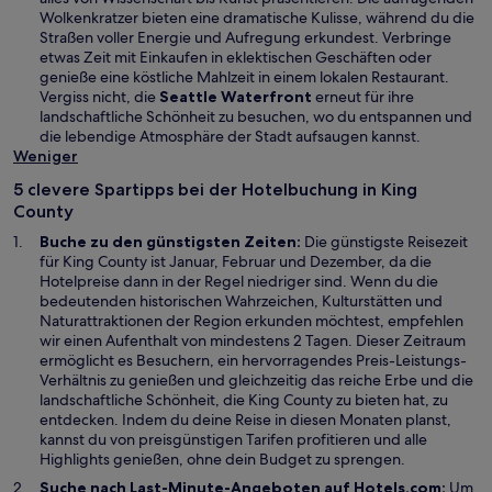
i
F
Wolkenkratzer bieten eine dramatische Kulisse, während du die
n
e
Straßen voller Energie und Aufregung erkundest. Verbringe
e
n
etwas Zeit mit Einkaufen in eklektischen Geschäften oder
m
s
genieße eine köstliche Mahlzeit in einem lokalen Restaurant.
n
t
W
Vergiss nicht, die
Seattle Waterfront
erneut für ihre
e
e
i
landschaftliche Schönheit zu besuchen, wo du entspannen und
u
r
r
die lebendige Atmosphäre der Stadt aufsaugen kannst.
e
g
d
Weniger
n
e
i
5 clevere Spartipps bei der Hotelbuchung in King
F
ö
n
County
e
f
e
n
f
i
Buche zu den günstigsten Zeiten:
Die günstigste Reisezeit
s
n
n
für King County ist Januar, Februar und Dezember, da die
t
e
e
Hotelpreise dann in der Regel niedriger sind. Wenn du die
e
t
m
bedeutenden historischen Wahrzeichen, Kulturstätten und
r
n
Naturattraktionen der Region erkunden möchtest, empfehlen
g
e
wir einen Aufenthalt von mindestens 2 Tagen. Dieser Zeitraum
e
u
ermöglicht es Besuchern, ein hervorragendes Preis-Leistungs-
ö
e
Verhältnis zu genießen und gleichzeitig das reiche Erbe und die
f
n
landschaftliche Schönheit, die King County zu bieten hat, zu
f
F
entdecken. Indem du deine Reise in diesen Monaten planst,
n
e
kannst du von preisgünstigen Tarifen profitieren und alle
e
n
Highlights genießen, ohne dein Budget zu sprengen.
t
s
Suche nach Last-Minute-Angeboten auf Hotels.com:
Um
t