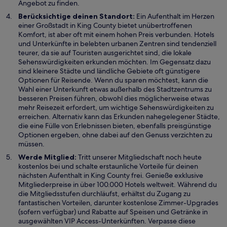
Angebot zu finden.
Berücksichtige deinen Standort:
Ein Aufenthalt im Herzen
einer Großstadt in King County bietet unübertroffenen
Komfort, ist aber oft mit einem hohen Preis verbunden. Hotels
und Unterkünfte in belebten urbanen Zentren sind tendenziell
teurer, da sie auf Touristen ausgerichtet sind, die lokale
Sehenswürdigkeiten erkunden möchten. Im Gegensatz dazu
sind kleinere Städte und ländliche Gebiete oft günstigere
Optionen für Reisende. Wenn du sparen möchtest, kann die
Wahl einer Unterkunft etwas außerhalb des Stadtzentrums zu
besseren Preisen führen, obwohl dies möglicherweise etwas
mehr Reisezeit erfordert, um wichtige Sehenswürdigkeiten zu
erreichen. Alternativ kann das Erkunden nahegelegener Städte,
die eine Fülle von Erlebnissen bieten, ebenfalls preisgünstige
Optionen ergeben, ohne dabei auf den Genuss verzichten zu
müssen.
Werde Mitglied:
Tritt unserer Mitgliedschaft noch heute
kostenlos bei und schalte erstaunliche Vorteile für deinen
nächsten Aufenthalt in King County frei. Genieße exklusive
Mitgliederpreise in über 100.000 Hotels weltweit. Während du
die Mitgliedsstufen durchläufst, erhältst du Zugang zu
fantastischen Vorteilen, darunter kostenlose Zimmer-Upgrades
(sofern verfügbar) und Rabatte auf Speisen und Getränke in
ausgewählten VIP Access-Unterkünften. Verpasse diese