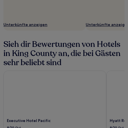
Unterkünfte anzeigen
Unterkünfte anzeige
Sieh dir Bewertungen von Hotels
in King County an, die bei Gästen
sehr beliebt sind
Executive Hotel Pacific
Hyatt Rege
Executive Hotel Pacific
Hyatt Re
8/10
Gut
8/10
Gut