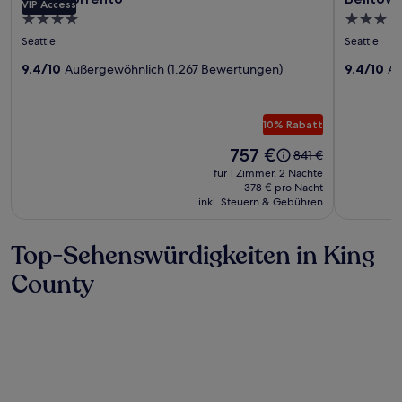
VIP Access
für
für
4.0-
3.0-
Hotel
Belltown
Sterne-
Sterne-
Seattle
Seattle
Sorrento
Flower
Unterkunft
Unterkun
9.4/10
Außergewöhnlich (1.267 Bewertungen)
Moon
9.4/10
Au
10% Rabatt
Der
757 €
Der
841 €
Preis
alte
für 1 Zimmer, 2 Nächte
beträgt
Preis
378 € pro Nacht
757 €.
inkl. Steuern & Gebühren
war
841 €,
siehe
Top-Sehenswürdigkeiten in King
weitere
Informationen
County
zum
Standardpreis.