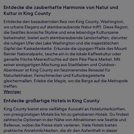
Entdecke die zauberhafte Harmonie von Natur und
Kultur in King County
Entdecke den bezaubernden Reiz von King County, Washington,
wo urbane Eleganz auf atemberaubende Natur trifft. Diese Region,
die Seattles ikonische Skyline und eine lebendige Kulturszene
beheimatet, bietet auch atemberaubende Landschaften, darunter
die ruhigen Ufer des Lake Washington und die majestätischen
Gipfel der Kaskadenkette. Erkunde die üppigen Pfade des Mount
Rainier Nationalparks, tauche ein in die lokale Kaffeekultur oder
genieße frische Meeresfrüchte auf dem Pike Place Market. Mit
seiner einzigartigen Mischung aus Stadtleben und Outdoor-
Abenteuer ist King County ein faszinierendes Reiseziel für
Naturliebhaber, Feinschmecker und Kulturbegeisterte
gleichermaßen. Erlebe die Magie, wo die Berge auf die Metropole
treffen.
Weniger
Entdecke großartige Hotels in King County
King County bietet eine vielfältige Auswahl an Hotelunterkünften,
von preisgünstigen Motels bis hin zu gehobenen Hotels. Du findest
zahlreiche Optionen in der Nähe von Attraktionen wie Seattle und
Bellevue, wobei die Preise stark variieren. Viele Hotels bieten
praktische Annehmlichkeiten, die dir den Aufenthalt in dieser