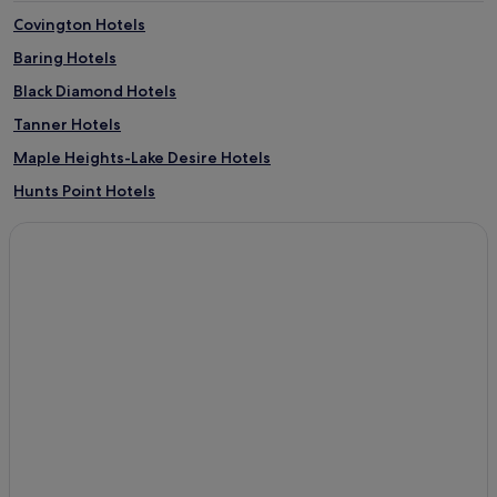
Covington Hotels
Baring Hotels
Black Diamond Hotels
Tanner Hotels
Maple Heights-Lake Desire Hotels
Hunts Point Hotels
Lake Morton-Berrydale Hotels
Ravensdale Hotels
East Hill-Meridian Hotels
Lake Marcel-Stillwater Hotels
Kangley Hotels
Edgewick Hotels
Cumberland Hotels
Boise Hotels
Green River Hotels