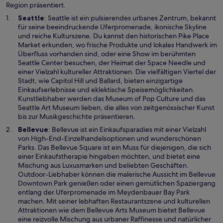
Region präsentiert.
r
g
W
Seattle
: Seattle ist ein pulsierendes urbanes Zentrum, bekannt
e
i
für seine beeindruckende Uferpromenade, ikonische Skyline
ö
r
und reiche Kulturszene. Du kannst den historischen Pike Place
f
d
Market erkunden, wo frische Produkte und lokales Handwerk im
f
i
Überfluss vorhanden sind, oder eine Show im berühmten
n
n
Seattle Center besuchen, der Heimat der Space Needle und
e
e
einer Vielzahl kultureller Attraktionen. Die vielfältigen Viertel der
t
i
Stadt, wie Capitol Hill und Ballard, bieten einzigartige
n
Einkaufserlebnisse und eklektische Speisemöglichkeiten.
e
Kunstliebhaber werden das Museum of Pop Culture und das
m
Seattle Art Museum lieben, die alles von zeitgenössischer Kunst
n
bis zur Musikgeschichte präsentieren.
e
W
Bellevue
: Bellevue ist ein Einkaufsparadies mit einer Vielzahl
u
i
von High-End-Einzelhandelsoptionen und wunderschönen
e
r
Parks. Das Bellevue Square ist ein Muss für diejenigen, die sich
n
d
einer Einkaufstherapie hingeben möchten, und bietet eine
F
i
Mischung aus Luxusmarken und beliebten Geschäften.
e
n
Outdoor-Liebhaber können die malerische Aussicht im Bellevue
n
e
Downtown Park genießen oder einen gemütlichen Spaziergang
s
i
entlang der Uferpromenade im Meydenbauer Bay Park
t
n
machen. Mit seiner lebhaften Restaurantszene und kulturellen
e
e
Attraktionen wie dem Bellevue Arts Museum bietet Bellevue
r
m
eine reizvolle Mischung aus urbaner Raffinesse und natürlicher