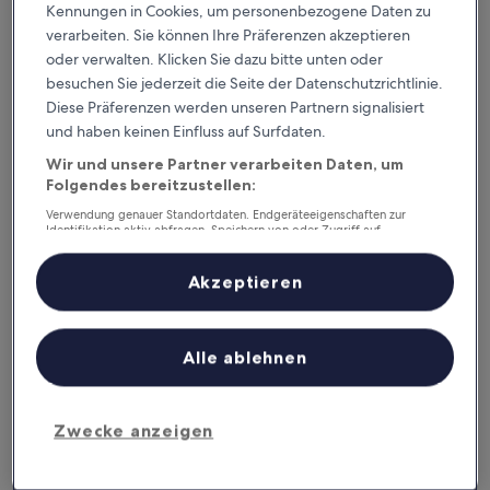
5
Kennungen in Cookies, um personenbezogene Daten zu
Top-Hotels in Bellevue
verarbeiten. Sie können Ihre Präferenzen akzeptieren
oder verwalten. Klicken Sie dazu bitte unten oder
Sonesta Select Seattle Bellevue Redmond
Larkspur L
besuchen Sie jederzeit die Seite der Datenschutzrichtlinie.
Diese Präferenzen werden unseren Partnern signalisiert
und haben keinen Einfluss auf Surfdaten.
Wir und unsere Partner verarbeiten Daten, um
Folgendes bereitzustellen:
Verwendung genauer Standortdaten. Endgeräteeigenschaften zur
Identifikation aktiv abfragen. Speichern von oder Zugriff auf
Informationen auf einem Endgerät. Personalisierte Werbung und
Sonesta Select Seattle Bellevue
Larksp
Inhalte, Messung von Werbeleistung und der Performance von Inhalten,
Zielgruppenforschung sowie Entwicklung und Verbesserung von
Redmond
Suites
Akzeptieren
Angeboten.
3
3
Liste der Partner (Lieferanten)
out
out
Bridle Trails
‐
4,94 km vom Stadtzentrum
East Lake H
of
of
Alle ablehnen
8,6
/
10
Großartig! (1.690 Bewertungen)
7,8
/
10
Gut
5
5
Top-Hotels in SeaTac
Zwecke anzeigen
Country Inn & Suites by Radisson, Seattle-Tacoma Internatio
SureStay H