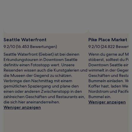
Seattle Waterfront
Pike Place Market
9.2/10 (16.453 Bewertungen)
9.2/10 (24.822 Bewert
Seattle Waterfront (Gebiet) ist bei deinen
Wenn du gerne auf Mär
Erkundungstouren in Downtown Seattle
stöberst, solltest du Pi
definitiv einen Fotostopp wert. Unsere
Downtown Seattle einen
Reisenden wissen auch die Kunstgalerien und
wimmelt in der Gegeng
die Museen der Gegend zu schätzen.
Geschäften und Restaur
Verbringe den Nachmittag mit einem
Bummeln einladen. Wen
gemütlichen Spaziergang und plane den
Koffer hast, laden West
einen oder anderen Zwischenstopp in den
Nordstrom und Pacific 
zahlreichen Geschäften und Restaurants ein,
Bummel ein.
die sich hier aneinanderreihen.
Weniger anzeigen
Weniger anzeigen