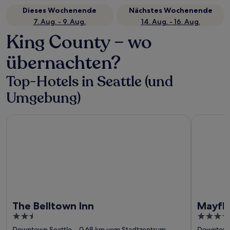
Dieses Wochenende
Nächstes Wochenende
7. Aug. - 9. Aug.
14. Aug. - 16. Aug.
King County – wo
übernachten?
Top-Hotels in Seattle (und
Umgebung)
The Belltown Inn
Mayflower
The Belltown Inn
Mayflo
2.5
4
out
out
Downtown Seattle
0,68 km vom Stadtzentrum
Downtown