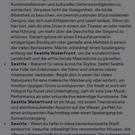
g
Kunstinstallationen und kulturellen Sehenswürdigkeiten zu
e
entdecken. Verpasse nicht die Gelegenheit, die lokale
ö
Bibliothek zu besuchen, ein beeindruckendes Stück modernen
f
Designs, das dich zum Entspannen und Lesen einlädt. Wenn du
f
hier bist, sieh dir eine Show in einem der Theater an oder mache
n
eine Führung, um mehr über die Geschichte der Gegend zu
e
erfahren. Danach gönne dir einen Einkaufsbummel in
t
einzigartigen Boutiquen oder genieße eine Mahlzeit in einem
der vielen Restaurants. Mache unbedingt einen Spaziergang
W
entlang der
Seattle Waterfront
, um die wunderschöne
i
Landschaft und die erfrischende Meeresbrise zu genießen.
r
Seattle
– Bekannt für seine ikonische Skyline, bietet Seattle
d
eine Fülle von Erlebnissen, die Natur und urbanes Leben
i
miteinander verbinden. Begib dich in einen der vielen
n
Naturparks für eine malerische Wanderung oder einfach, um
e
inmitten üppigen Grüns zu entspannen. Die Stadt ist auch ein
i
Hotspot für Kunst und Unterhaltung; sieh dir eine Live-Musik-
n
Performance an oder erkunde ihre lebendige Kunstszene. Die
W
e
Seattle Waterfront
ist ein Muss, mit einem Themenstrand
i
m
und atemberaubender Aussicht auf das Wasser, perfekt für
r
n
einen entspannten Nachmittag oder einen Spaziergang bei
d
e
Sonnenuntergang.
i
u
Seattle
– Wenn du tiefer in diese bemerkenswerte Stadt
n
e
eintauchst, besuche unbedingt ihre renommierten Museen, die
e
n
alles von Wissenschaft bis Kunst präsentieren. Die aufragenden