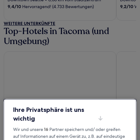
‐
of
of
9,4
/
10
Hervorragend! (4.733 Bewertungen)
9,2
/
10
Wu
5
5
WEITERE UNTERKÜNFTE
Top-Hotels in Tacoma (und
Umgebung)
Hotel Murano
Emerald Q
Hotel Murano
Emeral
Ihre Privatsphäre ist uns
4.5
Tacom
wichtig
out
4
Downtown Tacoma
‐
0,31 km vom Stadtzentrum
of
out
8,6
/
10
Großartig! (3.103 Bewertungen)
Eastside
‐
Wir und unsere
16
Partner speichern und/ oder greifen
5
of
auf Informationen auf einem Gerät zu, z.B. auf eindeutige