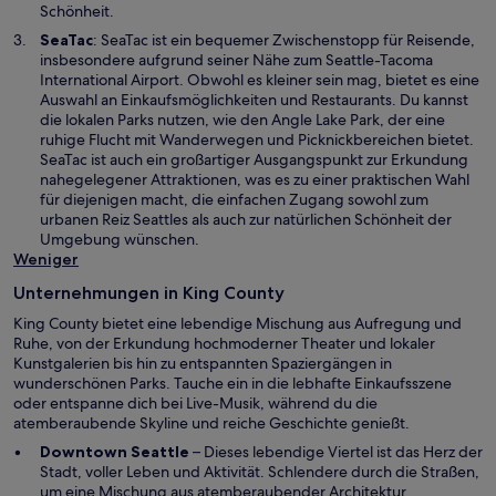
g
n
Schönheit.
e
e
W
SeaTac
: SeaTac ist ein bequemer Zwischenstopp für Reisende,
ö
u
i
insbesondere aufgrund seiner Nähe zum Seattle-Tacoma
f
e
r
International Airport. Obwohl es kleiner sein mag, bietet es eine
f
n
d
Auswahl an Einkaufsmöglichkeiten und Restaurants. Du kannst
n
F
i
die lokalen Parks nutzen, wie den Angle Lake Park, der eine
e
e
n
ruhige Flucht mit Wanderwegen und Picknickbereichen bietet.
t
n
e
SeaTac ist auch ein großartiger Ausgangspunkt zur Erkundung
s
i
nahegelegener Attraktionen, was es zu einer praktischen Wahl
t
n
für diejenigen macht, die einfachen Zugang sowohl zum
e
e
urbanen Reiz Seattles als auch zur natürlichen Schönheit der
r
m
Umgebung wünschen.
g
n
Weniger
e
e
ö
Unternehmungen in King County
u
f
e
King County bietet eine lebendige Mischung aus Aufregung und
f
n
Ruhe, von der Erkundung hochmoderner Theater und lokaler
n
F
Kunstgalerien bis hin zu entspannten Spaziergängen in
e
e
wunderschönen Parks. Tauche ein in die lebhafte Einkaufsszene
t
n
oder entspanne dich bei Live-Musik, während du die
s
atemberaubende Skyline und reiche Geschichte genießt.
t
Downtown Seattle
– Dieses lebendige Viertel ist das Herz der
e
Stadt, voller Leben und Aktivität. Schlendere durch die Straßen,
r
um eine Mischung aus atemberaubender Architektur,