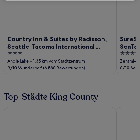
Country Inn & Suites by Radisson,
SureSt
Seattle-Tacoma International
SeaTac
3
3.5
Airport, WA
out
out
Angle Lake
‐
1,35 km vom Stadtzentrum
Zentral-S
of
of
9
/
10
Wunderbar! (6.588 Bewertungen)
8
/
10
Sehr
5
5
Top-Städte King County
Bellevue
SeaTac