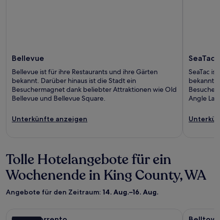
Bellevue
SeaTac
Bellevue ist für ihre Restaurants und ihre Gärten
SeaTac ist
bekannt. Darüber hinaus ist die Stadt ein
bekannt. D
Besuchermagnet dank beliebter Attraktionen wie Old
Besucherm
Bellevue und Bellevue Square.
Angle Lak
Unterkünfte anzeigen
Unterkün
Tolle Hotelangebote für ein
Wochenende in King County, WA
Angebote für den Zeitraum:
14. Aug.–16. Aug.
Bildergalerie
Hotel Sorrento
Bilderga
Belltown'
Hotel Sorrento
Belltow