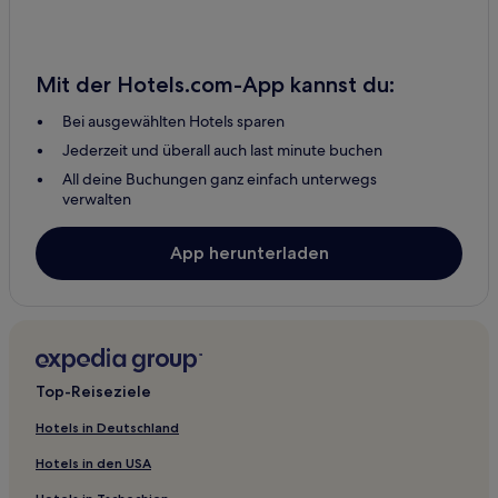
Skykomish Hotels
Duvall Hotels
Mit der Hotels.com-App kannst du:
Burien Hotels
Bei ausgewählten Hotels sparen
Clyde Hill Hotels
Jederzeit und überall auch last minute buchen
Hotels mit Parkplatz in Federal Way
All deine Buchungen ganz einfach unterwegs
2-Sterne-Hotels in Federal Way
verwalten
3-Sterne-Hotels in Federal Way
App herunterladen
Snoqualmie Hotels
Hotels mit Parkplatz in Tukwila
Hotels mit inbegriffenem Frühstück in Tukwila
Business in Tukwila
Top-Reiseziele
Hotels mit Fitnessbereich in SeaTac
Haustierfreundliche in SeaTac
Hotels in Deutschland
Motels in SeaTac
Hotels in den USA
Günstige in SeaTac