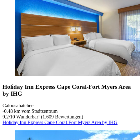
Holiday Inn Express Cape Coral-Fort Myers Area
by IHG
Caloosahatchee
‐
0,48 km vom Stadtzentrum
9,2
/
10
Wunderbar! (1.609 Bewertungen)
Holiday Inn Express Cape Coral-Fort Myers Area by IHG