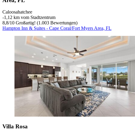
Area, FL
Caloosahatchee
‐
1,12 km vom Stadtzentrum
8,8
/
10
Großartig! (1.003 Bewertungen)
Hampton Inn & Suites - Cape Coral/Fort Myers Area, FL
Villa Rosa