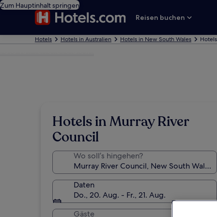
Zum Hauptinhalt springen
Reisen buchen
Hotels
Hotels in Australien
Hotels in New South Wales
Hotels
Foto von Tenielle Andrews
Hotels in Murray River
Council
Wo soll’s hingehen?
Daten
Do., 20. Aug. - Fr., 21. Aug.
Gäste