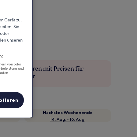
em Gerät zu,
eiten. Sie
 oder
rden unseren
n:
chern von oder
Mehr sparen mit Preisen für
rbeleistung und
boten.
Mitglieder
ptieren
Nächstes Wochenende
14. Aug. - 16. Aug.