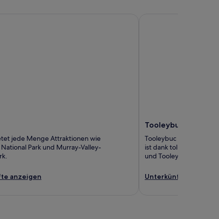
Tooleybuc
Tooleybuc
tet jede Menge Attraktionen wie
Tooleybuc ist für ihre h
ational Park und Murray-Valley-
ist dank toller Attrakti
rk.
und Tooleybuc Golf Cou
te anzeigen
Unterkünfte anzeige