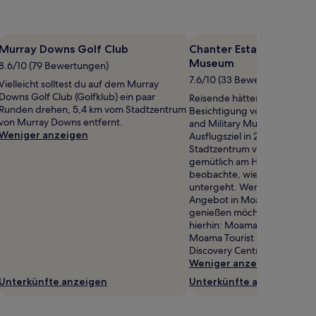
Murray Downs Golf Club
Chanter Estate Winery a
Museum
8.6/10 (79 Bewertungen)
7.6/10 (33 Bewertungen)
Vielleicht solltest du auf dem Murray
Downs Golf Club (Golfklub) ein paar
Reisende hätten bestimmt Sp
Runden drehen, 5,4 km vom Stadtzentrum
Besichtigung von Chanter Es
von Murray Downs entfernt.
and Military Museum, nur e
Weniger anzeigen
Ausflugsziel in 2,2 km Entf
Stadtzentrum von Moama. S
gemütlich am Hafen entlang
beobachte, wie die Sonne l
untergeht. Wenn du das kult
Angebot in Moama in vollen
genießen möchtest, plane e
hierhin: Moama Bowling Clu
Moama Tourist Centre und Po
Discovery Centre.
Weniger anzeigen
Unterkünfte anzeigen
Unterkünfte anzeigen