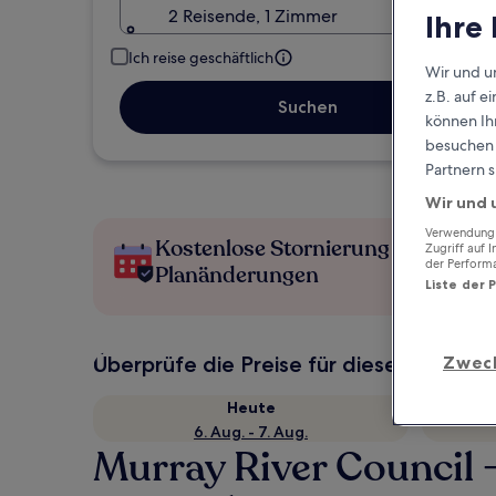
2 Reisende, 1 Zimmer
Ihre
Ich reise geschäftlich
Wir und u
z.B. auf 
Suchen
können Ihr
besuchen S
Partnern s
Wir und 
Verwendung g
Kostenlose Stornierung bei
Zugriff auf 
der Perform
Planänderungen
Liste der 
Überprüfe die Preise für diese Daten
Zwec
Heute
6. Aug. - 7. Aug.
Murray River Council 