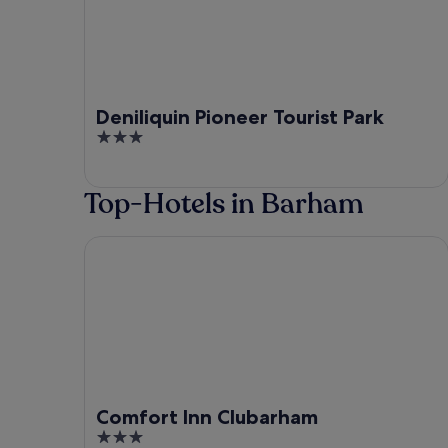
Deniliquin Pioneer Tourist Park
3
out
of
Top-Hotels in Barham
5
Comfort Inn Clubarham
Comfort Inn Clubarham
3