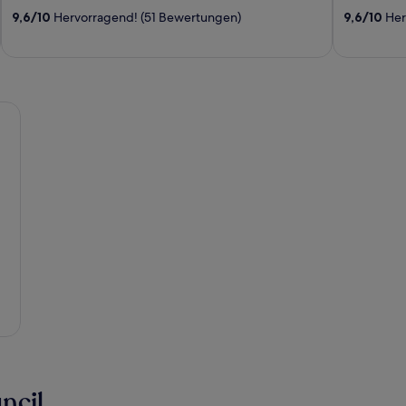
out
out
9,6
/
10
Hervorragend! (51 Bewertungen)
9,6
/
10
Her
of
of
5
5
ncil