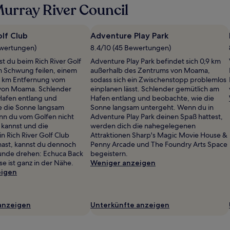
urray River Council
olf Club
Adventure Play Park
ewertungen)
8.4/10 (45 Bewertungen)
est du beim Rich River Golf
Adventure Play Park befindet sich 0,9 km
m Schwung feilen, einem
außerhalb des Zentrums von Moama,
,4 km Entfernung vom
sodass sich ein Zwischenstopp problemlos
von Moama. Schlender
einplanen lässt. Schlender gemütlich am
Hafen entlang und
Hafen entlang und beobachte, wie die
e die Sonne langsam
Sonne langsam untergeht. Wenn du in
nn du vom Golfen nicht
Adventure Play Park deinen Spaß hattest,
kannst und die
werden dich die nahegelegenen
n Rich River Golf Club
Attraktionen Sharp's Magic Movie House &
hast, kannst du dennoch
Penny Arcade und The Foundry Arts Space
Runde drehen: Echuca Back
begeistern.
e ist ganz in der Nähe.
Weniger anzeigen
eigen
anzeigen
Unterkünfte anzeigen