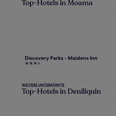
Top-Hotels in Moama
Discovery Parks - Maidens Inn
Discovery Parks - Maidens Inn
3.5
out
of
5
WEITERE UNTERKÜNFTE
Top-Hotels in Deniliquin
Deniliquin Pioneer Tourist Park