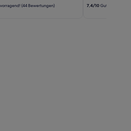
out
vorragend! (44 Bewertungen)
7,4
/
10
Gut! (22 Bewert
of
5