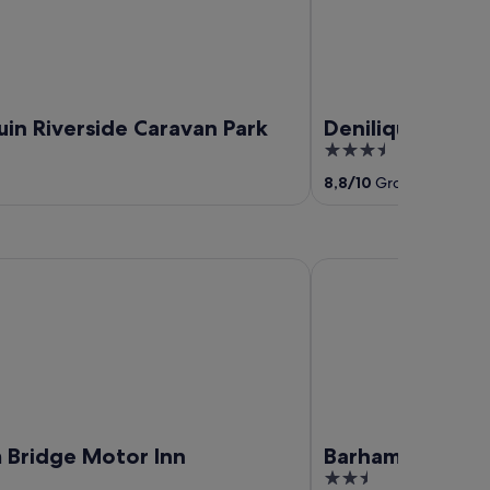
uin Riverside Caravan Park
Deniliquin Coun
3.5
out
8,8
/
10
Großartig! (138
of
5
dge Motor Inn
Barham Colonial Mote
 Bridge Motor Inn
Barham Colonia
2.5