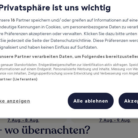
 Privatsphäre ist uns wichtig
nsere
16
Partner speichern und/ oder greifen auf Informationen auf ein
eindeutige Kennungen in Cookies, um personenbezogene Daten zu verarb
e Präferenzen akzeptieren oder verwalten. Klicken Sie dazu bitte unten
ie jederzeit die Seite der Datenschutzrichtlinie. Diese Präferenzen we
ignalisiert und haben keinen Einfluss auf Surfdaten.
unsere Partner verarbeiten Daten, um Folgendes bereitzustelle
enauer Standortdaten. Endgeräteeigenschaften zur Identifikation aktiv abfragen. Spei
Verdiene Prämien für jede
Informationen auf einem Endgerät. Personalisierte Werbung und Inhalte, Messung von We
ance von Inhalten, Zielgruppenforschung sowie Entwicklung und Verbesserung von Ange
wahrgenommene Übernachtung
Partner (Lieferanten)
ke anzeigen
Alle ablehnen
Akze
Morgen
Dieses Wochenende
7. Aug. - 8. Aug.
7. Aug. - 9. Aug.
– wo übernachten?