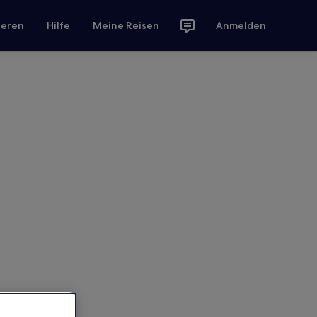
ieren
Hilfe
Meine Reisen
Anmelden