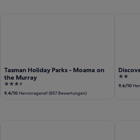
Tasman Holiday Parks - Moama on the Murray
Discovery 
Tasman Holiday Parks - Moama on
Discov
2
the Murray
out
3.5
9,6
/
10
Her
of
out
9,4
/
10
Hervorragend! (857 Bewertungen)
5
of
5
BIG4 Deniliquin Holiday Park
Deniliquin 