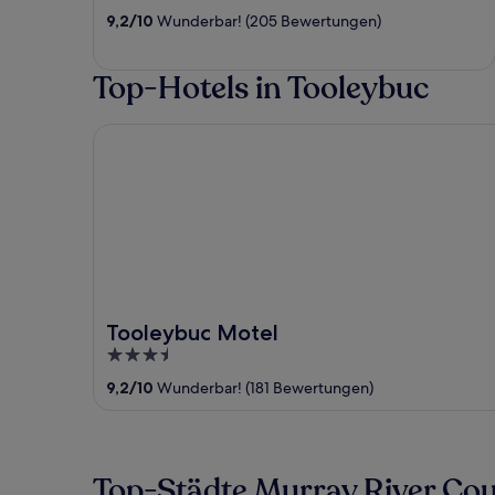
out
9,2
/
10
Wunderbar! (205 Bewertungen)
of
5
Top-Hotels in Tooleybuc
Tooleybuc Motel
Tooleybuc Motel
3.5
out
9,2
/
10
Wunderbar! (181 Bewertungen)
of
5
Top-Städte Murray River Cou