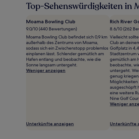
Top-Sehenswürdigkeiten in M
Moama Bowling Club
Rich River G
9.0/10 (440 Bewertungen)
8.6/10 (262 B
Moama Bowling Club befindet sich 0,9 km
Vielleicht sollt
außerhalb des Zentrums von Moama,
Club an deine
sodass sich ein Zwischenstopp problemlos
Golfplatz in 4
einplanen lässt. Schlender gemütlich am
Stadtzentrum 
Hafen entlang und beobachte, wie die
gemütlich am 
Sonne langsam untergeht.
beobachte, wi
Weniger anzeigen
untergeht. We
genug kriegen 
Möglichkeiten i
ausgeschöpft 
eine weitere 
Nine Golf Cours
Weniger anz
Unterkünfte anzeigen
Unterkünfte 