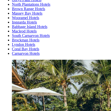
North Plantations Hotels
Brown Range Hotels
Massey Bay Hotels
Wooramel Hotels
Inggarda Hotels
Babbage Island Hotels
Macleod Hotels
South Carnarvon Hotels
Brockman Hotels
Lyndon Hotels
Coral Bay Hotels
Carnarvon Hotels