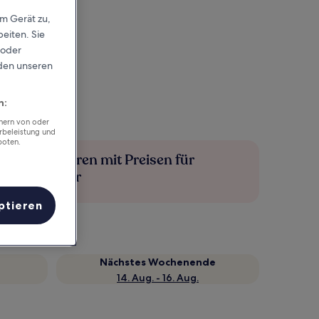
em Gerät zu,
eiten. Sie
 oder
rden unseren
n:
chern von oder
rbeleistung und
boten.
Mehr sparen mit Preisen für
Mitglieder
ptieren
Nächstes Wochenende
14. Aug. - 16. Aug.