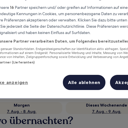
nsere
16
Partner speichern und/ oder greifen auf Informationen auf ein
eindeutige Kennungen in Cookies, um personenbezogene Daten zu verarb
e Präferenzen akzeptieren oder verwalten. Klicken Sie dazu bitte unten
ie jederzeit die Seite der Datenschutzrichtlinie. Diese Präferenzen we
ignalisiert und haben keinen Einfluss auf Surfdaten.
unsere Partner verarbeiten Daten, um Folgendes bereitzustelle
enauer Standortdaten. Endgeräteeigenschaften zur Identifikation aktiv abfragen. Spei
Informationen auf einem Endgerät. Personalisierte Werbung und Inhalte, Messung von We
ance von Inhalten, Zielgruppenforschung sowie Entwicklung und Verbesserung von Ange
Verdiene Prämien für jede
Partner (Lieferanten)
wahrgenommene Übernachtung
ke anzeigen
Alle ablehnen
Akze
Morgen
Dieses Wochenende
7. Aug. - 8. Aug.
7. Aug. - 9. Aug.
o übernachten?