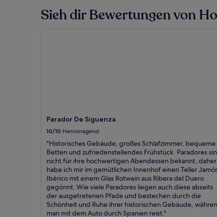
Sieh dir Bewertungen von Hot
Parador De Siguenza
Parador De Siguenza
10/10
Hervorragend
"Historisches Gebäude, großes Schlafzimmer, bequeme
Betten und zufriedenstellendes Frühstück. Paradores si
nicht für ihre hochwertigen Abendessen bekannt, daher
habe ich mir im gemütlichen Innenhof einen Teller Jamó
Ibérico mit einem Glas Rotwein aus Ribera del Duero
gegönnt. Wie viele Paradores liegen auch diese abseits
der ausgetretenen Pfade und bestechen durch die
Schönheit und Ruhe ihrer historischen Gebäude, währe
man mit dem Auto durch Spanien reist."