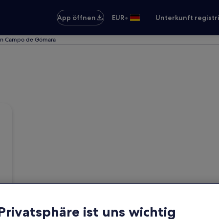
•
App öffnen
EUR
Unterkunft registr
 in Campo de Gómara
 Privatsphäre ist uns wichtig