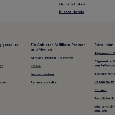
Gómara Hotels
Bliecos Hotels
Almaluez Hotels
Villar del Campo Hotels
Hinojosa del Campo Hotels
Portillo de Soria Hotels
g gestellte
Für Anbieter, Affliliate-Partner
Richtlinien
und Medien
Tejado Hotels
Allgemeine 
Fuentelsaz de Soria Hotels
Affiliate-Partner-Programm
Allgemeine 
Ciria Hotels
von FeWo-dir
gen
Presse
Cabrejas del Campo Hotels
Barrierefreihe
Bei uns werben
Almenar de Soria Hotels
Datenschutz
erten
Reiseveranstalter
Ausejo de la Sierra Hotels
Cookies
Aldealafuente Hotels
Rechtliche H
Pinilla del Campo Hotels
Inhaltsrichtl
Inhalten
Aldealseñor Hotels