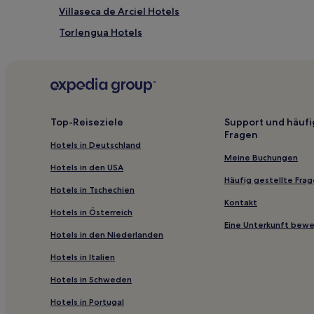
Villaseca de Arciel Hotels
Torlengua Hotels
Torrubia de Soria Hotels
Aldehuela de Periáñez Hotels
La Losilla Hotels
Pozalmuro Hotels
Top-Reiseziele
Support und häufi
Fragen
Narros Hotels
Hotels in Deutschland
Fuentecantos Hotels
Meine Buchungen
Hotels in den USA
Cihuela Hotels
Häufig gestellte Fra
Hotels in Tschechien
Cirujales del Río Hotels
Kontakt
Hotels in Österreich
Almazul Hotels
Eine Unterkunft bew
Hotels in den Niederlanden
Arancón Hotels
Hotels in Italien
Alconaba Hotels
Hotels in Schweden
Aliud Hotels
Hotels in Portugal
Canos Hotels