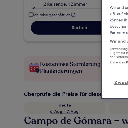
2 Reisende, 1 Zimmer
Wir und u
z.B. auf 
Ich reise geschäftlich
können Ihr
besuchen S
Suchen
Partnern s
Wir und 
Verwendung g
Zugriff auf 
der Perform
Kostenlose Stornierung bei
Liste der 
Planänderungen
Zwec
Überprüfe die Preise für diese Daten
Heute
6. Aug. - 7. Aug.
Campo de Gómara – w