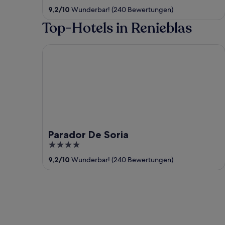
out
9,2
/
10
Wunderbar! (240 Bewertungen)
of
Top-Hotels in Renieblas
5
Parador De Soria
Parador De Soria
4
out
9,2
/
10
Wunderbar! (240 Bewertungen)
of
5