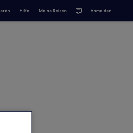
ieren
Hilfe
Meine Reisen
Anmelden