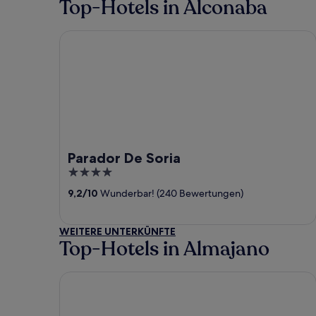
Top-Hotels in Alconaba
Parador De Soria
Parador De Soria
4
out
9,2
/
10
Wunderbar! (240 Bewertungen)
of
5
WEITERE UNTERKÜNFTE
Top-Hotels in Almajano
Parador De Soria