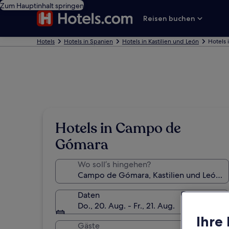
Zum Hauptinhalt springen
Reisen buchen
Hotels
Hotels in Spanien
Hotels in Kastilien und León
Hotels
Hotels in Campo de
Gómara
Wo soll’s hingehen?
Daten
Do., 20. Aug. - Fr., 21. Aug.
Ihre
Gäste