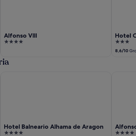
Alfonso VIII
Hotel 
4
3
out
out
8,6
/
10
Gro
of
of
ria
5
5
Hotel Balneario Alhama de Aragon
Alfonso VII
Hotel Balneario Alhama de Aragon
Alfonso
4
4