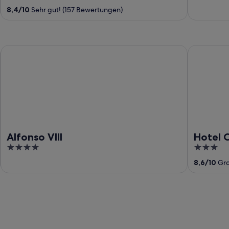
out
out
8,4
/
10
Sehr gut! (157 Bewertungen)
of
of
5
5
Alfonso VIII
Hotel Cad
Alfonso VIII
Hotel 
4
3
out
out
8,6
/
10
Gro
of
of
5
5