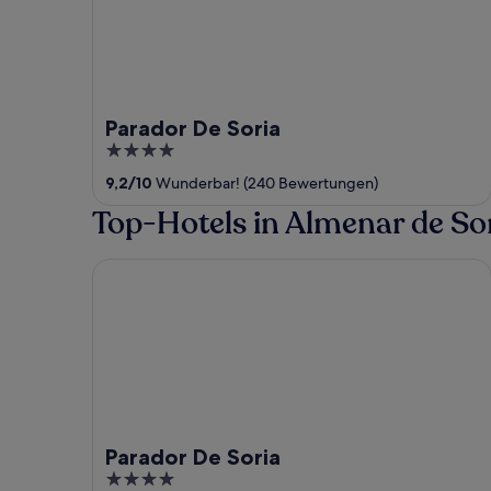
Parador De Soria
4
out
9,2
/
10
Wunderbar! (240 Bewertungen)
of
Top-Hotels in Almenar de So
5
Parador De Soria
Parador De Soria
4