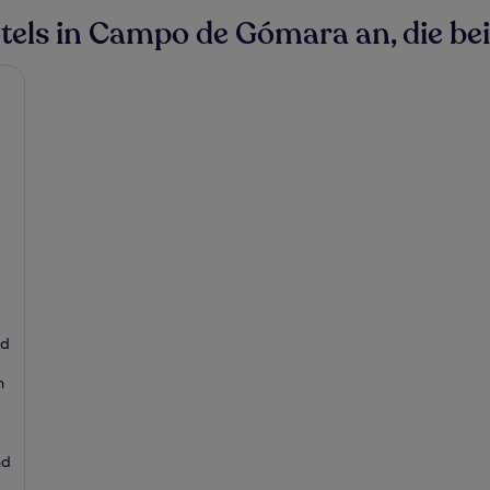
els in Campo de Gómara an, die bei 
nd
n
nd