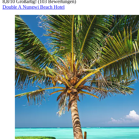
8,8
/
10
Großartig! (103 Bewertungen)
Double A Nungwi Beach Hotel