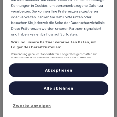
Dieses Wochenende
Nächstes Wochenende
Kennungen in Cookies, um personenbezogene Daten zu
7. Aug. - 9. Aug.
14. Aug. - 16. Aug.
verarbeiten. Sie können Ihre Präferenzen akzeptieren
oder verwalten. Klicken Sie dazu bitte unten oder
Departamento Jalapa –
besuchen Sie jederzeit die Seite der Datenschutzrichtlinie.
wo übernachten?
Diese Präferenzen werden unseren Partnern signalisiert
und haben keinen Einfluss auf Surfdaten.
Top-Hotels in Jalapa
Wir und unsere Partner verarbeiten Daten, um
Folgendes bereitzustellen:
Barceló Guatemala City
Adriatika 
Verwendung genauer Standortdaten. Endgeräteeigenschaften zur
Identifikation aktiv abfragen. Speichern von oder Zugriff auf
Informationen auf einem Endgerät. Personalisierte Werbung und
Inhalte, Messung von Werbeleistung und der Performance von Inhalten,
Zielgruppenforschung sowie Entwicklung und Verbesserung von
Akzeptieren
Angeboten.
Liste der Partner (Lieferanten)
Alle ablehnen
Barceló Guatemala City
Adriat
4.5
4.5
Zwecke anzeigen
out
out
Zona 9
‐
51,59 km vom Stadtzentrum
Zona 14
‐
of
of
9,6
/
10
Her