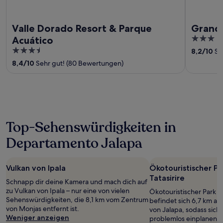
Valle Dorado Resort & Parque
Grand 
3
Acuático
out
3.5
8,2
/
10
Se
of
out
8,4
/
10
Sehr gut! (80 Bewertungen)
5
of
5
Top-Sehenswürdigkeiten in
Departamento Jalapa
Vulkan von Ipala
Ökotouristischer P
Tatasirire
Schnapp dir deine Kamera und mach dich auf
zu Vulkan von Ipala – nur eine von vielen
Ökotouristischer Park C
Sehenswürdigkeiten, die 8,1 km vom Zentrum
befindet sich 6,7 km a
von Monjas entfernt ist.
von Jalapa, sodass sic
Weniger anzeigen
problemlos einplanen lä