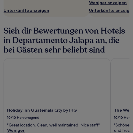
Weniger anzeigen
Unterkünfte anzeigen
Unterkünfte anzeige
Sieh dir Bewertungen von Hotels
in Departamento Jalapa an, die
bei Gästen sehr beliebt sind
Holiday Inn Guatemala City by IHG
The Westi
Holiday Inn Guatemala City by IHG
The West
10/10
Hervorragend
10/10
Herv
"Great location. Clean, well maintained. Nice staff"
"Schönes 
Weniger
und freund