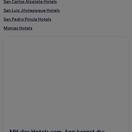
San Carlos Alzatate Hotels
San Luis Jilotepeque Hotels
San Pedro Pinula Hotels
Monjas Hotels
San Manuel Chaparrón Hotels
Mit der Hotels.com-App kannst du: