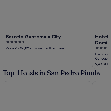
Barceló Guatemala City
Hotel 
4.5
Domin
out
4.5
Zona 9
‐
36,82 km vom Stadtzentrum
of
out
Barrio de 
5
of
Concepci
5
9,4
/
10
He
Top-Hotels in San Pedro Pinula
Valle Dorado Resort & Parque Acuático
Grand Cap