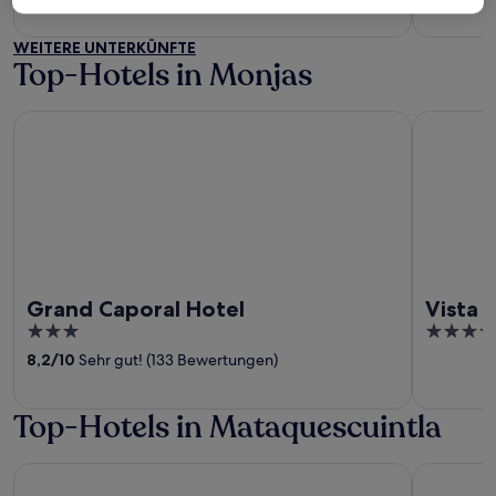
5
5
WEITERE UNTERKÜNFTE
Top-Hotels in Monjas
Grand Caporal Hotel
Vista Terra
Grand Caporal Hotel
Vista 
3
3.5
out
out
8,2
/
10
Sehr gut! (133 Bewertungen)
of
of
5
5
Top-Hotels in Mataquescuintla
Barceló Guatemala City
Hotel Mus