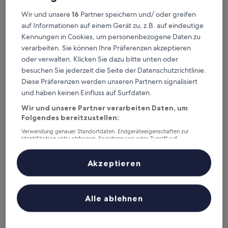
Dieses Wochenende
Nächstes Wochenende
Wir und unsere
16
Partner speichern und/ oder greifen
7. Aug. - 9. Aug.
14. Aug. - 16. Aug.
auf Informationen auf einem Gerät zu, z.B. auf eindeutige
Aceh Besar – wo
Kennungen in Cookies, um personenbezogene Daten zu
verarbeiten. Sie können Ihre Präferenzen akzeptieren
übernachten?
oder verwalten. Klicken Sie dazu bitte unten oder
besuchen Sie jederzeit die Seite der Datenschutzrichtlinie.
Top-Hotels in Banda Aceh
Diese Präferenzen werden unseren Partnern signalisiert
und haben keinen Einfluss auf Surfdaten.
Hermes Palace Hotel Banda Aceh
MURAYA 
Wir und unsere Partner verarbeiten Daten, um
Folgendes bereitzustellen:
Verwendung genauer Standortdaten. Endgeräteeigenschaften zur
Identifikation aktiv abfragen. Speichern von oder Zugriff auf
Informationen auf einem Endgerät. Personalisierte Werbung und
Inhalte, Messung von Werbeleistung und der Performance von Inhalten,
Zielgruppenforschung sowie Entwicklung und Verbesserung von
Akzeptieren
Angeboten.
Liste der Partner (Lieferanten)
Hermes Palace Hotel Banda Aceh
MURAY
Alle ablehnen
3.5
4
out
out
7,8
/
10
Gut! (30 Bewertungen)
of
of