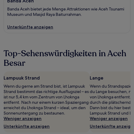
Banda Aceh
Banda Aceh bietet jede Menge Attraktionen wie Aceh Tsunami
Museum und Masjid Raya Baiturrahman.
Unterkünfte anzeigen
Top-Sehenswürdigkeiten in Aceh
Besar
Lampuuk Strand
Lange
Wenn du gerne am Strand bist, ist Lampuuk
Wenn du Strandspaziergä
Strand bestimmt das richtige Ausflugsziel – es
du Lange besuchen, nu
ist nur 5,4 km vom Zentrum von Lhoknga
von Lhoknga entfernt. D
entfernt. Nach nur einem kurzen Spaziergang
durch die plätschernde
erreichst du Lhoknga Strand – ideal, um den
Dann bist du hier best
Sonnenuntergang zu bestaunen.
Lampuuk Strand und Lh
Weniger anzeigen
Weniger anzeigen
Unterkünfte anzeigen
Unterkünfte anzeige