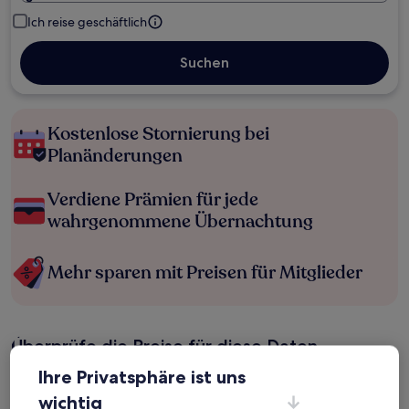
Ich reise geschäftlich
Suchen
Kostenlose Stornierung bei
Planänderungen
Verdiene Prämien für jede
wahrgenommene Übernachtung
Mehr sparen mit Preisen für Mitglieder
Überprüfe die Preise für diese Daten
Ihre Privatsphäre ist uns
Heute
Morgen
wichtig
6. Aug. - 7. Aug.
7. Aug. - 8. Aug.