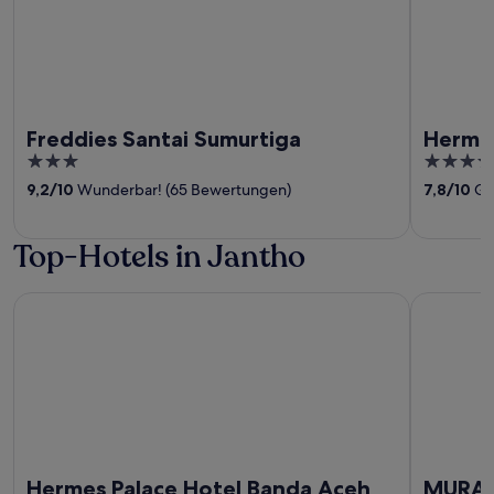
Freddies Santai Sumurtiga
Hermes
3
3.5
out
out
9,2
/
10
Wunderbar! (65 Bewertungen)
7,8
/
10
Gu
of
of
5
5
Top-Hotels in Jantho
Hermes Palace Hotel Banda Aceh
MURAYA 
Hermes Palace Hotel Banda Aceh
MURAY