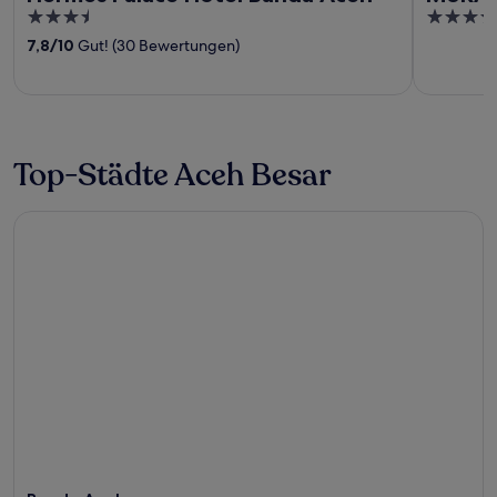
3.5
4
out
out
7,8
/
10
Gut! (30 Bewertungen)
of
of
5
5
Top-Städte Aceh Besar
Banda Aceh