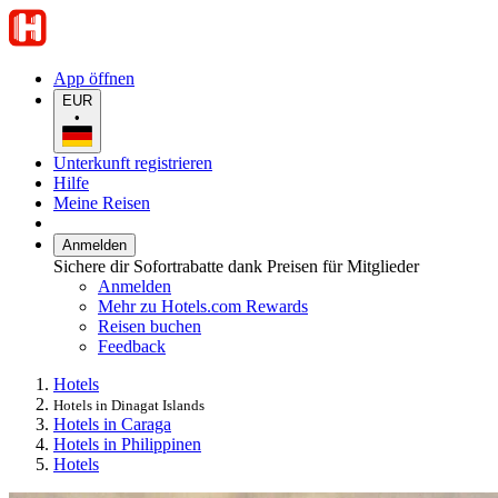
App öffnen
EUR
•
Unterkunft registrieren
Hilfe
Meine Reisen
Anmelden
Sichere dir Sofortrabatte dank Preisen für Mitglieder
Anmelden
Mehr zu Hotels.com Rewards
Reisen buchen
Feedback
Hotels
Hotels in Dinagat Islands
Hotels in Caraga
Hotels in Philippinen
Hotels