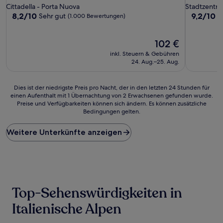
Sterne-
Sterne-
Cittadella - Porta Nuova
Stadtzentr
Unterkunft
Unterkunf
8.2
9.2
8,2/10
9,2/10
Sehr gut
W
(1.000 Bewertungen)
von
von
10,
10,
Sehr
Der
Wunderba
102 €
gut,
Preis
(650
inkl. Steuern & Gebühren
(1.000
beträgt
Bewertun
24. Aug.–25. Aug.
Bewertungen)
102 €
Dies
Dies ist der niedrigste Preis pro Nacht, der in den letzten 24 Stunden für
einen Aufenthalt mit 1 Übernachtung von 2 Erwachsenen gefunden wurde.
ist
Preise und Verfügbarkeiten können sich ändern. Es können zusätzliche
der
Bedingungen gelten.
niedrigste
Preis
Weitere Unterkünfte anzeigen
pro
Nacht,
der
in
den
letzten
24 Stunden
Top-Sehenswürdigkeiten in
für
einen
Italienische Alpen
Aufenthalt
mit