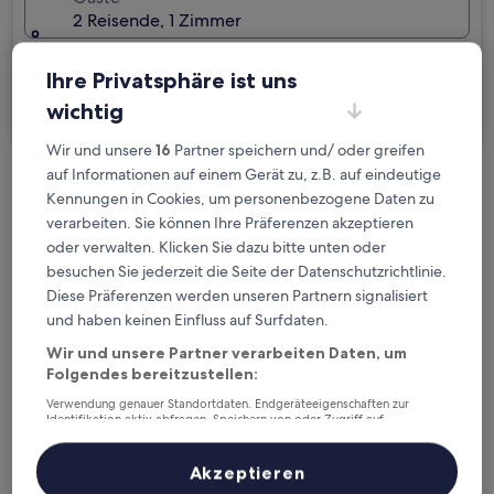
2 Reisende, 1 Zimmer
Ich reise geschäftlich
Ihre Privatsphäre ist uns
wichtig
Suchen
Wir und unsere
16
Partner speichern und/ oder greifen
auf Informationen auf einem Gerät zu, z.B. auf eindeutige
Kostenlose Stornierung bei
Kennungen in Cookies, um personenbezogene Daten zu
Planänderungen
verarbeiten. Sie können Ihre Präferenzen akzeptieren
oder verwalten. Klicken Sie dazu bitte unten oder
Verdiene Prämien für jede
besuchen Sie jederzeit die Seite der Datenschutzrichtlinie.
Diese Präferenzen werden unseren Partnern signalisiert
wahrgenommene Übernachtung
und haben keinen Einfluss auf Surfdaten.
Wir und unsere Partner verarbeiten Daten, um
Mehr sparen mit Preisen für Mitglieder
Folgendes bereitzustellen:
Verwendung genauer Standortdaten. Endgeräteeigenschaften zur
Identifikation aktiv abfragen. Speichern von oder Zugriff auf
Informationen auf einem Endgerät. Personalisierte Werbung und
Überprüfe die Preise für diese Daten
Inhalte, Messung von Werbeleistung und der Performance von Inhalten,
Zielgruppenforschung sowie Entwicklung und Verbesserung von
Akzeptieren
Angeboten.