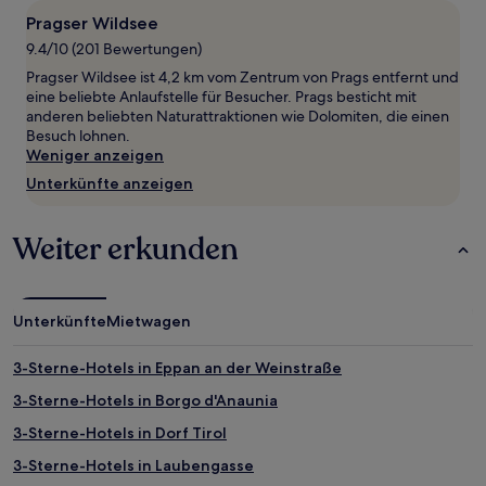
1 Übernachtung
Pragser Wildsee
von
9.4/10 (201 Bewertungen)
2 Erwachsenen
gefunden
Pragser Wildsee ist 4,2 km vom Zentrum von Prags entfernt und
wurde.
eine beliebte Anlaufstelle für Besucher. Prags besticht mit
Preise
anderen beliebten Naturattraktionen wie Dolomiten, die einen
und
Besuch lohnen.
Verfügbarkeiten
Weniger anzeigen
können
Unterkünfte anzeigen
sich
ändern.
Es
Weiter erkunden
können
zusätzliche
Bedingungen
gelten.
Unterkünfte
Mietwagen
3-Sterne-Hotels in Eppan an der Weinstraße
3-Sterne-Hotels in Borgo d'Anaunia
3-Sterne-Hotels in Dorf Tirol
3-Sterne-Hotels in Laubengasse