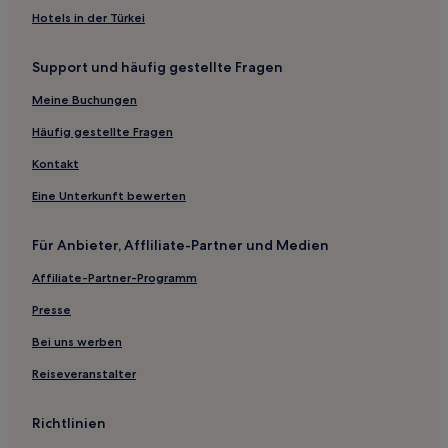
Hotels nahe Seilbahn Verdins-Tall
Hotels in der Türkei
Hotels nahe ArcheoParc Schnalstal
Support und häufig gestellte Fragen
Stanga Hotels
Meine Buchungen
Hotels nahe Bahnhof Lagundo
Schenna Hotels
Häufig gestellte Fragen
Eppan an der Weinstraße Hotels
Kontakt
Hotels nahe Bahnhof Castelbello/Kastelbell
Eine Unterkunft bewerten
Hotels nahe Bahnhof Kaiserau
Für Anbieter, Affliliate-Partner und Medien
Hotels nahe Piazza delle Erbe
Affiliate-Partner-Programm
Hotels nahe Golf Club Passeier Meran
Presse
Schlanders Hotels
Monticolo Hotels
Bei uns werben
Lana Hotels
Reiseveranstalter
Marling Hotels
Richtlinien
Hotels nahe Bahnhof Bronzolo/Branzoll