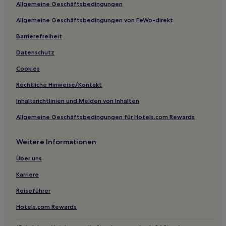
Allgemeine Geschäftsbedingungen
Hotels nahe Bahnhof Lasa/Laas
Allgemeine Geschäftsbedingungen von FeWo-direkt
Dorf Tirol Hotels
Barrierefreiheit
Hotels nahe Brennerpass
Ratschings Hotels
Datenschutz
Meran Hotels
Cookies
Hotels nahe Schwemmalm Seilbahn
Rechtliche Hinweise/Kontakt
Schnals Hotels
Inhaltsrichtlinien und Melden von Inhalten
Naturns Hotels
Allgemeine Geschäftsbedingungen für Hotels.com Rewards
Valdurna Hotels
Weitere Informationen
Peio Hotels
Brez Hotels
Über uns
Glurns Hotels
Karriere
Mendola Hotels
Reiseführer
Al Maso Hotels
Hotels.com Rewards
Hotels nahe Bahnhof Merano-Maia Bassa/Meran-Untermais