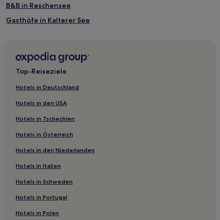
B&B in Reschensee
Gasthöfe in Kalterer See
Ferienwohnungen in Bozzana
Gasthäuser in Italienische Alpen
Kaltern an der Weinstraße Hotels
Top-Reiseziele
Hotels nahe Kabinenbahn St. Martin
Hotels in Deutschland
Bozen Hotels
Hotels in den USA
Hotels nahe Schloss Kastelbell
Hotels in Tschechien
Hotels nahe Golfclub Vinschgau
Hotels in Österreich
Avigna Hotels
Hotels in den Niederlanden
Prati Hotels
Hotels in Italien
Hotels nahe Skigebiet Val Senales
Stilfs Hotels
Hotels in Schweden
Hotels nahe Kabinenbahn Schwemmalm
Hotels in Portugal
Hotels nahe Heilig-Kreuz-Kirche
Hotels in Polen