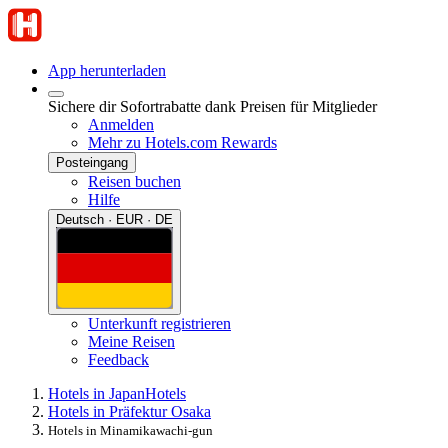
App herunterladen
Sichere dir Sofortrabatte dank Preisen für Mitglieder
Anmelden
Mehr zu Hotels.com Rewards
Posteingang
Reisen buchen
Hilfe
Deutsch · EUR · DE
Unterkunft registrieren
Meine Reisen
Feedback
Hotels in Japan
Hotels
Hotels in Präfektur Osaka
Hotels in Minamikawachi-gun