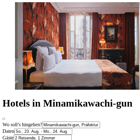
Hotels in Minamikawachi-gun
Wo soll’s hingehen?
Daten
Gäste