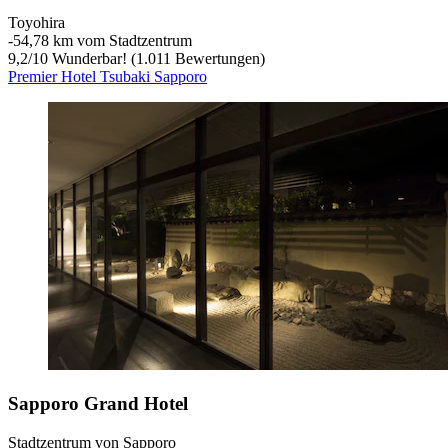
Toyohira
‐
54,78 km vom Stadtzentrum
9,2
/
10
Wunderbar! (1.011 Bewertungen)
Premier Hotel Tsubaki Sapporo
Sapporo Grand Hotel
Stadtzentrum von Sapporo