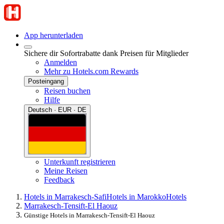
App herunterladen
Sichere dir Sofortrabatte dank Preisen für Mitglieder
Anmelden
Mehr zu Hotels.com Rewards
Posteingang
Reisen buchen
Hilfe
Deutsch · EUR · DE
Unterkunft registrieren
Meine Reisen
Feedback
Hotels in Marrakesch-Safi
Hotels in Marokko
Hotels
Marrakesch-Tensift-El Haouz
Günstige Hotels in Marrakesch-Tensift-El Haouz