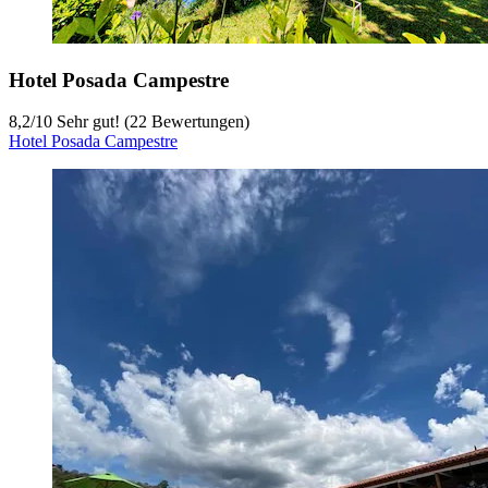
Hotel Posada Campestre
8,2
/
10
Sehr gut! (22 Bewertungen)
Hotel Posada Campestre