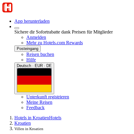
App herunterladen
Sichere dir Sofortrabatte dank Preisen für Mitglieder
Anmelden
Mehr zu Hotels.com Rewards
Posteingang
Reisen buchen
Hilfe
Deutsch · EUR · DE
Unterkunft registrieren
Meine Reisen
Feedback
Hotels in Kroatien
Hotels
Kroatien
Villen in Kroatien