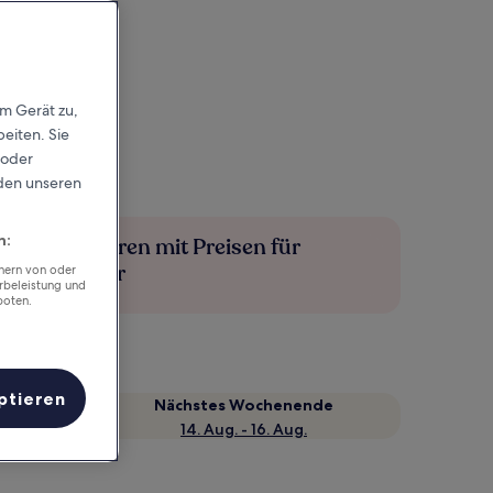
em Gerät zu,
eiten. Sie
 oder
rden unseren
n:
Mehr sparen mit Preisen für
Mitglieder
chern von oder
rbeleistung und
boten.
ptieren
Nächstes Wochenende
14. Aug. - 16. Aug.