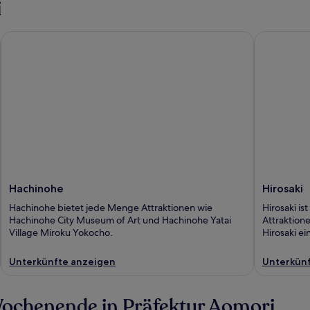
i
Hachinohe
Hirosaki
Hachinohe
Hirosaki
Hachinohe bietet jede Menge Attraktionen wie
Hirosaki ist
Hachinohe City Museum of Art und Hachinohe Yatai
Attraktion
Village Miroku Yokocho.
Hirosaki e
Unterkünfte anzeigen
Unterkünf
 Wochenende in Präfektur Aomori