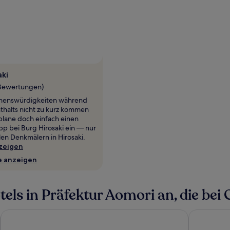
aki
 Bewertungen)
henswürdigkeiten während
thalts nicht zu kurz kommen
 plane doch einfach einen
p bei Burg Hirosaki ein — nur
len Denkmälern in Hirosaki.
zeigen
e anzeigen
ls in Präfektur Aomori an, die bei G
Hotel JAL City Aomori
ART HOTEL