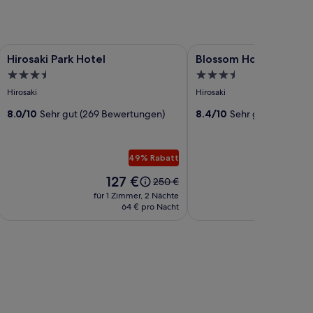
Bildergalerie
Hirosaki Park Hotel
Bildergalerie
Blossom Hotel Hirosaki
Hirosaki Park Hotel
Blossom Hotel Hirosak
für
für
3.5-
3.5-
Hirosaki
Blossom
Sterne-
Sterne-
Hirosaki
Hirosaki
Park
Hotel
Unterkunft
Unterkunft
Hotel
8.0/10
Sehr gut (269 Bewertungen)
Hirosaki
8.4/10
Sehr gut (39 Bewe
49% Rabatt
Der
Der
127 €
23
Der
250 €
Preis
Prei
alte
für 1 Zimmer, 2 Nächte
für 1 Z
beträgt
bet
Preis
64 € pro Nacht
127 €.
236 
war
250 €,
siehe
weitere
tionen
Informationen
zum
dpreis.
Standardpreis.