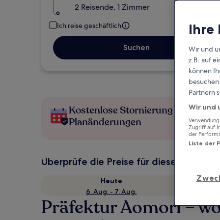
2 Reisende, 1 Zimmer
Ihre
Ich reise geschäftlich
Suchen
Wir und u
z.B. auf 
können Ihr
besuchen S
Partnern s
Wir und 
Kostenlose Stornierung bei
Planänderungen
Verwendung g
Zugriff auf 
der Perform
Liste der 
Überprüfe die Preise für diese Daten
Zwec
Heute
6. Aug. - 7. Aug.
Präfektur Aomori – w