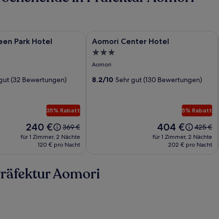
rie
n Park Hotel
Bildergalerie
Aomori Center Hotel
een Park Hotel
Aomori Center Hotel
für
3.0-
Aomori
Sterne-
Aomori
Center
Unterkunft
gut (32 Bewertungen)
Hotel
8.2/10
Sehr gut (130 Bewertungen)
35% Rabatt
5% Rabatt
Der
Der
240 €
404 €
Der
Der
369 €
425 €
Preis
Preis
alte
alte
für 1 Zimmer, 2 Nächte
für 1 Zimmer, 2 Nächte
beträgt
beträgt
Preis
Preis
120 € pro Nacht
202 € pro Nacht
240 €.
404 €.
war
war
369 €,
425 €,
Präfektur Aomori
siehe
siehe
weitere
weitere
Informationen
Informa
zum
zum
Standardpreis.
Standar