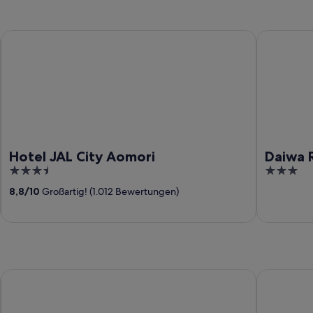
Hotel JAL City Aomori
Daiwa Royn
Hotel JAL City Aomori
Daiwa 
3.5
3
out
out
8,8
/
10
Großartig! (1.012 Bewertungen)
of
of
5
5
HOTEL LiVEMAX Honhachinohe Ekimae
Dormy Inn 