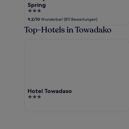
Spring
3
out
9,2
/
10
Wunderbar! (811 Bewertungen)
of
Top-Hotels in Towadako
5
Hotel Towadaso
Hotel Towadaso
3
out
of
5