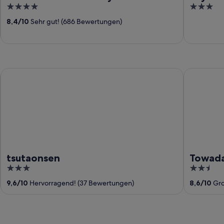
4
3
out
out
8,4
/
10
Sehr gut! (686 Bewertungen)
of
of
5
5
tsutaonsen
Towadakoh
tsutaonsen
Towada
3
2.5
out
out
9,6
/
10
Hervorragend! (37 Bewertungen)
8,6
/
10
Gro
of
of
5
5