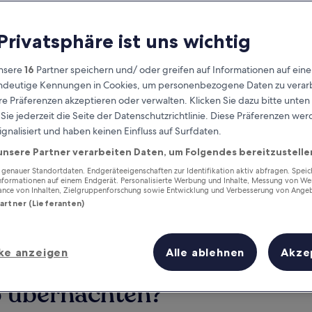
 Privatsphäre ist uns wichtig
nsere
16
Partner speichern und/ oder greifen auf Informationen auf ein
eindeutige Kennungen in Cookies, um personenbezogene Daten zu verarb
e Präferenzen akzeptieren oder verwalten. Klicken Sie dazu bitte unten
ie jederzeit die Seite der Datenschutzrichtlinie. Diese Präferenzen we
ignalisiert und haben keinen Einfluss auf Surfdaten.
unsere Partner verarbeiten Daten, um Folgendes bereitzustelle
Verdiene Prämien für jede
wahrgenommene Übernachtung
enauer Standortdaten. Endgeräteeigenschaften zur Identifikation aktiv abfragen. Spei
Informationen auf einem Endgerät. Personalisierte Werbung und Inhalte, Messung von We
ance von Inhalten, Zielgruppenforschung sowie Entwicklung und Verbesserung von Ange
Partner (Lieferanten)
ke anzeigen
Alle ablehnen
Akze
Morgen
Dieses Wochenende
7. Aug. - 8. Aug.
7. Aug. - 9. Aug.
o übernachten?