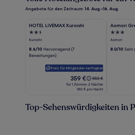
Angebote für den Zeitraum:
14. Aug.–16. Aug.
Bildergalerie
HOTEL LiVEMAX Kuroishi
Bildergale
Aomori Gree
HOTEL LiVEMAX Kuroishi
Aomori Gr
für
für
2.5-
3.0-
HOTEL
Aomori
Sterne-
Sterne-
Kuroishi
Aomori
LiVEMAX
Green
Unterkunft
Unterkunft
Kuroishi
8.6/10
Hervorragend (7
Park
8.0/10
Sehr 
Bewertungen)
Hotel
Preis für Mitglieder verfügbar
Der
359 €
Der
553 €
Preis
alte
für 1 Zimmer, 2 Nächte
beträgt
Preis
180 € pro Nacht
359 €.
war
553 €,
Top-Sehenswürdigkeiten in 
siehe
weitere
Informationen
zum
Standardpreis.