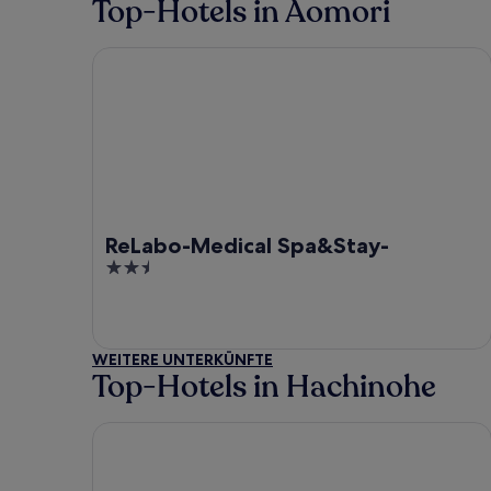
Top-Hotels in Aomori
ReLabo-Medical Spa&Stay-
ReLabo-Medical Spa&Stay-
2.5
out
of
5
WEITERE UNTERKÜNFTE
Top-Hotels in Hachinohe
Daiwa Roynet Hotel Hachinohe