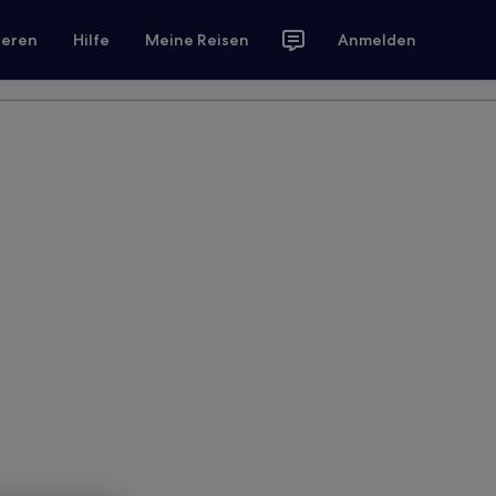
ieren
Hilfe
Meine Reisen
Anmelden