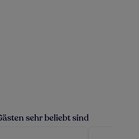
ästen sehr beliebt sind
 Aomori
Super Hotel Aomori