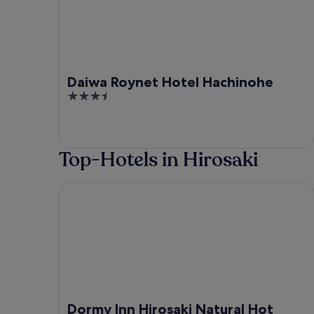
Daiwa Roynet Hotel Hachinohe
3.5
out
of
5
Top-Hotels in Hirosaki
Dormy Inn Hirosaki Natural Hot Spring
Dormy Inn Hirosaki Natural Hot