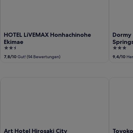
HOTEL LiVEMAX Honhachinohe
Dormy 
Ekimae
Spring
2.5
3
out
out
7,8
/
10
Gut! (94 Bewertungen)
9,4
/
10
Her
of
of
5
5
Art Hotel Hirosaki City
Toyoko Inn
Art Hotel Hirosaki City
Toyoko 