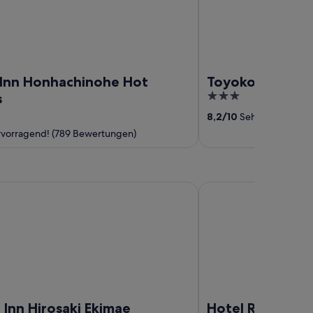
Inn Honhachinohe Hot
Toyoko Inn Hac
3
s
out
8,2
/
10
Sehr gut! (619 B
of
vorragend! (789 Bewertungen)
5
 Hirosaki Ekimae
Hotel Route-Inn Hiros
Inn Hirosaki Ekimae
Hotel Route-Inn