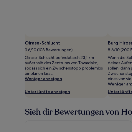
Foto von Matt Bingaman
Öffentliches
Foto
Oirase-Schlucht
Burg Hiros
von
9.6/10 (103 Bewertungen)
8.6/10 (200
Matt
Oirase-Schlucht befindet sich 23,1 km
Wenn die Se
Bingaman
außerhalb des Zentrums von Towadako,
deines Aufen
sodass sich ein Zwischenstopp problemlos
sollen, dann
einplanen lässt.
Zwischenstop
Weniger anzeigen
eines von vie
Weniger an
Unterkünfte anzeigen
Unterkünft
Sieh dir Bewertungen von Hote
Dormy Inn Aomori Natural Hot Spring