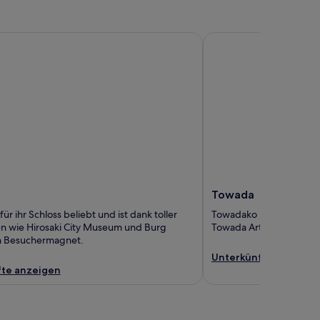
Towada
Towada
 für ihr Schloss beliebt und ist dank toller
Towadako bietet jede M
en wie Hirosaki City Museum und Burg
Towada Art Center und
in Besuchermagnet.
Unterkünfte anzeige
te anzeigen