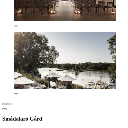
Smådalarö Gård