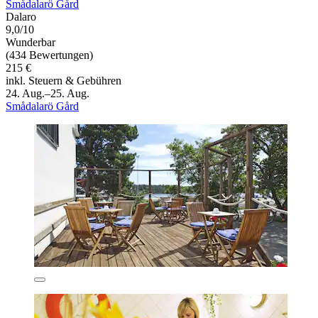
Smådalarö Gård
Dalaro
9,0/10
Wunderbar
(434 Bewertungen)
215 €
inkl. Steuern & Gebühren
24. Aug.–25. Aug.
Smådalarö Gård