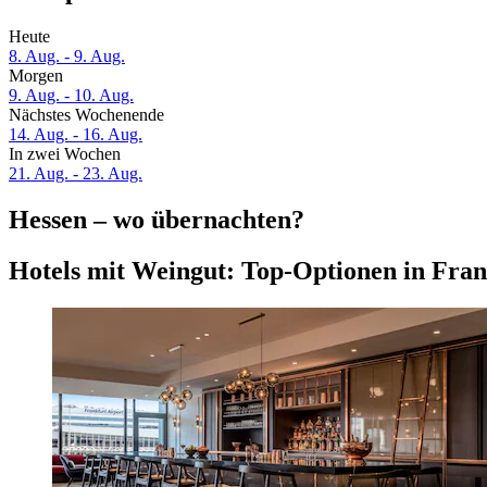
Heute
8. Aug. - 9. Aug.
Morgen
9. Aug. - 10. Aug.
Nächstes Wochenende
14. Aug. - 16. Aug.
In zwei Wochen
21. Aug. - 23. Aug.
Hessen – wo übernachten?
Hotels mit Weingut: Top-Optionen in Fr