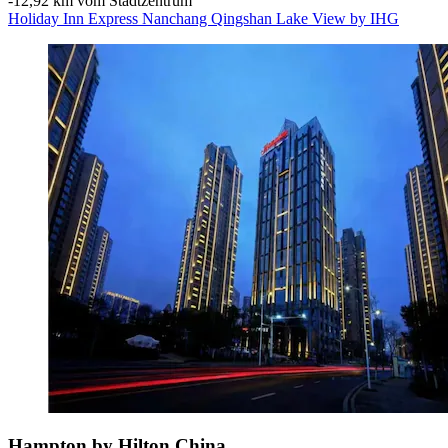
‐
12,92 km vom Stadtzentrum
Holiday Inn Express Nanchang Qingshan Lake View by IHG
Hampton by Hilton China