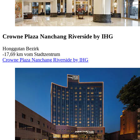
Crowne Plaza Nanchang Riverside by IHG
Honggutan Bezirk
‐
17,69 km vom Stadtzentrum
Crowne Plaza Nanchang Riverside by IHG