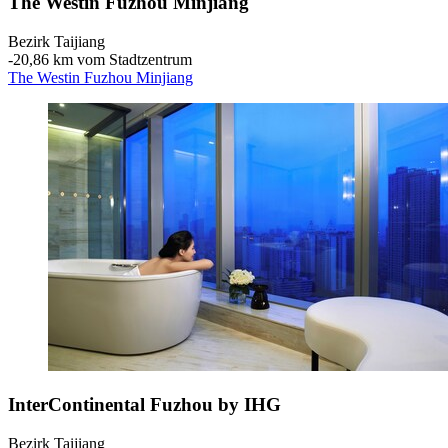
The Westin Fuzhou Minjiang
Bezirk Taijiang
‐
20,86 km vom Stadtzentrum
The Westin Fuzhou Minjiang
InterContinental Fuzhou by IHG
Bezirk Taijiang