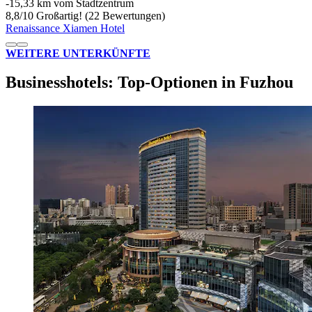
‐
15,33 km vom Stadtzentrum
8,8
/
10
Großartig! (22 Bewertungen)
Renaissance Xiamen Hotel
WEITERE UNTERKÜNFTE
Businesshotels: Top-Optionen in Fuzhou