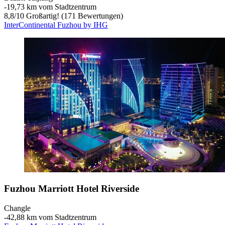
‐
19,73 km vom Stadtzentrum
8,8
/
10
Großartig! (171 Bewertungen)
InterContinental Fuzhou by IHG
Fuzhou Marriott Hotel Riverside
Changle
‐
42,88 km vom Stadtzentrum