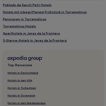
Weitere beliebte Attraktionen in Andalusien
Poblado de Sancti Petri Hotels
Strand von Malagueta
Hotels mit inbegriffenem Frühstück in Torremolinos
Plaza Nueva
Pensionen in Torremolinos
Giralda
Torremolinos Hotels
Paseo de Cristóbal Colón
Aparthotels in Jerez de la Frontera
Plaza de la Encarnación
3-Sterne-Hotels in Jerez de la Frontera
Ferienwohnungen in Vera
Aparthotels in Roquetas de Mar
Familien in Chiclana de la Frontera
Top-Reiseziele
Chiclana de la Frontera Hotels
Hotels in Deutschland
Aparthotels in Ronda
Hotels in den USA
Ferienwohnungen in Torrox
Hotels in Tschechien
Hostels in San José
Hotels in Österreich
Haustierfreundliche in Vera Beach
Hotels in den Niederlanden
4-Sterne-Hotels in Vera Beach