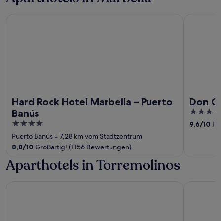
Hard Rock Hotel Marbella – Puerto Banús
Don Carlo
Hard Rock Hotel Marbella – Puerto
Don Ca
5
Banús
out
4
9,6
/
10
Her
of
out
Puerto Banús
‐
7,28 km vom Stadtzentrum
5
of
8,8
/
10
Großartig! (1.156 Bewertungen)
5
Aparthotels in Torremolinos
Hotel Zen Airport with Free shuttle
tent Torr