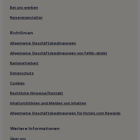
Gasthäuser in Cádiz
Bei uns werben
Cádiz Hotels
Reiseveranstalter
4-Sterne-Hotels in Ayamonte
Richtlinien
Haustierfreundliche in Mijas
Allgemeine Geschäftsbedingungen
Ferienwohnungen in Mijas
Allgemeine Geschäftsbedingungen von FeWo-direkt
Aparthotels in Mijas
Barrierefreiheit
Mijas Hotels
Haustierfreundliche in Málaga
Datenschutz
Ferienwohnungen in Málaga
Cookies
Pensionen in Málaga
Rechtliche Hinweise/Kontakt
Gasthäuser in Málaga
Inhaltsrichtlinien und Melden von Inhalten
Familien in Málaga
Allgemeine Geschäftsbedingungen für Hotels.com Rewards
Málaga Hotels
Weitere Informationen
Aparthotels in Sevilla
Pensionen in Sevilla
Über uns