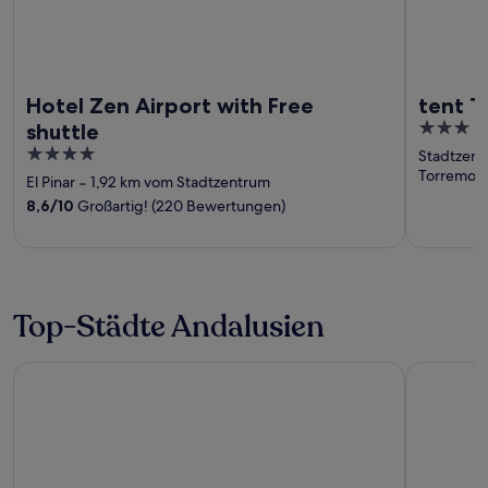
Hotel Zen Airport with Free
tent T
3
shuttle
out
4
Stadtzent
of
Torremoli
out
El Pinar
‐
1,92 km vom Stadtzentrum
5
of
8,6
/
10
Großartig! (220 Bewertungen)
5
Top-Städte Andalusien
Seville
Málaga