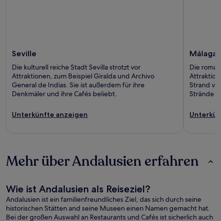
Seville
Málaga
Die kulturell reiche Stadt Sevilla strotzt vor
Die romant
Attraktionen, zum Beispiel Giralda und Archivo
Attraktio
General de Indias. Sie ist außerdem für ihre
Strand von
Denkmäler und ihre Cafés beliebt.
Strände u
Unterkünfte anzeigen
Unterkün
Mehr über Andalusien erfahren
Wie ist Andalusien als Reiseziel?
Andalusien ist ein familienfreundliches Ziel, das sich durch seine
historischen Stätten and seine Museen einen Namen gemacht hat.
Bei der großen Auswahl an Restaurants und Cafés ist sicherlich auch