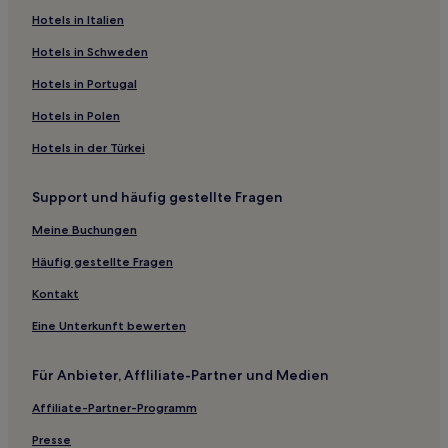
Hotels in Italien
Hostels in Los Caños de Meca
El Rocío Hotels
Hotels in Schweden
Ferienwohnungen in Velez Málaga
Hotels in Portugal
3-Sterne-Hotels in Velez Málaga
Hotels in Polen
3-Sterne-Hotels in Torrox Costa
Hotels in der Türkei
Hostels in Historisches Zentrum Malaga
Support und häufig gestellte Fragen
4-Sterne-Hotels in Punta del Moral
Meine Buchungen
Pensionen in El Puerto de Santa María
4-Sterne-Hotels in El Puerto de Santa María
Häufig gestellte Fragen
Hotels mit inbegriffenem Frühstück in Granada
Kontakt
Hostels in Granada
Eine Unterkunft bewerten
Granada Hotels
Für Anbieter, Affliliate-Partner und Medien
Estepona Hotels
Affiliate-Partner-Programm
Haustierfreundliche in Cádiz
Presse
Hostels in Cádiz