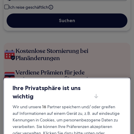
Ich reise geschäftlich
Suchen
Kostenlose Stornierung bei
Planänderungen
Verdiene Prämien für jede
wahrgenommene Übernachtung
Ihre Privatsphäre ist uns
Mehr sparen mit Preisen für Mitglieder
wichtig
Wir und unsere
16
Partner speichern und/ oder greifen
auf Informationen auf einem Gerät zu, z.B. auf eindeutige
Überprüfe die Preise für diese Daten
Kennungen in Cookies, um personenbezogene Daten zu
verarbeiten. Sie können Ihre Präferenzen akzeptieren
Nächstes Wochenende
In zwei Wochen
oder verwalten. Klicken Sie dazu bitte unten oder