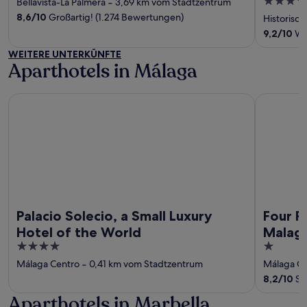
4
Bellavista-La Palmera
‐
3,69 km vom Stadtzentrum
of
out
8,6
/
10
Großartig! (1.274 Bewertungen)
Historisc
5
of
9,2
/
10
Wu
5
WEITERE UNTERKÜNFTE
Aparthotels in Málaga
Palacio Solecio, a Small Luxury Hotel of the World
Four Point
Palacio Solecio, a Small Luxury
Four P
Hotel of the World
Malag
4
1
out
out
Málaga Centro
‐
0,41 km vom Stadtzentrum
Málaga Ce
of
of
8,2
/
10
Se
5
5
Aparthotels in Marbella