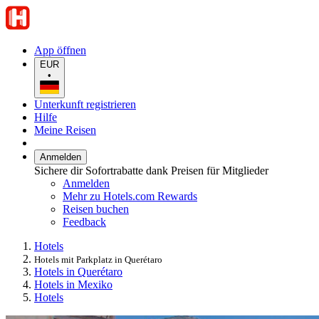
App öffnen
EUR
•
Unterkunft registrieren
Hilfe
Meine Reisen
Anmelden
Sichere dir Sofortrabatte dank Preisen für Mitglieder
Anmelden
Mehr zu Hotels.com Rewards
Reisen buchen
Feedback
Hotels
Hotels mit Parkplatz in Querétaro
Hotels in Querétaro
Hotels in Mexiko
Hotels